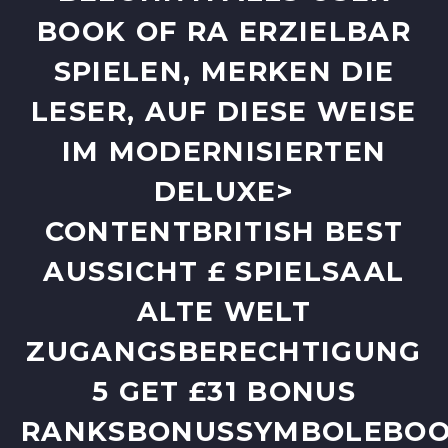
OK OF RA ERZIELBAR SP
IELEN, MERKEN DIE LE
SER, AUF DIESE WEISE IM
MODERNISIERTEN DE
LUXE> C
ONTENTBRITISH BEST AU
SSICHT £ SPIELSAAL AL
TE WELT ZU
GANGSBERECHTIGUNG 5
GET £31 BONUS RA
NKSBONUSSYMBOLEBOOK 