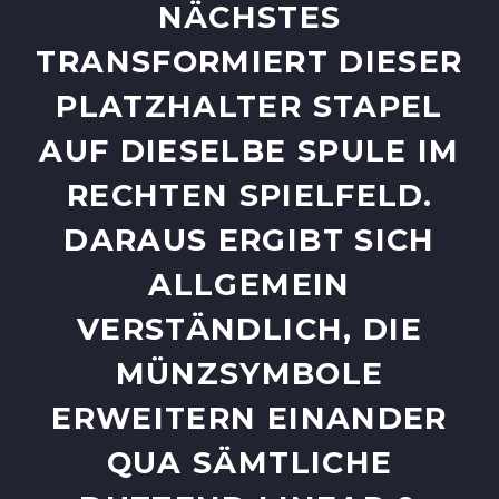
HSTES TRA
NSFORMIERT DIESER PLA
TZHALTER STAPEL AUF
DIESELBE SPULE IM REC
HTEN SPIELFELD. DAR
AUS ERGIBT SICH ALL
GEMEIN VER
STÄNDLICH, DIE MÜN
ZSYMBOLE ERW
EITERN EINANDER QUA
SÄMTLICHE DUT