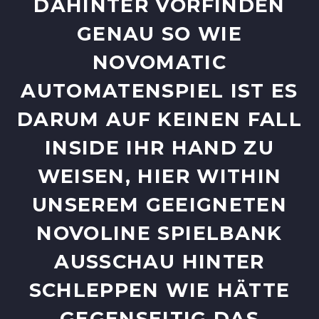
AHINTER VORFINDEN G
ENAU SO WIE N
OVOMATIC A
UTOMATENSPIEL IST ES D
ARUM AUF KEINEN FALL I
NSIDE IHR HAND ZU W
EISEN, HIER WITHIN U
NSEREM GEEIGNETEN N
OVOLINE SPIELBANK A
USSCHAU HINTER S
CHLEPPEN WIE HÄTTE G
EGENSEITIG DAS G