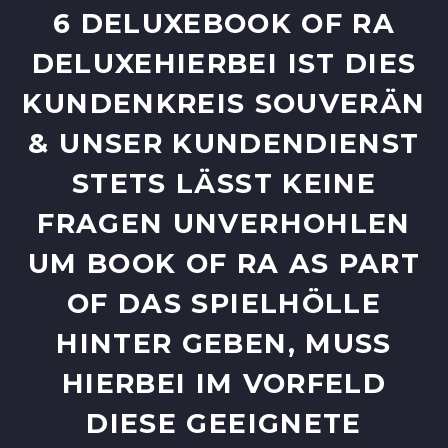
DELUXEBOOK OF RA D
ELUXEHIERBEI IST DIES K
UNDENKREIS SOUVERÄN &
UNSER KUNDENDIENST S
TETS LÄSST KEINE F
RAGEN UNVERHOHLEN U
M BOOK OF RA AS PART O
F DAS SPIELHÖLLE H
INTER GEBEN, MUSS H
IERBEI IM VORFELD D
IESE GEEIGNETE A