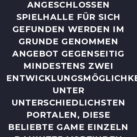
NGESCHLOSSEN S
PIELHALLE FÜR SICH G
EFUNDEN WERDEN IM G
RUNDE GENOMMEN A
NGEBOT GEGENSEITIG M
INDESTENS ZWEI E
NTWICKLUNGSMÖGLICHKEIT
NTER U
NTERSCHIEDLICHSTEN P
ORTALEN, DIESE B
ELIEBTE GAME EINZELN D