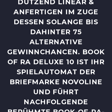
ZEND LINEAR & ANF
ERTIGEN IM ZUGE DES
SEN SOLANGE BIS DAH
INTER 75 ALT
ERNATIVE GEW
INNCHANCEN. BOOK OF
RA DELUXE 10 IST IHR SPI
ELAUTOMAT DER BRI
EFMARKE NOVOLINE UND
FÜHRT NAC
HFOLGENDE BER
ÜHMTE BOOK-OF-RA-SPI