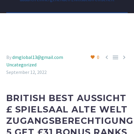



By
dmglobal13@gmail.com
0
Uncategorized
September 12, 2022
BRITISH BEST AUSSICHT
£ SPIELSAAL ALTE WELT
ZUGANGSBERECHTIGUNG
5 GET £31 BONUS RANKS