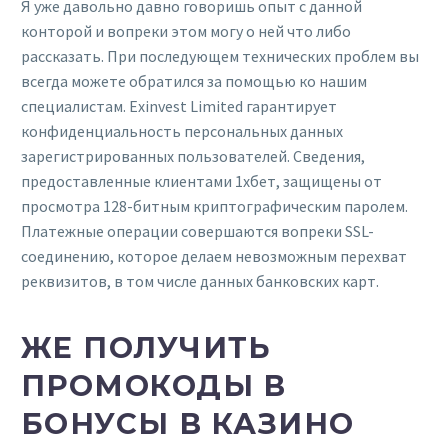
Я уже давольно давно говоришь опыт с данной
конторой и вопреки этом могу о ней что либо
рассказать. При последующем технических проблем вы
всегда можете обратился за помощью ко нашим
специалистам. Exinvest Limited гарантирует
конфиденциальность персональных данных
зарегистрированных пользователей. Сведения,
предоставленные клиентами 1xбет, защищены от
просмотра 128-битным криптографическим паролем.
Платежные операции совершаются вопреки SSL-
соединению, которое делаем невозможным перехват
реквизитов, в том числе данных банковских карт.
ЖЕ ПОЛУЧИТЬ
ПРОМОКОДЫ В
БОНУСЫ В КАЗИНО