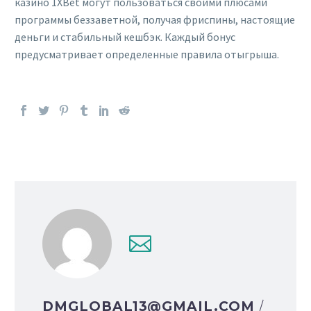
казино 1XBet могут пользоваться своими плюсами
программы беззаветной, получая фриспины, настоящие
деньги и стабильный кешбэк. Каждый бонус
предусматривает определенные правила отыгрыша.
DMGLOBAL13@GMAIL.COM
/