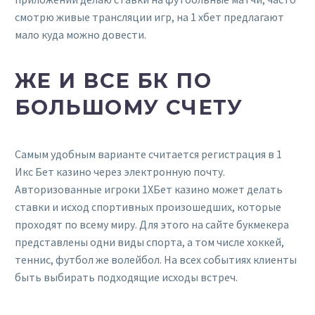
смотрю живые трансляции игр, на 1 хбет предлагают
мало куда можно довести.
ЖЕ И ВСЕ БК ПО
БОЛЬШОМУ СЧЕТУ
Самым удобным варианте считается регистрация в 1
Икс Бет казино через электронную почту.
Авторизованные игроки 1ХБет казино может делать
ставки и исход спортивных произошедших, которые
проходят по всему миру. Для этого на сайте букмекера
представлены одни виды спорта, а том числе хоккей,
теннис, футбол же волейбол. На всех событиях клиенты
быть выбирать подходящие исходы встреч.