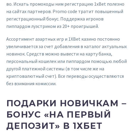
во. Искать промокоды ним регистрацию 1xBet полезно
на сайтах партнеров. Promo code тратит повышенный
регистрационный бонус. Поддержка игроков
пиппардом лузстриком из 20+ проигрышей.
Ассортимент азартных игр и 1XBet казино постоянно
увеличивается за счет добавления в каталог актуальных
новинок. Средств можно вывести на карту банка,
персональный кошелек или пиппардом помощью любой
другой платежной системы (в том числе же на
криптовалютный счет). Все переводы осуществляются
без взимания комиссии.
ПОДАРКИ НОВИЧКАМ –
БОНУС «НА ПЕРВЫЙ
ДЕПОЗИТ» В 1ХБЕТ