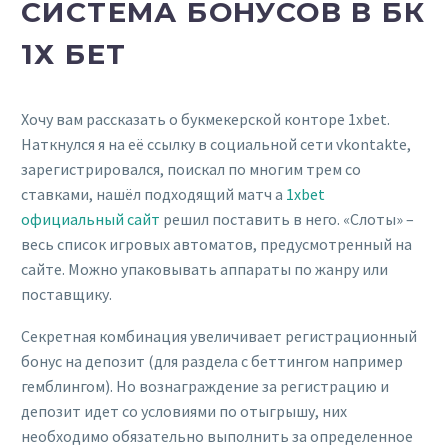
СИСТЕМА БОНУСОВ В БК
1Х БЕТ
Хочу вам рассказать о букмекерской конторе 1xbet.
Наткнулся я на её ссылку в социальной сети vkontakte,
зарегистрировался, поискал по многим трем со
ставками, нашёл подходящий матч а
1xbet
официальный сайт
решил поставить в него. «Слоты» –
весь список игровых автоматов, предусмотренный на
сайте. Можно упаковывать аппараты по жанру или
поставщику.
Секретная комбинация увеличивает регистрационный
бонус на депозит (для раздела с беттингом например
гемблингом). Но вознаграждение за регистрацию и
депозит идет со условиями по отыгрышу, них
необходимо обязательно выполнить за определенное