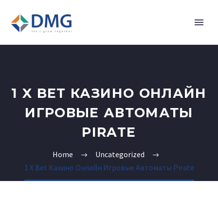
1 X BET КАЗИНО ОНЛАЙН
ИГРОВЫЕ АВТОМАТЫ
PIRATE
Home
Uncategorized
1 X Bet Казино Онлайн Игровые Автоматы Pirate