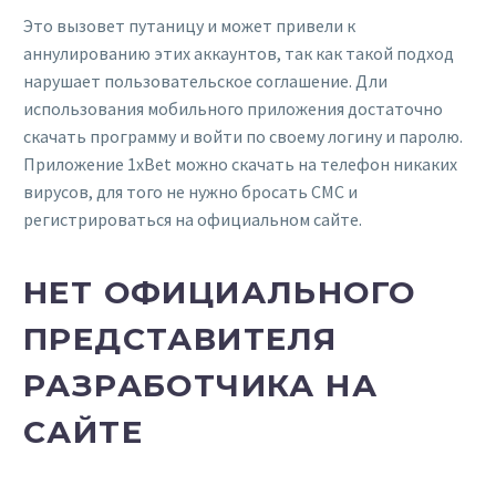
Это вызовет путаницу и может привели к
аннулированию этих аккаунтов, так как такой подход
нарушает пользовательское соглашение. Дли
использования мобильного приложения достаточно
скачать программу и войти по своему логину и паролю.
Приложение 1xBet можно скачать на телефон никаких
вирусов, для того не нужно бросать СМС и
регистрироваться на официальном сайте.
НЕТ ОФИЦИАЛЬНОГО
ПРЕДСТАВИТЕЛЯ
РАЗРАБОТЧИКА НА
САЙТЕ