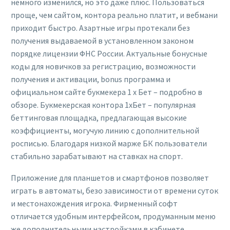
немного изменился, но это даже плюс. Пользоваться
проще, чем сайтом, контора реально платит, и вебмани
приходит быстро. Азартные игры протекали без
получения выдаваемой в установленном законом
порядке лицензии ФНС России. Актуальные бонусные
коды для новичков за регистрацию, возможности
получения и активации, bonus программа и
официальном сайте букмекера 1 х Бет – подробно в
обзоре. Букмекерская контора 1хБет – популярная
беттинговая площадка, предлагающая высокие
коэффициенты, могучую линию с дополнительной
росписью. Благодаря низкой марже БК пользователи
стабильно зарабатывают на ставках на спорт.
Приложение для планшетов и смартфонов позволяет
играть в автоматы, безо зависимости от времени суток
и местонахождения игрока. Фирменный софт
отличается удобным интерфейсом, продуманным меню
же дополнительными настройками в кабинете.