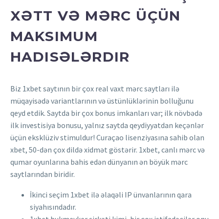
XƏTT VƏ MƏRC ÜÇÜN
MAKSIMUM
HADISƏLƏRDIR
Biz 1xbet saytının bir çox real vaxt mərc saytları ilə
müqayisədə variantlarının və üstünlüklərinin bolluğunu
qeyd etdik. Saytda bir çox bonus imkanları var; ilk növbədə
ilk investisiya bonusu, yalnız saytda qeydiyyatdan keçənlər
üçün eksklüziv stimuldur! Curaçao lisenziyasına sahib olan
xbet, 50-dən çox dildə xidmət göstərir. 1xbet, canlı mərc və
qumar oyunlarına bahis edən dünyanın ən böyük mərc
saytlarından biridir.
İkinci seçim 1xbet ilə əlaqəli IP ünvanlarının qara
siyahısındadır.