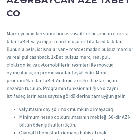
CO
Mərc oynadıqdan sonra bonus vəsaitləri hesabdan çıxarıla
bilər 1xBet və ya digər mərclər üçün istifadə edilə bilər.
Bununla belə, istisnalar var – mərc etmədən pulsuz mərclər
və real pul cashback. 1xBet pulsuz mərc, real pul,
elektronika və avtomobillərin rəsmləri ilə mövcud
oyunçular üçün promosyonlar təşkil edin. Mobil
proqramMərclər 1xBet Android və iOS cihazları üçün
nəzərdə tutulub. Proqramın funksionallığı və dizaynı
istifadəçilərin əsas saytda gördüklərinə tam uyğun gəlir.
valyutasını dəyişdirmək mümkün olmayacaq.
Minimum hesab doldurulmasının məbləği 50-dir AZN
bütün ödəniş üsulları üçün.
Qiymətli bonuslarla idmana bahis etmək