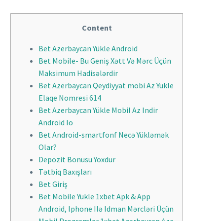
Content
Bet Azerbaycan Yükle Android
Bet Mobile- Bu Geniş Xətt Və Mərc Üçün
Maksimum Hadisələrdir
Bet Azerbaycan Qeydiyyat mobi Az Yukle
Elaqe Nomresi 614
Bet Azerbaycan Yükle Mobil Az Indir
Android Io
Bet Android-smartfonf Necə Yükləmək
Olar?
Depozit Bonusu Yoxdur
Tətbiq Baxışları
Bet Giriş
Bet Mobile Yukle 1xbet Apk & App
Android, Iphone Ilə Idman Mərcləri Üçün