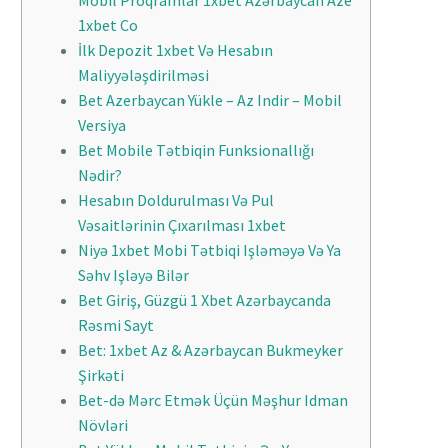
Mobil Proqramlar 1xbet Azərbaycan Aze
1xbet Co
İlk Depozit 1xbet Və Hesabın
Maliyyələşdirilməsi
Bet Azerbaycan Yükle – Az Indir – Mobil
Versiya
Bet Mobile Tətbiqin Funksionallığı
Nədir?
Hesabın Doldurulması Və Pul
Vəsaitlərinin Çıxarılması 1xbet
Niyə 1xbet Mobi Tətbiqi Işləməyə Və Ya
Səhv Işləyə Bilər
Bet Giriş, Güzgü 1 Xbet Azərbaycanda
Rəsmi Sayt
Bet: 1xbet Az & Аzərbаyсаn Bukmеykеr
Şirkəti
Bet-də Mərc Etmək Üçün Məşhur Idman
Növləri