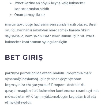
1xBet kazino ən böyük beynəlxalq bukmeker
kontorlarından biridir.
Onun köməyi ilə siz
mərcin qoyulduğu hadisənin əmsalından asılı olacaq. Əgər
oyunçu hər hansı səbəbdən mərc etmək barədə fikrini
dəyişərsə, o, həmişə onu sata bilər. Bunun üçün siz 1xbet
bukmeker kontorunun oyunçuları üçün
BET GIRIŞ
partnyor portallarında axtarılmalıdır. Proqramla mərc
oynamağa başlamaq üçün yenidən qeydiyyatdan
keçməyinizə ehtiyac yoxdur? Proqramı Android-də
quraşdırmaqdan ötrü bukmeker kontorunun rəsmi saytında
mövcud olan APK faylını yükləmək üçün keçiddən istifadə
etmək kifayətdir.