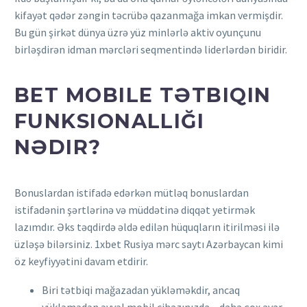
kifayət qədər zəngin təcrübə qazanmağa imkan vermişdir.
Bu gün şirkət dünya üzrə yüz minlərlə aktiv oyunçunu
birləşdirən idman mərcləri seqmentində liderlərdən biridir.
BET MOBILE TƏTBIQIN
FUNKSIONALLIĞI
NƏDIR?
Bonuslardan istifadə edərkən mütləq bonuslardan
istifadənin şərtlərinə və müddətinə diqqət yetirmək
lazımdır. Əks təqdirdə əldə edilən hüquqların itirilməsi ilə
üzləşə bilərsiniz. 1xbet Rusiya mərc saytı Azərbaycan kimi
öz keyfiyyətini davam etdirir.
Biri tətbiqi mağazadan yükləməkdir, ancaq