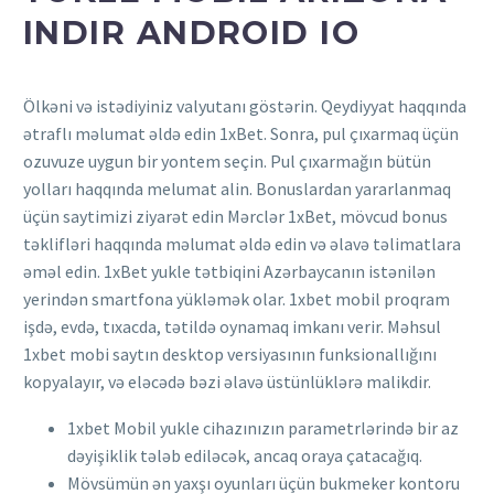
INDIR ANDROID IO
Ölkəni və istədiyiniz valyutanı göstərin. Qeydiyyat haqqında
ətraflı məlumat əldə edin 1xBet. Sonra, pul çıxarmaq üçün
ozuvuze uygun bir yontem seçin. Pul çıxarmağın bütün
yolları haqqında melumat alin. Bonuslardan yararlanmaq
üçün saytimizi ziyarət edin Mərclər 1xBet, mövcud bonus
təklifləri haqqında məlumat əldə edin və əlavə təlimatlara
əməl edin. 1xBet yukle tətbiqini Azərbaycanın istənilən
yerindən smartfona yükləmək olar. 1xbet mobil proqram
işdə, evdə, tıxacda, tətildə oynamaq imkanı verir. Məhsul
1xbet mobi saytın desktop versiyasının funksionallığını
kopyalayır, və eləcədə bəzi əlavə üstünlüklərə malikdir.
1xbet Mobil yukle cihazınızın parametrlərində bir az
dəyişiklik tələb ediləcək, ancaq oraya çatacağıq.
Mövsümün ən yaxşı oyunları üçün bukmeker kontoru