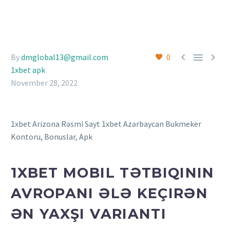



By
dmglobal13@gmail.com
0
1xbet apk
November 28, 2022
1xbet Arizona Rəsmi Sayt 1xbet Azərbaycan Bukmeker
Kontoru, Bonuslar, Apk
1XBET MOBIL TƏTBIQININ
AVROPANI ƏLƏ KEÇIRƏN
ƏN YAXŞI VARIANTI