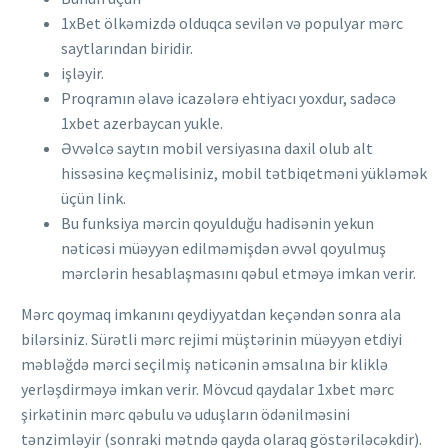
1xBet ölkəmizdə olduqca sevilən və populyar mərc
saytlarından biridir.
işləyir.
Proqramın əlavə icazələrə ehtiyacı yoxdur, sadəcə
1xbet azerbaycan yukle.
Əvvəlcə saytın mobil versiyasına daxil olub alt
hissəsinə keçməlisiniz, mobil tətbiqetməni yükləmək
üçün link.
Bu funksiya mərcin qoyulduğu hadisənin yekun
nəticəsi müəyyən edilməmişdən əvvəl qoyulmuş
mərclərin hesablaşmasını qəbul etməyə imkan verir.
Mərc qoymaq imkanını qeydiyyatdan keçəndən sonra ala
bilərsiniz. Sürətli mərc rejimi müştərinin müəyyən etdiyi
məbləğdə mərci seçilmiş nəticənin əmsalına bir kliklə
yerləşdirməyə imkan verir. Mövcud qaydalar 1xbet mərc
şirkətinin mərc qəbulu və uduşların ödənilməsini
tənzimləyir (sonraki mətndə qayda olaraq göstəriləcəkdir).