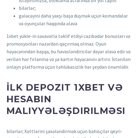
istəyirsinizsə, bloklama ətrafında bir yol tapın.
bilərlər;
gələcəyini daha yaxşı başa düşmək üçün komandalar
və oyunçular haqqında əlavə
1xbet yukle-in səxavətlə təklif etdiyi cazibədar bonusları və
promosyonları nəzərdən qaçırmaq olmaz. Oyun
həyəcanından başqa, bu həvəsləndiricilər dəyər əlavə edir və
verilən hər fırlanma və ya kartın həyəcanını artırır. İstənilən
onlayn platforma üçün təhlükəsizlik hər şeydən önəmlidir.
İLK DEPOZIT 1XBET VƏ
HESABIN
MALIYYƏLƏŞDIRILMƏSI
bilərlər; Xəttlərini şaxələndirmək üçün bahisçilər qeyri-