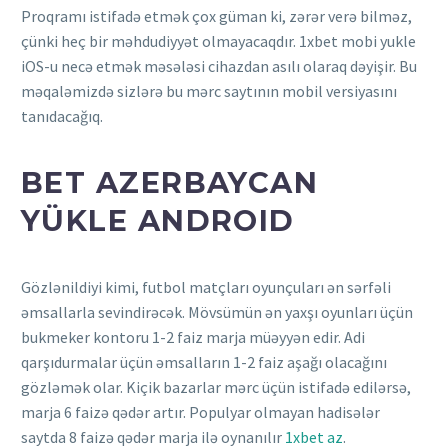
Proqramı istifadə etmək çox güman ki, zərər verə bilməz,
çünki heç bir məhdudiyyət olmayacaqdır. 1xbet mobi yukle
iOS-u necə etmək məsələsi cihazdan asılı olaraq dəyişir. Bu
məqaləmizdə sizlərə bu mərc saytının mobil versiyasını
tanıdacağıq.
BET AZERBAYCAN
YÜKLE ANDROID
Gözlənildiyi kimi, futbol matçları oyunçuları ən sərfəli
əmsallarla sevindirəcək. Mövsümün ən yaxşı oyunları üçün
bukmeker kontoru 1-2 faiz marja müəyyən edir. Adi
qarşıdurmalar üçün əmsalların 1-2 faiz aşağı olacağını
gözləmək olar. Kiçik bazarlar mərc üçün istifadə edilərsə,
marja 6 faizə qədər artır. Populyar olmayan hadisələr
saytda 8 faizə qədər marja ilə oynanılır
1xbet az
.