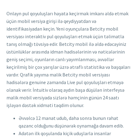
Onlayn pul qoyuluşları həyata keçirmək imkanı əldə etmək
üçün mobil versiya girişi ilə qeydiyyatdan və
identifikasiyadan keçin. Yeni oyunçulara Betcity mobil
versiyası interaktiv pul qoyuluşları etmək üçün təlimatla
tanış olmağı tövsiyə edir. Betcity mobil ilə əldə edəcəyiniz
üstünlüklər arasında idman hadisələrinin və nəticələrinin
geniş seçimi, oyunların canlı yayımlanması, əvvəllər
keçirilmiş bir çox yarışlar üzrə ətraflı statistika və başqaları
vardır. Qrafik yayıma malik Betcity mobil versiyası
hadisələrə genuine zamanda Live pul qoyuluşları etməyə
olanak verir. İntuitiv olaraq aydın başa düşülən interfeysə
malik mobil versiyada sizlərə həmçinin günün 24 saatı
işləyən dəstək xidməti təqdim olunur.
Əvvəlcə 12 manat udub, daha sonra bunun rahat
qazanc olduğunu düşünərək oynamağa davam edib.
Adətən ilk qoşulanda kiçik uduşlarla insanlar