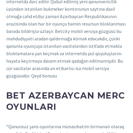
internetdə dərc edilir. Qəbul edilmiş yeni qanunvericilik
üzündən istənilən bukmeker kontorunun saytına daxil
olmağa cəhd etdiyi zaman Azərbaycan Respublikasının
ərazisində olan hər bir oyunçu həmin resursun bloklanması
barədə bildirişlə üzləşir. Betcity mobil versiya güzgüsü bu
məhdudiyyəti aradan qaldırmağa kömək edəcəkdir, çünki
qanunla oyunçuya istənilən vasitələrdən istifadə etməklə
bloklamalara yan keçmək və internetdə pul qoyuluşlarını
həyata keçirməyə davam etmək qadağan edilməmişdir. Bu
cür vasitələr arasında ən etibarlısı isə mobil versiya
güzgüsüdür. Qeyd bonusu
BET AZERBAYCAN MERC
OYUNLARI
“Qanunsuz şans oyunlarına münasibətim birmənalı olaraq