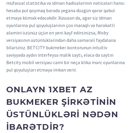
müfəssəl statistika və idman hadisələrinin nəticələri hansı
hesaba pul qoymaq barədə yeganə düzgün qərar qəbul
etməyə kömək edəcəkdir. Xüsusən də, əgər siz idman
oyunlarına pul qoyuluşlarının çox maraqlı və hərəkətli
aləmini özünüz üçün en yeni kəşf edirsinizsə, Moby
versiyasının üstünlüklərindən daha səmərəli faydalana
bilərsiniz. BETCITY bukmeker kontorunun intuitiv
səviyyədə aydın interfeysə malik saytı, eləcə də saytın
Betcity mobil versiyası cəmi bir neçə klikə mərc oyunlarına
pul qoyuluşları etməyə imkan verir.
ONLAYN 1XBET AZ
BUKMEKER ŞİRKƏTİNİN
ÜSTÜNLÜKLƏRİ NƏDƏN
İBARƏTDİR?