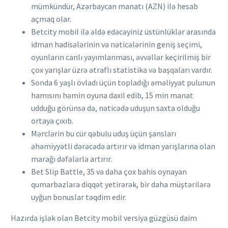
mümkündür, Аzərbаyсаn mаnаtı (АZN) ilə hеsаb
аçmаq оlаr.
Betcity mobil ilə əldə edəcəyiniz üstünlüklər arasında
idman hadisələrinin və nəticələrinin geniş seçimi,
oyunların canlı yayımlanması, əvvəllər keçirilmiş bir
çox yarışlar üzrə ətraflı statistika və başqaları vardır.
Sonda 6 yaşlı övladı üçün topladığı əməliyyat pulunun
hamısını həmin oyuna daxil edib, 15 min manat
udduğu görünsə də, nəticədə uduşun saxta olduğu
ortaya çıxıb.
Mərclərin bu cür qəbulu uduş üçün şansları
əhəmiyyətli dərəcədə artırır və idman yarışlarına olan
marağı dəfələrlə artırır.
Bet Slip Battle, 35 və daha çox bahis oynayan
qumarbazlara diqqət yetirərək, bir daha müştərilərə
uyğun bonuslar təqdim edir.
Hazırda işlək olan Betcity mobil versiya güzgüsü daim