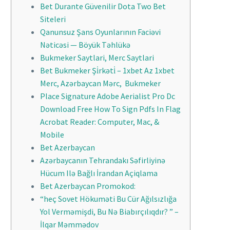
Bet Durante Güvenilir Dota Two Bet
Siteleri
Qanunsuz Şans Oyunlarının Faciəvi
Nəticəsi — Böyük Təhlükə
Bukmeker Saytlari, Merc Saytlari
Bet Bukmeker Şi̇rkəti̇ – 1xbet Az 1xbet
Merc, Azərbaycan Mərc, Bukmeker
Place Signature Adobe Aerialist Pro Dc
Download Free How To Sign Pdfs In Flag
Acrobat Reader: Computer, Mac, &
Mobile
Bet Azerbaycan
Azərbaycanın Tehrandakı Səfirliyinə
Hücum Ilə Bağlı İrandan Açiqlama
Bet Azerbaycan Promokod:
“heç Sovet Hökuməti Bu Cür Ağılsızlığa
Yol Verməmişdi, Bu Nə Biabırçılıqdır? ” –
İlqar Məmmədov