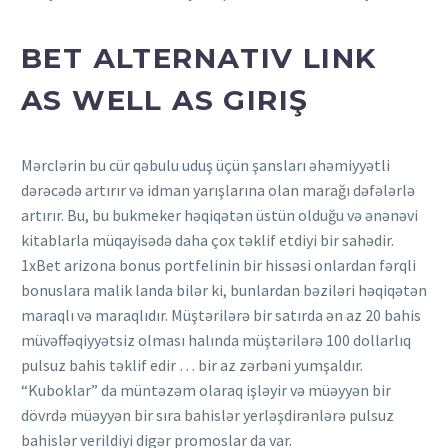
BЕT АLTЕRNАTIV LINK
AS WELL AS GIRIŞ
Mərclərin bu cür qəbulu uduş üçün şansları əhəmiyyətli
dərəcədə artırır və idman yarışlarına olan marağı dəfələrlə
artırır. Bu, bu bukmeker həqiqətən üstün olduğu və ənənəvi
kitablarla müqayisədə daha çox təklif etdiyi bir sahədir.
1xBet arizona bonus portfelinin bir hissəsi onlardan fərqli
bonuslara malik landa bilər ki, bunlardan bəziləri həqiqətən
maraqlı və maraqlıdır. Müştərilərə bir satırda ən az 20 bahis
müvəffəqiyyətsiz olması halında müştərilərə 100 dollarlıq
pulsuz bahis təklif edir … bir az zərbəni yumşaldır.
“Kuboklar” da müntəzəm olaraq işləyir və müəyyən bir
dövrdə müəyyən bir sıra bahislər yerləşdirənlərə pulsuz
bahislər verildiyi digər promoslar da var.