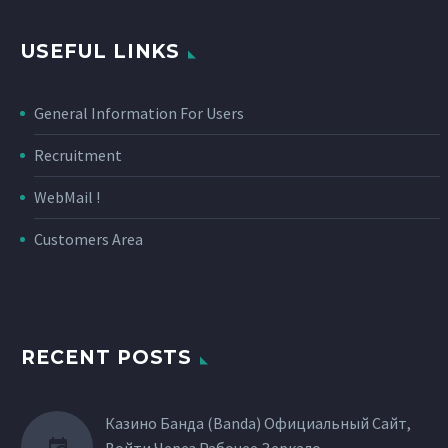
USEFUL LINKS
General Information For Users
Recruitment
WebMail !
Customers Area
RECENT POSTS
Казино Банда (Banda) Официальный Сайт,