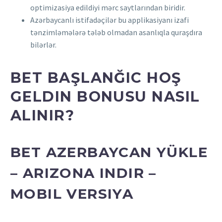
optimizasiya edildiyi mərc saytlarından biridir.
Azərbaycanlı istifadəçilər bu applikasiyanı izafi
tənzimləmələrə tələb olmadan asanlıqla quraşdıra
bilərlər.
BET BAŞLANĞIC HOŞ
GELDIN BONUSU NASIL
ALINIR?
BET AZERBAYCAN YÜKLE
– ARIZONA INDIR –
MOBIL VERSIYA