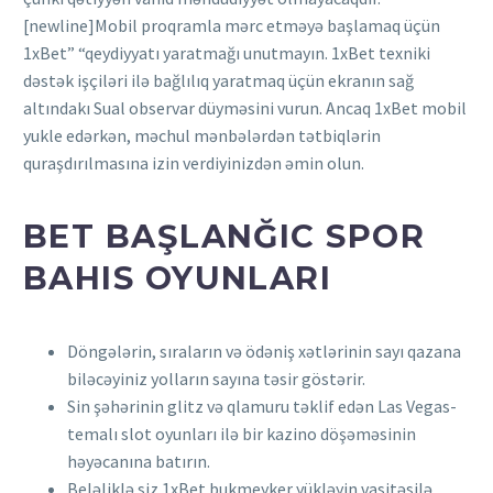
[newline]Mobil proqramla mərc etməyə başlamaq üçün
1xBet” “qeydiyyatı yaratmağı unutmayın. 1xBet texniki
dəstək işçiləri ilə bağlılıq yaratmaq üçün ekranın sağ
altındakı Sual observar düyməsini vurun. Ancaq 1xBet mobil
yukle edərkən, məchul mənbələrdən tətbiqlərin
quraşdırılmasına izin verdiyinizdən əmin olun.
BET BAŞLANĞIC SPOR
BAHIS OYUNLARI
Döngələrin, sıraların və ödəniş xətlərinin sayı qazana
biləcəyiniz yolların sayına təsir göstərir.
Sin şəhərinin glitz və qlamuru təklif edən Las Vegas-
temalı slot oyunları ilə bir kazino döşəməsinin
həyəcanına batırın.
Beləliklə siz 1xBet bukmeyker yükləyin vasitəsilə