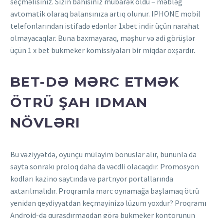
seçməlisiniz. Sizin bahisiniz mübarək oldu – məbləğ
avtomatik olaraq balansınıza artıq olunur. IPHONE mobil
telefonlarından istifadə edənlər 1xbet indir üçün narahat
olmayacaqlar. Buna baxmayaraq, məşhur və adi görüşlər
üçün 1 x bet bukmeker komissiyaları bir miqdar oxşardır.
BET-DƏ MƏRC ETMƏK
ÖTRÜ ŞAH IDMAN
NÖVLƏRI
Bu vəziyyətdə, oyunçu mülayim bonuslar alır, bununla da
sayta sonrakı proloq daha da vəcdli olacaqdır. Promosyon
kodları kazino saytında və partnyor portallarında
axtarılmalıdır. Proqramla mərc oynamağa başlamaq ötrü
yenidən qeydiyyatdan keçməyinizə lüzum yoxdur? Proqramı
Android-də quraşdırmaqdan görə bukmeker kontorunun