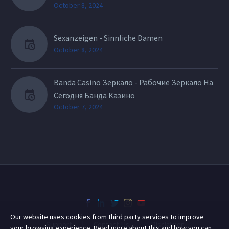
October 8, 2024
Sexanzeigen - Sinnliche Damen
October 8, 2024
Banda Casino Зеркало - Рабочие Зеркало На
Сегодня Банда Казино
October 7, 2024
Our website uses cookies from third party services to improve
Support
Contact Us
Disclaimer
your browsing experience. Read more about this and how you can