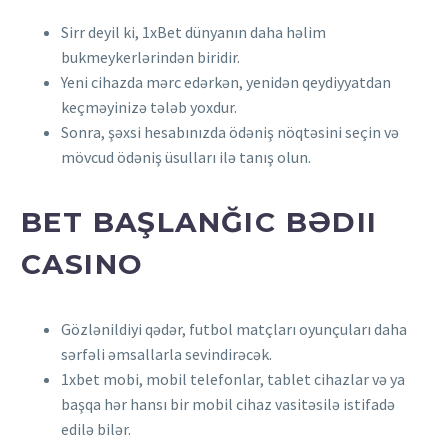
Sirr deyil ki, 1xBet dünyanın daha həlim
bukmeykerlərindən biridir.
Yeni cihazda mərc edərkən, yenidən qeydiyyatdan
keçməyinizə tələb yoxdur.
Sonra, şəxsi hesabınızda ödəniş nöqtəsini seçin və
mövcud ödəniş üsulları ilə tanış olun.
BET BAŞLANĞIC BƏDII
CASINO
Gözlənildiyi qədər, futbol matçları oyunçuları daha
sərfəli əmsallarla sevindirəcək.
1xbet mobi, mobil telefonlar, tablet cihazlar və ya
başqa hər hansı bir mobil cihaz vasitəsilə istifadə
edilə bilər.