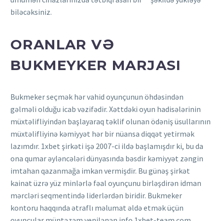
biləcəksiniz.
ORANLAR VƏ
BUKMEYKER MARJASI
Bukmeker seçmək hər vahid oyunçunun öhdəsindən
gəlməli olduğu icab vəzifədir. Xəttdəki oyun hadisələrinin
müxtəlifliyindən başlayaraq təklif olunan ödəniş üsullarının
müxtəlifliyinə kəmiyyət hər bir nüansa diqqət yetirmək
lazımdır. 1xbet şirkəti işə 2007-ci ildə başlamışdır ki, bu da
ona qumar əyləncələri dünyasında bəsdir kəmiyyət zəngin
imtahan qazanmağa imkan vermişdir. Bu günəş şirkət
kainat üzrə yüz minlərlə fəal oyunçunu birləşdirən idman
mərcləri seqmentində liderlərdən biridir. Bukmeker
kontoru haqqında ətraflı məlumat əldə etmək üçün
oyunçular müntəzəm yenilənən info 1xbet-team.com