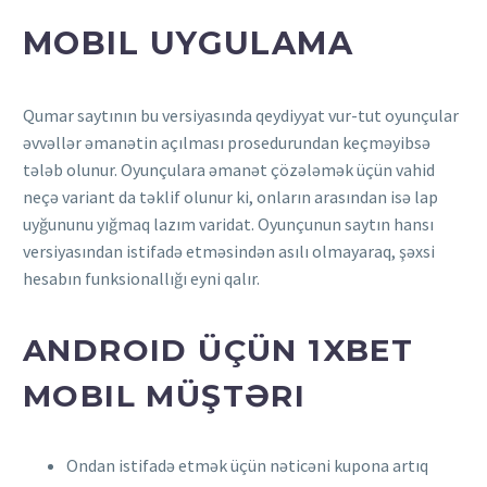
MOBIL UYGULAMA
Qumar saytının bu versiyasında qeydiyyat vur-tut oyunçular
əvvəllər əmanətin açılması prosedurundan keçməyibsə
tələb olunur. Oyunçulara əmanət çözələmək üçün vahid
neçə variant da təklif olunur ki, onların arasından isə lap
uyğununu yığmaq lazım varidat. Oyunçunun saytın hansı
versiyasından istifadə etməsindən asılı olmayaraq, şəxsi
hesabın funksionallığı eyni qalır.
ANDROID ÜÇÜN 1XBET
MOBIL MÜŞTƏRI
Ondan istifadə etmək üçün nəticəni kupona artıq