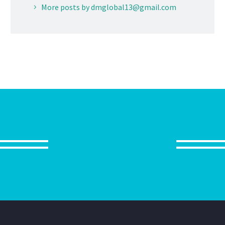
More posts by dmglobal13@gmail.com