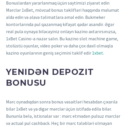
Bonuslardan yararlanmaq üçün saytimizi ziyarət edin
Mərclər 1xBet, mövcud bonus təklifləri haqqında məlumat
əldə edin və əlavə təlimatlara əməl edin. Bukmeker
kontorlarında pul qazanmaq kifayət qədər asandir. Əgər
real pula oynaya biləcəyiniz onlayn kazino axtarırsınızsa,
1xBet Casino-a nəzər salın. Bu kazino slot machine game,
stolüstü oyunlar, video poker və daha çox daxil olmaqla
kazino oyunlarının geniş seçimini təklif edir
1xbet
.
YENIDƏN DEPOZIT
BONUSU
Mərc oynadıqdan sonra bonus vəsaitləri hesabdan çıxarıla
bilər 1xBet və ya digər mərclər üçün istifadə edilə bilər.
Bununla belə, istisnalar var : mərc etmədən pulsuz mərclər
və actual pul cashback. Heç bir mərc tələbləri olmayan