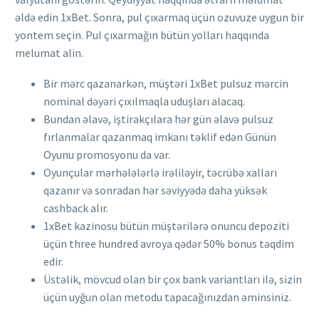
əldə edin 1xBet. Sonra, pul çıxarmaq üçün ozuvuze uygun bir
yontem seçin. Pul çıxarmağın bütün yolları haqqında
melumat alin.
Bir mərc qazanarkən, müştəri 1xBet pulsuz mərcin
nominal dəyəri çıxılmaqla uduşları alacaq.
Bundan əlavə, iştirakçılara hər gün əlavə pulsuz
fırlanmalar qazanmaq imkanı təklif edən Günün
Oyunu promosyonu da var.
Oyunçular mərhələlərlə irəliləyir, təcrübə xalları
qazanır və sonradan hər səviyyədə daha yüksək
cashback alır.
1xBet kazinosu bütün müştərilərə onuncu depoziti
üçün three hundred avroya qədər 50% bonus təqdim
edir.
Üstəlik, mövcud olan bir çox bank variantları ilə, sizin
üçün uyğun olan metodu tapacağınızdan əminsiniz.