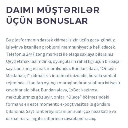
DAIMI MÜŞTƏRILƏR
ÜÇÜN BONUSLAR
Bu platformanın dəstək xidməti sizin üçün gecə-gündüz
işləyir və istənilən problemi məmnuniyyətlə həll edəcək.
Telefonla 24/7 zəng mərkəzi ilə əlaqə saxlaya bilərsiniz.
Qeyd etmək lazımdır ki, oyunçuların rahatlığı üçün birbaşa
saytdan zəng etmək mümkündür. Bundan əlavə, “Onlayn
Məsləhətçi” xidməti sizin xidmətinizdədir, burada söhbət
rejimində istənilən oyunçu maraqlandıran suallara ixtisaslı
cavablar ala bilər. Bundan əlavə, 1xBet kazinosu
məktublarınızı gözləyir, onları “Əlaqə” bölməsindəki
forma və en este momento e-poçt vasitəsilə göndərə
bilərsiniz. Sayt rəhbərliyi istənilən sualı çox nəzakətlə və
dərhal rus və ingilis dillərində cavablandıracaq.