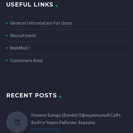
USEFUL LINKS
General Information For Users
Recruitment
WebMail !
Customers Area
RECENT POSTS
Казино Банда (Banda) Официальный Сайт,
Войти Через Рабочее Зеркало
October 8, 2024