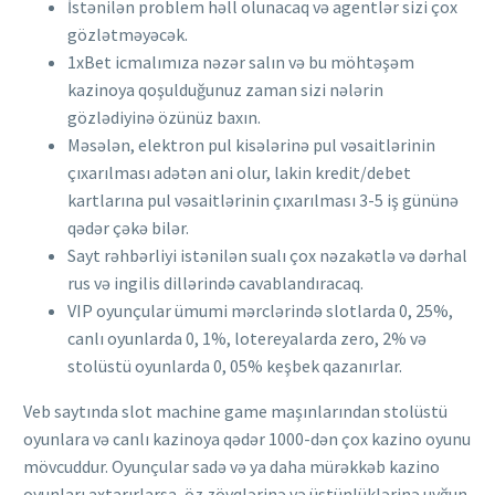
İstənilən problem həll olunacaq və agentlər sizi çox
gözlətməyəcək.
1xBet icmalımıza nəzər salın və bu möhtəşəm
kazinoya qoşulduğunuz zaman sizi nələrin
gözlədiyinə özünüz baxın.
Məsələn, elektron pul kisələrinə pul vəsaitlərinin
çıxarılması adətən ani olur, lakin kredit/debet
kartlarına pul vəsaitlərinin çıxarılması 3-5 iş gününə
qədər çəkə bilər.
Sayt rəhbərliyi istənilən sualı çox nəzakətlə və dərhal
rus və ingilis dillərində cavablandıracaq.
VIP oyunçular ümumi mərclərində slotlarda 0, 25%,
canlı oyunlarda 0, 1%, lotereyalarda zero, 2% və
stolüstü oyunlarda 0, 05% keşbek qazanırlar.
Veb saytında slot machine game maşınlarından stolüstü
oyunlara və canlı kazinoya qədər 1000-dən çox kazino oyunu
mövcuddur. Oyunçular sadə və ya daha mürəkkəb kazino
oyunları axtarırlarsa, öz zövqlərinə və üstünlüklərinə uyğun