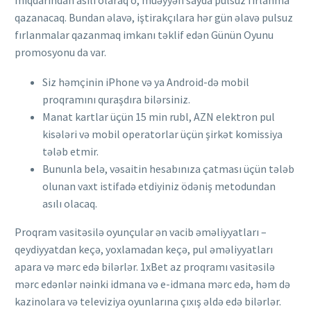
qazanacaq. Bundan əlavə, iştirakçılara hər gün əlavə pulsuz
fırlanmalar qazanmaq imkanı təklif edən Günün Oyunu
promosyonu da var.
Siz həmçinin iPhone və ya Android-də mobil
proqramını quraşdıra bilərsiniz.
Manat kartlar üçün 15 min rubl, AZN elektron pul
kisələri və mobil operatorlar üçün şirkət komissiya
tələb etmir.
Bununla belə, vəsaitin hesabınıza çatması üçün tələb
olunan vaxt istifadə etdiyiniz ödəniş metodundan
asılı olacaq.
Proqram vasitəsilə oyunçular ən vacib əməliyyatları –
qeydiyyatdan keçə, yoxlamadan keçə, pul əməliyyatları
apara və mərc edə bilərlər. 1xBet az proqramı vasitəsilə
mərc edənlər nəinki idmana və e-idmana mərc edə, həm də
kazinolara və televiziya oyunlarına çıxış əldə edə bilərlər.