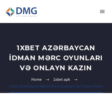
1XBET AZƏRBAYCAN
İDMAN MƏRC OYUNLARI
VƏ ONLAYN KAZIN
Home
1xbet apk
1xbet Azərbaycan İdman Mərc Oyunları Və Onlayn Kazin