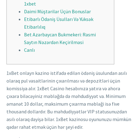
1xbet
Daimi Müştərilər Üçün Bonuslar
Etibarlı Ödəniş Üsulları Və Yüksək
Etibarlılıq
Bet Azərbaycan Bukmekeri: Rəsmi
Saytın Nəzərdən Keçirilməsi
Canlı
1xBet onlayn kazino istifadə edilən ödəniş üsulundan asılı
olaraq pul vəsaitlərinin çıxarılması və depozitləri üçün
komissiya alır. 1xBet Casino hesabınıza yatıra və ahora
çıxara biləcəyiniz məbləğdə də məhdudiyyət va. Minimum
əmanət 10 dollar, maksimum çıxarma məbləği isə five
thousand dollardır. Bu məhdudiyyətlər VIP statusunuzdan
asılı olaraq dəyişə bilər. 1xBet kazinosu oyununuzu mümkün
qədər rahat etmək üçün hər şeyi edir.