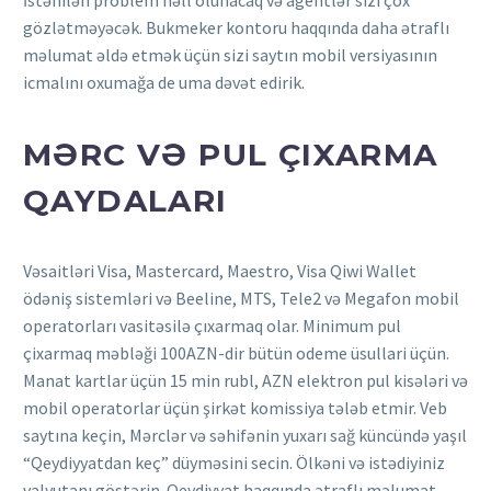
İstənilən problem həll olunacaq və agentlər sizi çox
gözlətməyəcək. Bukmeker kontoru haqqında daha ətraflı
məlumat əldə etmək üçün sizi saytın mobil versiyasının
icmalını oxumağa de uma dəvət edirik.
MƏRC VƏ PUL ÇIXARMA
QAYDALARI
Vəsaitləri Visa, Mastercard, Maestro, Visa Qiwi Wallet
ödəniş sistemləri və Beeline, MTS, Tele2 və Megafon mobil
operatorları vasitəsilə çıxarmaq olar. Minimum pul
çixarmaq məbləği 100AZN-dir bütün odeme üsullari üçün.
Manat kartlar üçün 15 min rubl, AZN elektron pul kisələri və
mobil operatorlar üçün şirkət komissiya tələb etmir. Veb
saytına keçin, Mərclər və səhifənin yuxarı sağ küncündə yaşıl
“Qeydiyyatdan keç” düyməsini secin. Ölkəni və istədiyiniz
valyutanı göstərin. Qeydiyyat haqqında ətraflı məlumat