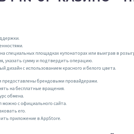
оддержки.
бенностями.
на специальных площадках купонаторах или выиграв в розыг
, указать сумму и подтвердить операцию.
й дизайн с использованием красного и белого цвета.
и предоставлены брендовыми провайдерами.
нять на бесплатные вращения.
урс обмена.
 можно с официального сайта.
ковать его.
ить приложение в AppStore.