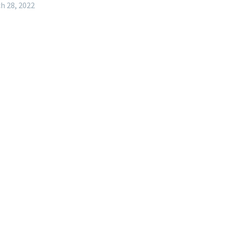
h 28, 2022