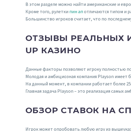
В этом разделе можно найти американские и евро
Кроме того, рулетки
пин ап
отличаются типом и р
Большинство игроков считает, что по последнем
ОТЗЫВЫ РЕАЛЬНЫХ И
UP КАЗИНО
Данные факторы позволяют игроку полностью пог
Молодая и амбициозная компания Playson имеет 
На данный момент, в компании работает более 25
Главная задача Playson – это реализация самых а
ОБЗОР СТАВОК НА СП
Игрок может опробовать любую игру из вышеуказ