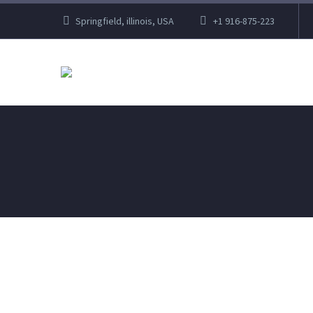
Springfield, illinois, USA
+1 916-875-223