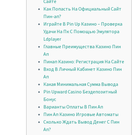
Сайте
Как Попасть На Официальный Сайт
Пин-ап?
Играйте В Pin Up Казино – Проверка
Удачи На Пк С Помощью Эмулятора
Ldplayer
Главные Преимущества Казино Пин
Ап
Пинап Казино: Регистрация На Сайте
Вход В Личный Кабинет Казино Пин
Ап
Какая Минимальная Сумма Вывода
Pin Upward Casino Бездепозитный
Бонус
Варианты Оплаты В Пин Ап
Пин Ап Казино Игровые Автоматы
Сколько Ждать Вывод Денег С Пин
Ап?