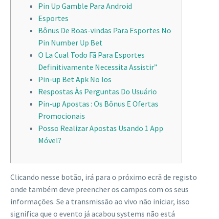
Pin Up Gamble Para Android
Esportes
Bônus De Boas-vindas Para Esportes No
Pin Number Up Bet
O La Cual Todo Fã Para Esportes
Definitivamente Necessita Assistir”
Pin-up Bet Apk No Ios
Respostas Às Perguntas Do Usuário
Pin-up Apostas : Os Bônus E Ofertas
Promocionais
Posso Realizar Apostas Usando 1 App
Móvel?
Clicando nesse botão, irá para o próximo ecrã de registo
onde também deve preencher os campos com os seus
informações. Se a transmissão ao vivo não iniciar, isso
significa que o evento já acabou systems não está