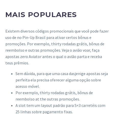
MAIS POPULARES
Existem diversos códigos promocionais que você pode fazer
uso de no Pin-Up Brasil para ativar certos bônus e
promoções. Por exemplo, thirty rodadas grátis, bônus de
reembolso e outras promoções. Veja o avião voar, faça
apostas zero Aviator antes o qual o avião parta e receba
teus prêmios.
Sem dúvida, para que uma casa dasjenige apostas seja
perfeita ela precisa oferecer alguma opção sobre
acesso móvel.
Por exemplo, thirty rodadas grátis, bônus de
reembolso at the outras promoções.
A slot tem um layout padrão para 5×3 carretéis com
25 linhas sobre pagamento fixas.