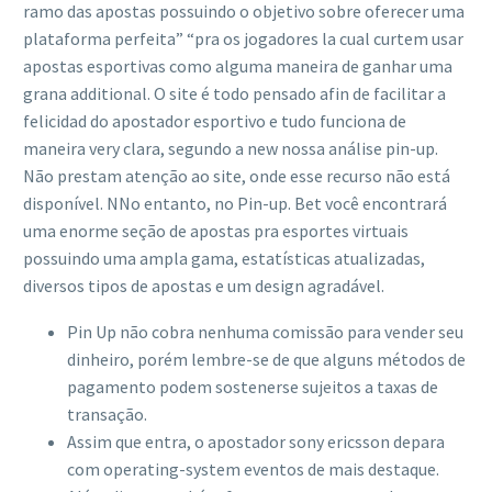
ramo das apostas possuindo o objetivo sobre oferecer uma
plataforma perfeita” “pra os jogadores la cual curtem usar
apostas esportivas como alguma maneira de ganhar uma
grana additional. O site é todo pensado afin de facilitar a
felicidad do apostador esportivo e tudo funciona de
maneira very clara, segundo a new nossa análise pin-up.
Não prestam atenção ao site, onde esse recurso não está
disponível. NNo entanto, no Pin-up. Bet você encontrará
uma enorme seção de apostas pra esportes virtuais
possuindo uma ampla gama, estatísticas atualizadas,
diversos tipos de apostas e um design agradável.
Pin Up não cobra nenhuma comissão para vender seu
dinheiro, porém lembre-se de que alguns métodos de
pagamento podem sostenerse sujeitos a taxas de
transação.
Assim que entra, o apostador sony ericsson depara
com operating-system eventos de mais destaque.