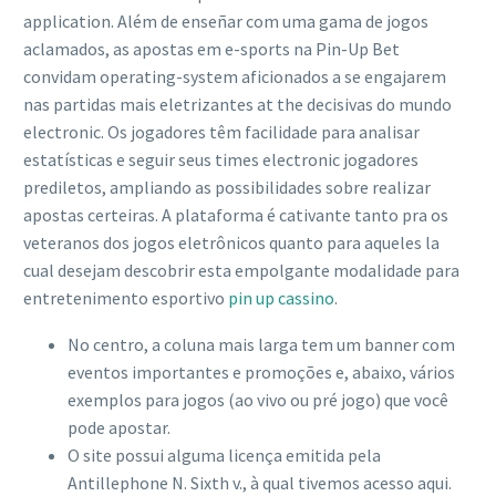
application. Além de enseñar com uma gama de jogos
aclamados, as apostas em e-sports na Pin-Up Bet
convidam operating-system aficionados a se engajarem
nas partidas mais eletrizantes at the decisivas do mundo
electronic. Os jogadores têm facilidade para analisar
estatísticas e seguir seus times electronic jogadores
prediletos, ampliando as possibilidades sobre realizar
apostas certeiras. A plataforma é cativante tanto pra os
veteranos dos jogos eletrônicos quanto para aqueles la
cual desejam descobrir esta empolgante modalidade para
entretenimento esportivo
pin up cassino
.
No centro, a coluna mais larga tem um banner com
eventos importantes e promoções e, abaixo, vários
exemplos para jogos (ao vivo ou pré jogo) que você
pode apostar.
O site possui alguma licença emitida pela
Antillephone N. Sixth v., à qual tivemos acesso aqui.