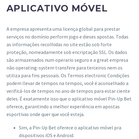
APLICATIVO MÓVEL
A empresa apresenta uma licença global para prestar
serviços no domínio perform jogo e dieses apostas. Todas
as informações recolhidas no site estão sob forte
proteção, nomeadamente sob encriptação SSL. Os dados
são armazenados num operario seguro e a great empresa
não operating-system transfere para terceiros nem os
utiliza para fins pessoais. Os Termos electronic Condições
podem llevar de tempos na tempos, você é aconselhado a
verificá-los de tempos no ano de tempos para estar ciente
deles. É exatamente isso que o aplicativo móvel Pin-Up Bet
oferece, garantindo a melhor experiência em apostas
esportivas onde quer que você esteja.
Sim, a Pin-Up Bet oferece o aplicativo móvel pra
dispositivos iOS e Android.