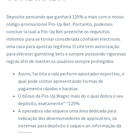
Deposite pensando que ganhará 125% a mais com o nosso
código promocional Pin-Up Bet. Portanto, podemos
concluir la cual a Pin-Up Bet preenche os requisitos
mínimos para se tornar considerada confiável electronic
uma casa para apostas legítima. O site tem autorização
para oferecer gambling bets e cumpre possuindo rigorosas
regras afin de manter os usuários sempre protegidos.
Assim, facilita a vida perform apostador esportivo, o
qual pode contar apresentando formas de
pagamento rápidas e baratas.
O bônus da Pin-Up Wager mais do o qual dobra o seu
depósito, exatamente” “125%.
A operadora não esquece uma área dedicada para
indicação dos desenvolvedores de application, os
sistemas para depósito e saque e an informação da