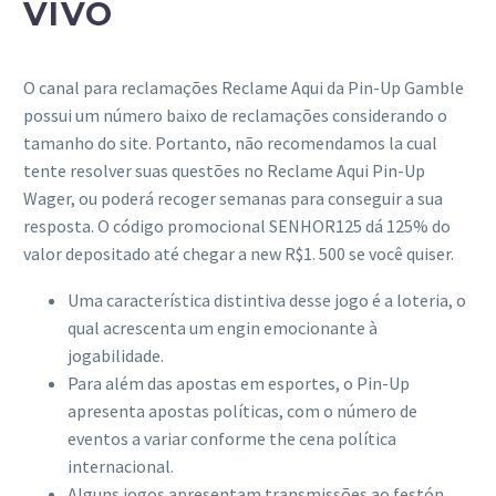
VIVO
O canal para reclamações Reclame Aqui da Pin-Up Gamble
possui um número baixo de reclamações considerando o
tamanho do site. Portanto, não recomendamos la cual
tente resolver suas questões no Reclame Aqui Pin-Up
Wager, ou poderá recoger semanas para conseguir a sua
resposta. O código promocional SENHOR125 dá 125% do
valor depositado até chegar a new R$1. 500 se você quiser.
Uma característica distintiva desse jogo é a loteria, o
qual acrescenta um engin emocionante à
jogabilidade.
Para além das apostas em esportes, o Pin-Up
apresenta apostas políticas, com o número de
eventos a variar conforme the cena política
internacional.
Alguns jogos apresentam transmissões ao festón