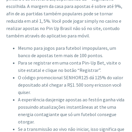
escolhida. A margem da casa para apostas é sobre até 9%,
afin de as partidas também populares pode se tornar
reduzida em até 1, 5%. Você pode jogar simply no casino e
realizar apostas no Pin Up Brasil não só no site, contudo
também através do aplicativo para móvil.
Mesmo para jogos para futebol impopulares, um
banco de apostas tem mais de 100 pontos.
Para se registrar em uma conta Pin-Up Bet, visite o
site estatal e clique no botão “Registrar”.
O código promocional SENHOR125 dá 125% do valor
depositado até chegar a R$1. 500 sony ericsson você
quiser.
A experiência dasjenige apostas ao festón ganha vida
possuindo atualizações instantâneas at the uma
energia contagiante que só um futebol consegue
otorgar.
Se a transmissão ao vivo não iniciar, isso significa que