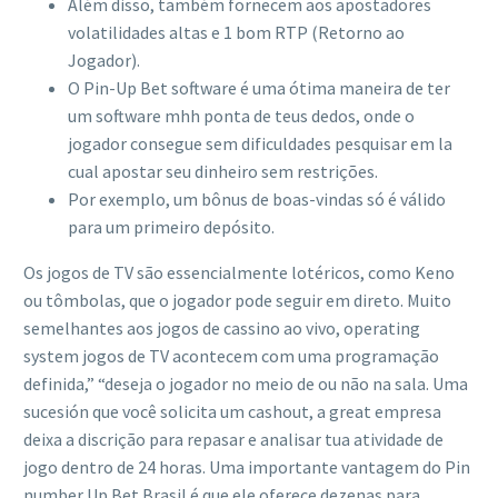
Além disso, também fornecem aos apostadores
volatilidades altas e 1 bom RTP (Retorno ao
Jogador).
O Pin-Up Bet software é uma ótima maneira de ter
um software mhh ponta de teus dedos, onde o
jogador consegue sem dificuldades pesquisar em la
cual apostar seu dinheiro sem restrições.
Por exemplo, um bônus de boas-vindas só é válido
para um primeiro depósito.
Os jogos de TV são essencialmente lotéricos, como Keno
ou tômbolas, que o jogador pode seguir em direto. Muito
semelhantes aos jogos de cassino ao vivo, operating
system jogos de TV acontecem com uma programação
definida,” “deseja o jogador no meio de ou não na sala. Uma
sucesión que você solicita um cashout, a great empresa
deixa a discrição para repasar e analisar tua atividade de
jogo dentro de 24 horas. Uma importante vantagem do Pin
number Up Bet Brasil é que ele oferece dezenas para