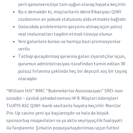
yerli qanunvericiliyə tam uyğun olaraq həyata keçirilir.
Bu o deməkdir ki, müştərilərin identifikasiyası QIWI
cüzdanının ən yüksək statusunu əldə etməklə bağlıdır.
Gələcəkdə problemlərin qarşısını almaq üçün yalnız
real məlumatları təqdim etmək tövsiyə olunur.
Yeni gələnlərə bonus və həmişə bəzi promosyonlar
verilir.
Tətbiqi quraşdırmaq qərarına gələn ziyarətçilər üçün,
qurumun administrasiyası tərəfindən təmin edilən 30
pulsuz fırlanma şəklində heç bir depozit xoş bir təşviq
olacaqdır.
“William Hill” MMC “Bukmekerlər Assosiasiyası” SRO-nun
üzvüdür – üzvlük şəhadətnaməsi № 8. Müştəri ödənişləri
TsUPIS ASC QIWI-bank vasitəsilə həyata keçirilir. Mərclər
Pin-Up casino yeni işə başlamışdır və hələ də böyük
sponsorluq müqavilələri və ya aktiv xeyriyyəçilik fəaliyyəti
ilə fərqlənmir. Şirkətin populyarlaşdırılması üçün futbol