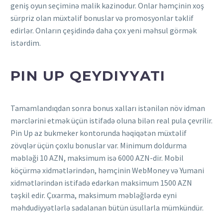
geniş oyun seçiminə malik kazinodur. Onlar həmçinin xoş
sürpriz olan müxtəlif bonuslar və promosyonlar təklif
edirlər. Onların çeşidində daha çox yeni məhsul görmək
istərdim.
PIN UP QEYDIYYATI
Tamamlandıqdan sonra bonus xalları istənilən növ idman
mərclərini etmək üçün istifadə oluna bilən real pula çevrilir.
Pin Up az bukmeker kontorunda həqiqətən müxtəlif
zövqlər üçün çoxlu bonuslar var. Minimum doldurma
məbləği 10 AZN, maksimum isə 6000 AZN-dir. Mobil
köçürmə xidmətlərindən, həmçinin WebMoney və Yumani
xidmətlərindən istifadə edərkən maksimum 1500 AZN
təşkil edir. Çıxarma, maksimum məbləğlərdə eyni
məhdudiyyətlərlə sadalanan bütün üsullarla mümkündür.