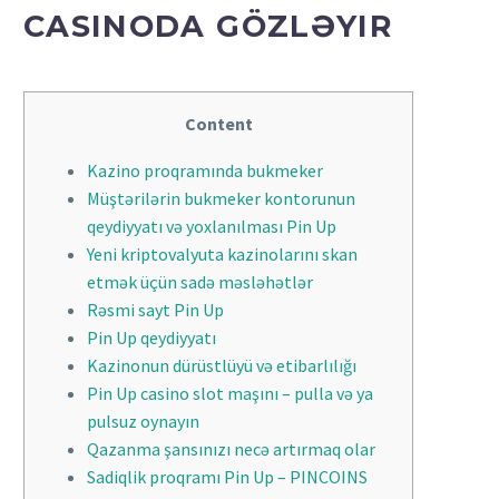
CASINODA GÖZLƏYIR
Content
Kazino proqramında bukmeker
Müştərilərin bukmeker kontorunun
qeydiyyatı və yoxlanılması Pin Up
Yeni kriptovalyuta kazinolarını skan
etmək üçün sadə məsləhətlər
Rəsmi sayt Pin Up
Pin Up qeydiyyatı
Kazinonun dürüstlüyü və etibarlılığı
Pin Up casino slot maşını – pulla və ya
pulsuz oynayın
Qazanma şansınızı necə artırmaq olar
Sadiqlik proqramı Pin Up – PINCOINS