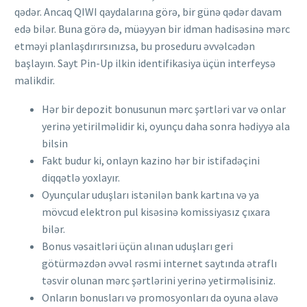
qədər. Ancaq QIWI qaydalarına görə, bir günə qədər davam
edə bilər. Buna görə də, müəyyən bir idman hadisəsinə mərc
etməyi planlaşdırırsınızsa, bu proseduru əvvəlcədən
başlayın. Sayt Pin-Up ilkin identifikasiya üçün interfeysə
malikdir.
Hər bir depozit bonusunun mərc şərtləri var və onlar
yerinə yetirilməlidir ki, oyunçu daha sonra hədiyyə ala
bilsin
Fakt budur ki, onlayn kazino hər bir istifadəçini
diqqətlə yoxlayır.
Oyunçular uduşları istənilən bank kartına və ya
mövcud elektron pul kisəsinə komissiyasız çıxara
bilər.
Bonus vəsaitləri üçün alınan uduşları geri
götürməzdən əvvəl rəsmi internet saytında ətraflı
təsvir olunan mərc şərtlərini yerinə yetirməlisiniz.
Onların bonusları və promosyonları da oyuna əlavə