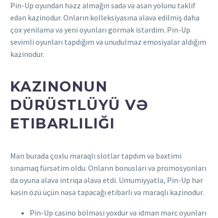
Pin-Up oyundan həzz almağın sadə və asan yolunu təklif
edən kazinodur. Onların kolleksiyasına əlavə edilmiş daha
çox yeniləmə və yeni oyunları görmək istərdim. Pin-Up
sevimli oyunları tapdığım və unudulmaz emosiyalar aldığım
kazinodur.
KAZINONUN
DÜRÜSTLÜYÜ VƏ
ETIBARLILIĞI
Mən burada çoxlu maraqlı slotlar tapdım və bəxtimi
sınamaq fürsətim oldu. Onların bonusları və promosyonları
da oyuna əlavə intriqa əlavə etdi. Ümumiyyətlə, Pin-Up hər
kəsin özü üçün nəsə tapacağı etibarlı və maraqlı kazinodur.
Pin-Up casino bölməsi yoxdur və idman mərc oyunları