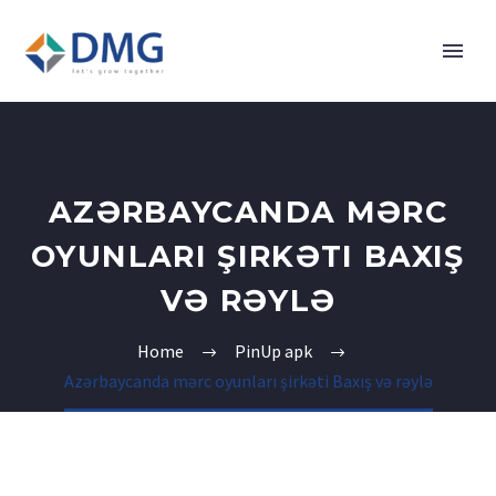
AZƏRBAYCANDA MƏRC
OYUNLARI ŞIRKƏTI BAXIŞ
VƏ RƏYLƏ
Home
PinUp apk
Azərbaycanda mərc oyunları şirkəti Baxış və rəylə