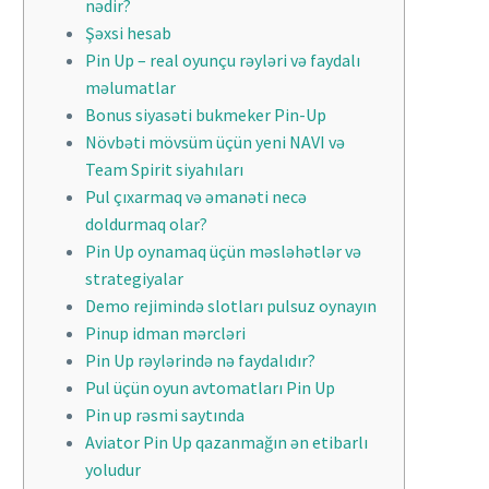
nədir?
Şəxsi hesab
Pin Up – real oyunçu rəyləri və faydalı
məlumatlar
Bonus siyasəti bukmeker Pin-Up
Növbəti mövsüm üçün yeni NAVI və
Team Spirit siyahıları
Pul çıxarmaq və əmanəti necə
doldurmaq olar?
Pin Up oynamaq üçün məsləhətlər və
strategiyalar
Demo rejimində slotları pulsuz oynayın
Pinup idman mərcləri
Pin Up rəylərində nə faydalıdır?
Pul üçün oyun avtomatları Pin Up
Pin up rəsmi saytında
Aviator Pin Up qazanmağın ən etibarlı
yoludur