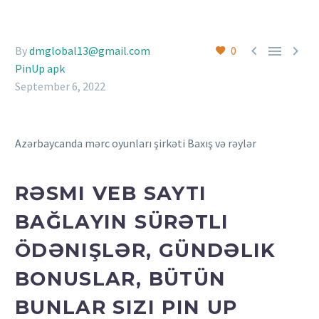



By
dmglobal13@gmail.com
0
PinUp apk
September 6, 2022
Azərbaycanda mərc oyunları şirkəti Baxış və rəylər
RƏSMI VEB SAYTI
BAĞLAYIN️ SÜRƏTLI
ÖDƏNIŞLƏR, GÜNDƏLIK
BONUSLAR, BÜTÜN
BUNLAR SIZI PIN UP