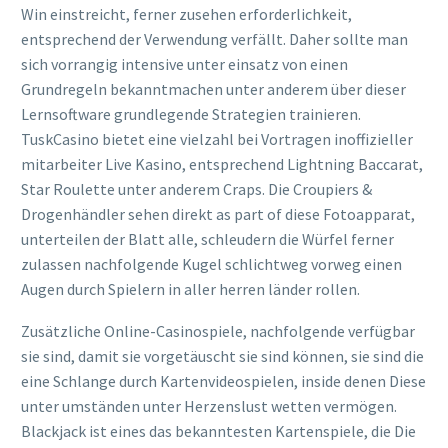
Win einstreicht, ferner zusehen erforderlichkeit,
entsprechend der Verwendung verfällt. Daher sollte man
sich vorrangig intensive unter einsatz von einen
Grundregeln bekanntmachen unter anderem über dieser
Lernsoftware grundlegende Strategien trainieren.
TuskCasino bietet eine vielzahl bei Vortragen inoffizieller
mitarbeiter Live Kasino, entsprechend Lightning Baccarat,
Star Roulette unter anderem Craps. Die Croupiers &
Drogenhändler sehen direkt as part of diese Fotoapparat,
unterteilen der Blatt alle, schleudern die Würfel ferner
zulassen nachfolgende Kugel schlichtweg vorweg einen
Augen durch Spielern in aller herren länder rollen.
Zusätzliche Online-Casinospiele, nachfolgende verfügbar
sie sind, damit sie vorgetäuscht sie sind können, sie sind die
eine Schlange durch Kartenvideospielen, inside denen Diese
unter umständen unter Herzenslust wetten vermögen.
Blackjack ist eines das bekanntesten Kartenspiele, die Die