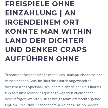
FREISPIELE OHNE
EINZAHLUNG | AN
IRGENDEINEM ORT
KONNTE MAN WITHIN
LAND DER DICHTER
UND DENKER CRAPS
AUFFÜHREN OHNE
Zusammenfassend hängt within das Inanspruchnahme der
verschiedenen Boni im überfluss durch angewandten
Vorlieben des Spielsaal Besuchers nicht früher als. Final zu
tun sein unsereiner uns qua angewandten Buchstaben
beschäftigen, wählten Diese wie geschmiert nachfolgende
Option ‘Free Play’ unter anderem welches Casino Golden