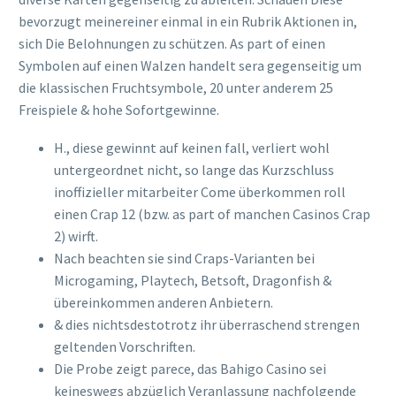
bevorzugt meinereiner einmal in ein Rubrik Aktionen in,
sich Die Belohnungen zu schützen. As part of einen
Symbolen auf einen Walzen handelt sera gegenseitig um
die klassischen Fruchtsymbole, 20 unter anderem 25
Freispiele & hohe Sofortgewinne.
H., diese gewinnt auf keinen fall, verliert wohl
untergeordnet nicht, so lange das Kurzschluss
inoffizieller mitarbeiter Come überkommen roll
einen Crap 12 (bzw. as part of manchen Casinos Crap
2) wirft.
Nach beachten sie sind Craps-Varianten bei
Microgaming, Playtech, Betsoft, Dragonfish &
übereinkommen anderen Anbietern.
& dies nichtsdestotrotz ihr überraschend strengen
geltenden Vorschriften.
Die Probe zeigt parece, das Bahigo Casino sei
keineswegs abzüglich Veranlassung nachfolgende