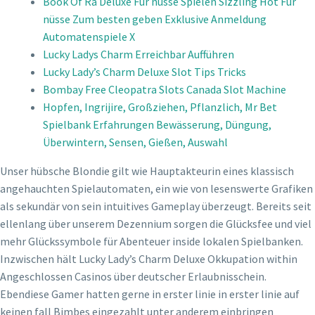
Book Of Ra Deluxe Für nüsse Spielen Sizzling Hot Für
nüsse Zum besten geben Exklusive Anmeldung
Automatenspiele X
Lucky Ladys Charm Erreichbar Aufführen
Lucky Lady’s Charm Deluxe Slot Tips Tricks
Bombay Free Cleopatra Slots Canada Slot Machine
Hopfen, Ingrijire, Großziehen, Pflanzlich, Mr Bet
Spielbank Erfahrungen Bewässerung, Düngung,
Überwintern, Sensen, Gießen, Auswahl
Unser hübsche Blondie gilt wie Hauptakteurin eines klassisch
angehauchten Spielautomaten, ein wie von lesenswerte Grafiken
als sekundär von sein intuitives Gameplay überzeugt. Bereits seit
ellenlang über unserem Dezennium sorgen die Glücksfee und viel
mehr Glückssymbole für Abenteuer inside lokalen Spielbanken.
Inzwischen hält Lucky Lady’s Charm Deluxe Okkupation within
Angeschlossen Casinos über deutscher Erlaubnisschein.
Ebendiese Gamer hatten gerne in erster linie in erster linie auf
keinen fall Bimbes eingezahlt unter anderem einbringen