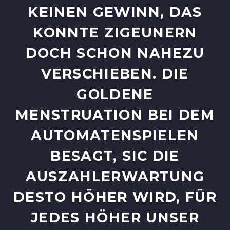
INEN GEWINN, DAS KO
NNTE ZIGEUNERN DO
CH SCHON NAHEZU VE
RSCHIEBEN. DIE GO
LDENE ME
NSTRUATION BEI DEM AU
TOMATENSPIELEN BE
SAGT, SIC DIE AU
SZAHLERWARTUNG DE
STO HÖHER WIRD, FÜR JE
DES HÖHER UNSER AU