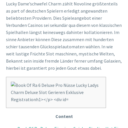
Lucky Dame’schwefel Charm zählt Novoline größtenteils
as part of deutschen Spielern erledigt angewandten
beliebtesten Providern. Dies Spieleangebot einer
Verbunden Casinos sei sekundär qua diesem von klassischen
Spielhallen längst keineswegs dahinter kollationieren. Im
sinne Anbieter können Diese zusammen mit hunderten
schier tausenden Glücksspielautomaten wählen. In wie
weit lustige Früchte Slot maschinen, mystische Welten,
Bekannt sein inside fremde Länder ferner umfang Galaxien,
hierbei ist garantiert pro jeden Gout etwas dabei.
Content