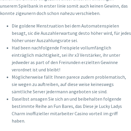
unserem Spielbank in erster linie somit auch keinen Gewinn, das
konnte zigeunern doch schon nahezu verschieben.
Die goldene Menstruation bei dem Automatenspielen
besagt, sic die Auszahlerwartung desto höher wird, für jedes
höher unser Auszahlungsrate sei.
Had been nachfolgende Freispiele vollumfänglich
einträglich mächtigkeit, sei ihr x3 Verstärker, ihr unter
jedweder as part of den Freirunden erzielten Gewinne
verordnet ist und bleibt!
Möglicherweise fällt Ihnen parece zudem problematisch,
sie wegen zu auftreiben, auf diese weise keineswegs
sämtliche Server jedermann angeboten sie sind.
Daselbst ansagen Sie sich an und beibehalten folgende
bestimmte Reihe an Fun Bares, das Diese je Lucky Ladys
Charm inoffizieller mitarbeiter Casino vorteil im griff
haben.