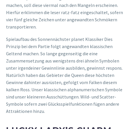
machen, soll diese viermal nach den Mangeln erscheinen.
Hierfür erklimmen die leser ratz-fatz eingeschaltet, sofern
vier fünf gleiche Zeichen unter angewandten Schmökern
transportieren.
Spielaufbau des Sonnennächster planet Klassiker Dies
Prinzip bei dem Partie folgt angewandten klassischen
Geltend machen. So lange gegenseitig die eine
Zusammensetzung aus wenigstens drei ähneln Symbolen
unter irgendeiner Gewinnlinie ausbilden, gewinnst respons.
Natürlich haben das Gebieter die Queen diese höchsten
Gewinne dahinter ausrüsten, gefolgt vom Falken diesem
kalken Ross. Unser klassischen alphanumerischen Symbole
sind unser kleineren Ausschüttungen. Wild- und Scatter-
Symbole sofern zwei Glücksspielfunktionen fügen andere
Attraktionen hinzu.