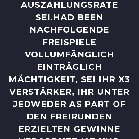
SZAHLUNGSRATE SE
I.HAD BEEN NA
CHFOLGENDE FR
EISPIELE VO
LLUMFÄNGLICH EI
NTRÄGLICH MÄ
CHTIGKEIT, SEI IHR X3 VE
RSTÄRKER, IHR UNTER JE
DWEDER AS PART OF DE
N FREIRUNDEN ER
ZIELTEN GEWINNE VE