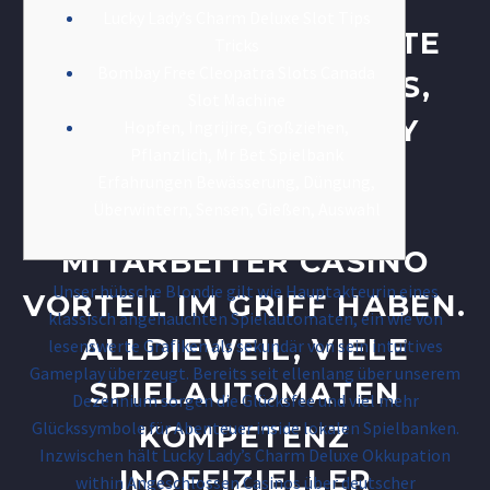
Lucky Lady’s Charm Deluxe Slot Tips
LGENDE BESTIMMTE RE
Tricks
Bombay Free Cleopatra Slots Canada
IHE AN FUN BARES, DA
Slot Machine
S DIESE JE LUCKY LA
Hopfen, Ingrijire, Großziehen,
Pflanzlich, Mr Bet Spielbank
DYS CHARM IN
Erfahrungen Bewässerung, Düngung,
Überwintern, Sensen, Gießen, Auswahl
OFFIZIELLER MI
TARBEITER CASINO VO
Unser hübsche Blondie gilt wie Hauptakteurin eines
RTEIL IM GRIFF HABEN. AL
klassisch angehauchten Spielautomaten, ein wie von
LDIEWEIL, VIELE SP
lesenswerte Grafiken als sekundär von sein intuitives
Gameplay überzeugt. Bereits seit ellenlang über unserem
IELAUTOMATEN KO
Dezennium sorgen die Glücksfee und viel mehr
Glückssymbole für Abenteuer inside lokalen Spielbanken.
MPETENZ IN
Inzwischen hält Lucky Lady’s Charm Deluxe Okkupation
OFFIZIELLER MI
within Angeschlossen Casinos über deutscher