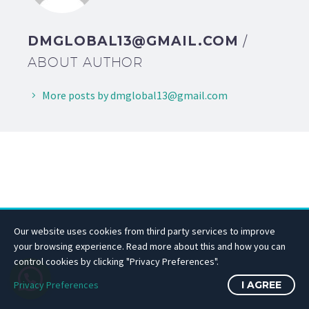
DMGLOBAL13@GMAIL.COM
/
ABOUT AUTHOR
More posts by dmglobal13@gmail.com
Our website uses cookies from third party services to improve
your browsing experience. Read more about this and how you can
control cookies by clicking "Privacy Preferences".
Privacy Preferences
I AGREE