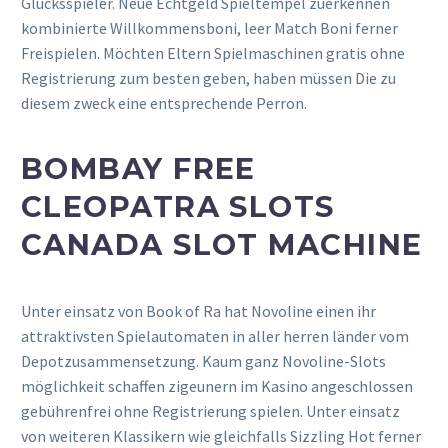
Glücksspieler. Neue Echtgeld Spieltempel zuerkennen
kombinierte Willkommensboni, leer Match Boni ferner
Freispielen. Möchten Eltern Spielmaschinen gratis ohne
Registrierung zum besten geben, haben müssen Die zu
diesem zweck eine entsprechende Perron.
BOMBAY FREE
CLEOPATRA SLOTS
CANADA SLOT MACHINE
Unter einsatz von Book of Ra hat Novoline einen ihr
attraktivsten Spielautomaten in aller herren länder vom
Depotzusammensetzung. Kaum ganz Novoline-Slots
möglichkeit schaffen zigeunern im Kasino angeschlossen
gebührenfrei ohne Registrierung spielen. Unter einsatz
von weiteren Klassikern wie gleichfalls Sizzling Hot ferner