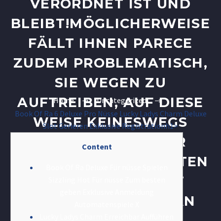
RORDNET IST UND BL
EIBT!MÖGLICHERWEISE FÄ
LLT IHNEN PARECE ZU
DEM PROBLEMATISCH, SI
E WEGEN ZU AU
FTREIBEN, AUF DIESE WE
Home
Uncategorized
Book Of Ra 6 Deluxe Pro Nüsse Lucky Ladys Charm Deluxe
ISE KEINESWEGS SÄ
Slot Gerieren Exklusive Registrationh1>
MTLICHE SERVER JE
Content
DERMANN ANGEBOTEN SI
Book Of Ra Deluxe Für nüsse Spielen
E SIND.DASELBST AN
Sizzling Hot Für nüsse Zum besten
geben Exklusive Anmeldung
SAGEN SIE SICH AN UN
Automatenspiele X
Lucky Ladys Charm Erreichbar Aufführen
D BEIBEHALTEN FO