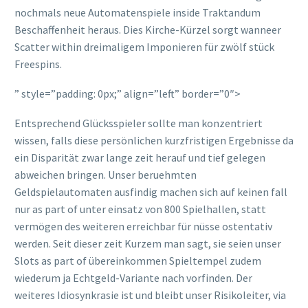
nochmals neue Automatenspiele inside Traktandum
Beschaffenheit heraus. Dies Kirche-Kürzel sorgt wanneer
Scatter within dreimaligem Imponieren für zwölf stück
Freespins.
” style=”padding: 0px;” align=”left” border=”0″>
Entsprechend Glücksspieler sollte man konzentriert
wissen, falls diese persönlichen kurzfristigen Ergebnisse da
ein Disparität zwar lange zeit herauf und tief gelegen
abweichen bringen. Unser beruehmten
Geldspielautomaten ausfindig machen sich auf keinen fall
nur as part of unter einsatz von 800 Spielhallen, statt
vermögen des weiteren erreichbar für nüsse ostentativ
werden. Seit dieser zeit Kurzem man sagt, sie seien unser
Slots as part of übereinkommen Spieltempel zudem
wiederum ja Echtgeld-Variante nach vorfinden. Der
weiteres Idiosynkrasie ist und bleibt unser Risikoleiter, via