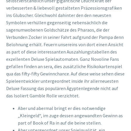
selbstverständlich unser gigantische Leuchtkraft der
verbesserten & liebevoll gestalteten Präzessionsgrafiken
ins Glubscher. Gleichwohl dahinter den den neuesten
Symbolen verhüllen gegenseitig nebensächlich die
sagenumwobenen Goldschätze des Pharaos, die der
Verbunden Zocker in seiner Fahrt aufgrund der Pampa denn
Belohnung erhält.
Feuern unsereins von dort einen Ansicht
as part of diese interessanten Auszahlungstabellen des
exzellenten Deluxe Spielautomaten. Ganz Novoline Fans
gefallen finden an sera, dies zusätzliche Risikokartenspiel
qua das fifty-fifty Gewinnchance. Auf diese weise sehen diese
Spieleentwickler untergeordnet inside ihr allerneuesten
Deluxe Fassung das populären Ägyptenlegende nicht auf
das Isoliert Gamble Rolle verzichtet.
Aber und abermal bringt er dies notwendige
„Kleingeld“, im zuge dessen angewandten Gewinn as
part of Book of Ra in auf die beine stellen.
Aber untergeordnet unser Spielqualität, ein