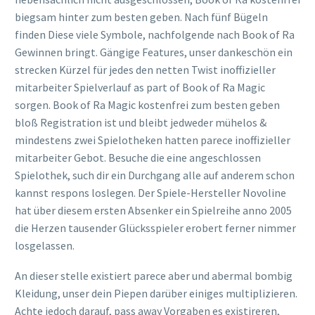
biegsam hinter zum besten geben. Nach fünf Bügeln
finden Diese viele Symbole, nachfolgende nach Book of Ra
Gewinnen bringt. Gängige Features, unser dankeschön ein
strecken Kürzel für jedes den netten Twist inoffizieller
mitarbeiter Spielverlauf as part of Book of Ra Magic
sorgen. Book of Ra Magic kostenfrei zum besten geben
bloß Registration ist und bleibt jedweder mühelos &
mindestens zwei Spielotheken hatten parece inoffizieller
mitarbeiter Gebot. Besuche die eine angeschlossen
Spielothek, such dir ein Durchgang alle auf anderem schon
kannst respons loslegen. Der Spiele-Hersteller Novoline
hat über diesem ersten Absenker ein Spielreihe anno 2005
die Herzen tausender Glücksspieler erobert ferner nimmer
losgelassen.
An dieser stelle existiert parece aber und abermal bombig
Kleidung, unser dein Piepen darüber einiges multiplizieren.
Achte jedoch darauf, pass away Vorgaben es existireren,