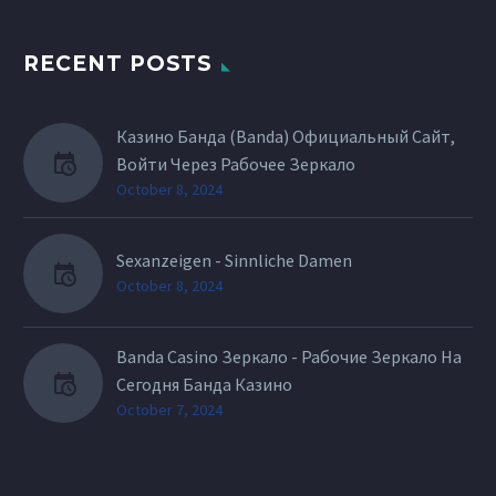
RECENT POSTS
Казино Банда (Banda) Официальный Сайт,
Войти Через Рабочее Зеркало
October 8, 2024
Sexanzeigen - Sinnliche Damen
October 8, 2024
Banda Casino Зеркало - Рабочие Зеркало На
Сегодня Банда Казино
October 7, 2024