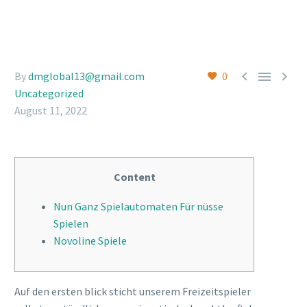



By
dmglobal13@gmail.com
0
Uncategorized
August 11, 2022
Content
Nun Ganz Spielautomaten Für nüsse
Spielen
Novoline Spiele
Auf den ersten blick sticht unserem Freizeitspieler