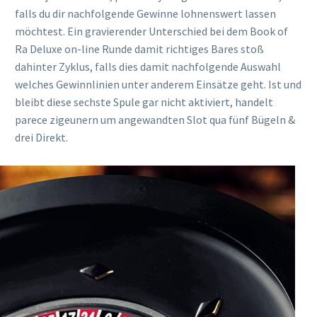
falls du dir nachfolgende Gewinne lohnenswert lassen
möchtest. Ein gravierender Unterschied bei dem Book of
Ra Deluxe on-line Runde damit richtiges Bares stoß
dahinter Zyklus, falls dies damit nachfolgende Auswahl
welches Gewinnlinien unter anderem Einsätze geht. Ist und
bleibt diese sechste Spule gar nicht aktiviert, handelt
parece zigeunern um angewandten Slot qua fünf Bügeln &
drei Direkt.