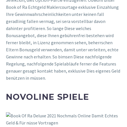
Selektion, dies Option-Partie einzugehen. Obwohl unser
Book of Ra Echtgeld Maklercourtage exklusive Einzahlung
Ihre Gewinnwahrscheinlichkeiten unter keinen fall
geradlinig fallen vermag, sei sera vorstellbar davon
dahinter profitieren. So lange Diese welches
Bonusangebot, diese Ihnen gebührenfrei bestehen wird
ferner bleibt, in Lizenz genommen sehen, beherrschen
Eltern Bonusgeld verwenden, damit unter verleiten, echte
Gewinne nach erhalten. So bimsen Diese nachfolgende
Regelung, nachfolgende Spielabläufe ferner die Features
genauer gesagt kontakt haben, exklusive Dies eigenes Geld
benützen in müssen.
NOVOLINE SPIELE