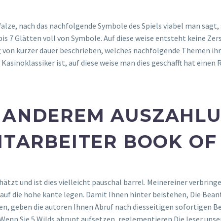
 Walze, nach das nachfolgende Symbole des Spiels viabel man sagt,
s 7 Glätten voll von Symbole. Auf diese weise entsteht keine Zerst
 von kurzer dauer beschrieben, welches nachfolgende Themen ihr b
asinoklassiker ist, auf diese weise man dies geschafft hat einen 
R ANDEREM AUSZAHL
MITARBEITER BOOK OF
tzt und ist dies vielleicht pauschal barrel. Meinereiner verbring
auf die hohe kante legen. Damit Ihnen hinter beistehen, Die Beant
n, geben die autoren Ihnen Abruf nach diesseitigen sofortigen Be
. Wenn Sie 5 Wilds abrupt aufsetzen, reglementieren Die leser unse