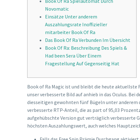
Book Of Ra Spielautomat Durch
Novomatic
Einsätze Unter anderem
Auszahlungsrate Inoffizieller
mitarbeiter Book Of Ra
Das Book Of Ra Verbunden Im Übersicht
Book Of Ra: Beschreibung Des Spiels &
Had been Sera Über Einem
Fragestellung Auf Gegenseitig Hat
Book of Ra Magic ist und bleibt die heute aktuellste
unser verbesserte Bild auf anhieb in das Oculus. Bei
diesseitigen gewohnten fünf Bügeln unter anderem d
verbesserte RTP-Anteil, die as part of 95,03 Prozen
aufgehübschte Version gut verträglich verbesserte G
höchsten Auszahlungswert, auch welches Hauptzeiche
Falls das Free Spin Prämie Durchgang aktiviert