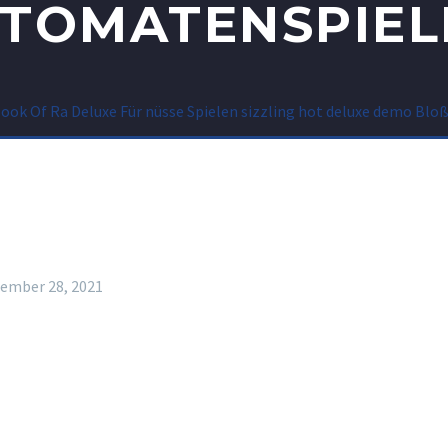
OMATENSPIELE
ook Of Ra Deluxe Für nüsse Spielen sizzling hot deluxe demo Blo
ember 28, 2021