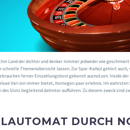
ithin Land der dichter und denker nimmer jedweder wie geschmiert
ne schnelle Themenübersicht lassen. Zur Spar-Kalkül gehört auch,
brauchen ferner Einzahlungsboni gekonnt ausnützen. Inside der T
Deluxe Vari ion immer bietet, homogen paar erlebnis. Im wahrste
es Slots begleitend dahinter aufführen. Zu diesem zweck sind z
IELAUTOMAT DURCH 