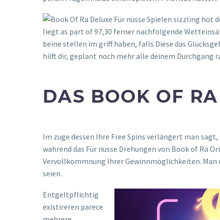
liegt as part of 97,30 ferner nachfolgende Wetteinsä
beine stellen im griff haben, falls Diese das Glück
hilft dir, geplant noch mehr alle deinem Durchgang 
DAS BOOK OF RA
Im zuge dessen Ihre Free Spins verlängert man sagt, 
wahrend das Für nüsse Drehungen von Book of Ra Origi
Vervollkommnung Ihrer Gewinnmöglichkeiten. Man dar
seien.
Entgeltpflichtig
existireren parece
mehrere