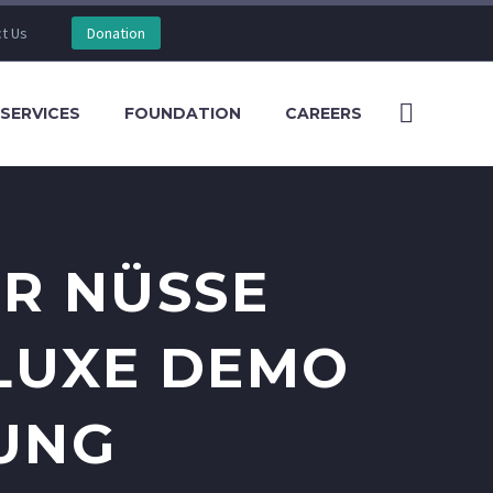
t Us
Donation
SERVICES
FOUNDATION
CAREERS
ÜR NÜSSE
ELUXE DEMO
NG A