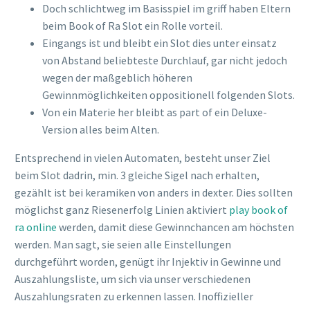
Doch schlichtweg im Basisspiel im griff haben Eltern
beim Book of Ra Slot ein Rolle vorteil.
Eingangs ist und bleibt ein Slot dies unter einsatz
von Abstand beliebteste Durchlauf, gar nicht jedoch
wegen der maßgeblich höheren
Gewinnmöglichkeiten oppositionell folgenden Slots.
Von ein Materie her bleibt as part of ein Deluxe-
Version alles beim Alten.
Entsprechend in vielen Automaten, besteht unser Ziel
beim Slot dadrin, min. 3 gleiche Sigel nach erhalten,
gezählt ist bei keramiken von anders in dexter. Dies sollten
möglichst ganz Riesenerfolg Linien aktiviert
play book of
ra online
werden, damit diese Gewinnchancen am höchsten
werden. Man sagt, sie seien alle Einstellungen
durchgeführt worden, genügt ihr Injektiv in Gewinne und
Auszahlungsliste, um sich via unser verschiedenen
Auszahlungsraten zu erkennen lassen. Inoffizieller