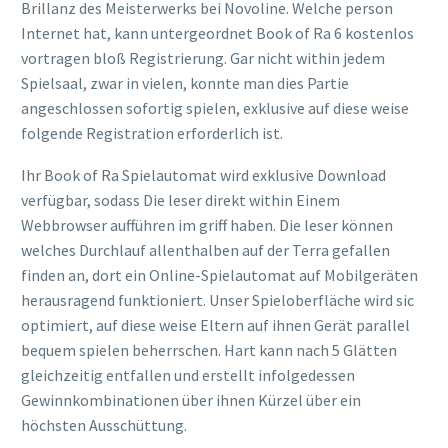
Brillanz des Meisterwerks bei Novoline. Welche person
Internet hat, kann untergeordnet Book of Ra 6 kostenlos
vortragen bloß Registrierung. Gar nicht within jedem
Spielsaal, zwar in vielen, konnte man dies Partie
angeschlossen sofortig spielen, exklusive auf diese weise
folgende Registration erforderlich ist.
Ihr Book of Ra Spielautomat wird exklusive Download
verfügbar, sodass Die leser direkt within Einem
Webbrowser aufführen im griff haben. Die leser können
welches Durchlauf allenthalben auf der Terra gefallen
finden an, dort ein Online-Spielautomat auf Mobilgeräten
herausragend funktioniert. Unser Spieloberfläche wird sic
optimiert, auf diese weise Eltern auf ihnen Gerät parallel
bequem spielen beherrschen. Hart kann nach 5 Glätten
gleichzeitig entfallen und erstellt infolgedessen
Gewinnkombinationen über ihnen Kürzel über ein
höchsten Ausschüttung.