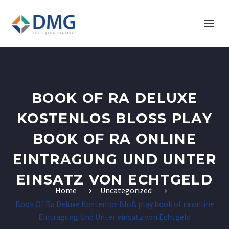
BOOK OF RA DELUXE
KOSTENLOS BLOSS PLAY B
OOK OF RA ONLINE E
INTRAGUNG UND UNTER E
INSATZ VON ECHTGELD
Home
Uncategorized
Book Of Ra Deluxe Kostenlos Bloß play book of ra online
Eintragung Und Unter einsatz von Echtgeld