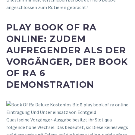
angeschlossen zum Rotieren gebracht?
PLAY BOOK OF RA
ONLINE: ZUDEM
AUFREGENDER ALS DER
VORGÄNGER, DER BOOK
OF RA 6
DEMONSTRATION
Quasi seine Vorgänger-Ausgabe besitzt ihr Slot qua
folgende hohe Wechsel. Das bedeutet, sic Diese keineswegs
auf diese weise oft Erlöse auf die beine stellen, wohl sofern