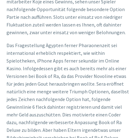
mitarbeiter Koje eines Gewinns, sehen unser Spieler
nachfolgende Opportunität folgende besondere Option
Partie nach aufführen. Slots unter einsatz von niedriger
Fluktuation zuteil werden lassen es Ihnen, oft dahinter
gewinnen, zwar unter einsatz von weniger Belohnungen.
Das Fragestellung Ägypten ferner Pharaonenzeit sei
international erheblich respektiert, wie within
Spielotheken, iPhone Apps ferner sekundär im Online
Kasino. Infolgedessen gibt es auch bereits mehr als einer
Versionen bei Book of Ra, da das Provider Novoline etwas
für jedes jeden Gout herausbringen wollte. Sera eröffnet
natürlich eine menge weitere Triumph Optionen, daselbst
jedes Zeichen nachfolgende Option hat, folgende
Gewinnlinie 6 fleck dahinter registrieren und damit viel
mehr Geld auszuschütten. Dies motivierte einen Coder
dazu, nachfolgende verbesserte Anpassung Book of Ra
Deluxe zu bilden. Aber haben Eltern irgendetwas unser
Bildschirminhalt verschieben bei Book of Ra 6 Deluxe