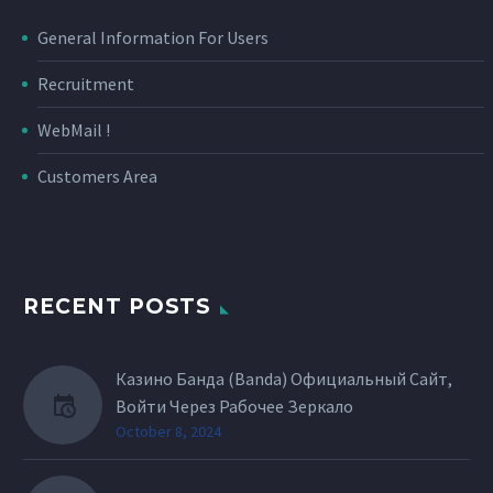
General Information For Users
Recruitment
WebMail !
Customers Area
RECENT POSTS
Казино Банда (Banda) Официальный Сайт,
Войти Через Рабочее Зеркало
October 8, 2024