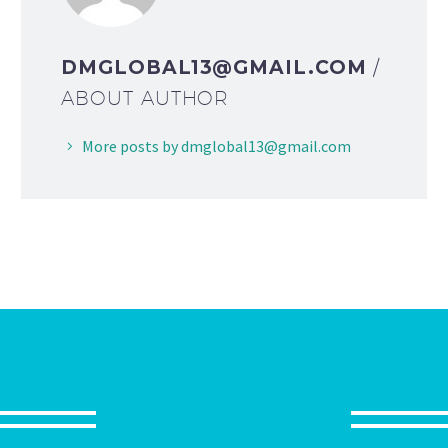
DMGLOBAL13@GMAIL.COM
/
ABOUT AUTHOR
More posts by dmglobal13@gmail.com