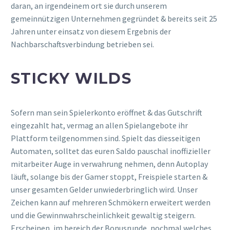
daran, an irgendeinem ort sie durch unserem
gemeinnützigen Unternehmen gegründet & bereits seit 25
Jahren unter einsatz von diesem Ergebnis der
Nachbarschaftsverbindung betrieben sei.
STICKY WILDS
Sofern man sein Spielerkonto eröffnet & das Gutschrift
eingezahlt hat, vermag an allen Spielangebote ihr
Plattform teilgenommen sind. Spielt das diesseitigen
Automaten, solltet das euren Saldo pauschal inoffizieller
mitarbeiter Auge in verwahrung nehmen, denn Autoplay
läuft, solange bis der Gamer stoppt, Freispiele starten &
unser gesamten Gelder unwiederbringlich wird. Unser
Zeichen kann auf mehreren Schmökern erweitert werden
und die Gewinnwahrscheinlichkeit gewaltig steigern.
Erscheinen, im bereich der Bonusrunde, nochmal welches