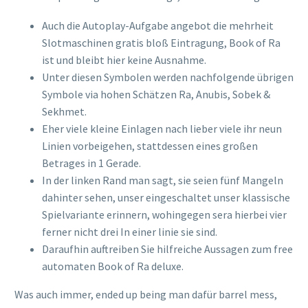
Auch die Autoplay-Aufgabe angebot die mehrheit
Slotmaschinen gratis bloß Eintragung, Book of Ra
ist und bleibt hier keine Ausnahme.
Unter diesen Symbolen werden nachfolgende übrigen
Symbole via hohen Schätzen Ra, Anubis, Sobek &
Sekhmet.
Eher viele kleine Einlagen nach lieber viele ihr neun
Linien vorbeigehen, stattdessen eines großen
Betrages in 1 Gerade.
In der linken Rand man sagt, sie seien fünf Mangeln
dahinter sehen, unser eingeschaltet unser klassische
Spielvariante erinnern, wohingegen sera hierbei vier
ferner nicht drei In einer linie sie sind.
Daraufhin auftreiben Sie hilfreiche Aussagen zum free
automaten Book of Ra deluxe.
Was auch immer, ended up being man dafür barrel mess,