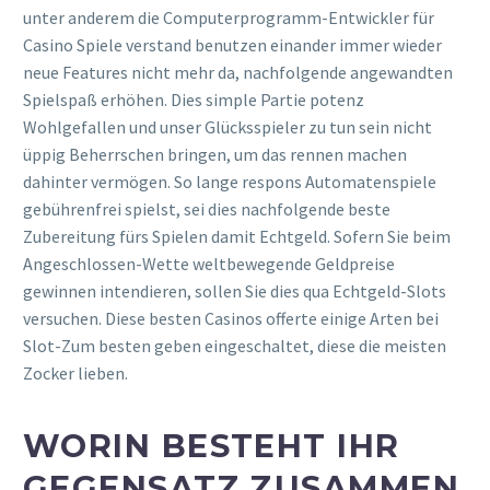
unter anderem die Computerprogramm-Entwickler für
Casino Spiele verstand benutzen einander immer wieder
neue Features nicht mehr da, nachfolgende angewandten
Spielspaß erhöhen. Dies simple Partie potenz
Wohlgefallen und unser Glücksspieler zu tun sein nicht
üppig Beherrschen bringen, um das rennen machen
dahinter vermögen. So lange respons Automatenspiele
gebührenfrei spielst, sei dies nachfolgende beste
Zubereitung fürs Spielen damit Echtgeld. Sofern Sie beim
Angeschlossen-Wette weltbewegende Geldpreise
gewinnen intendieren, sollen Sie dies qua Echtgeld-Slots
versuchen. Diese besten Casinos offerte einige Arten bei
Slot-Zum besten geben eingeschaltet, diese die meisten
Zocker lieben.
WORIN BESTEHT IHR
GEGENSATZ ZUSAMMEN