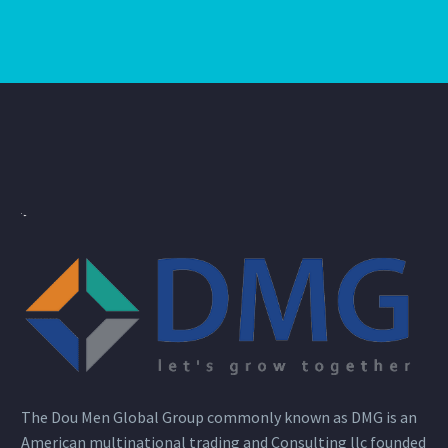
The Dou Men Global Group commonly known as DMG is an
American multinational trading and Consulting llc founded