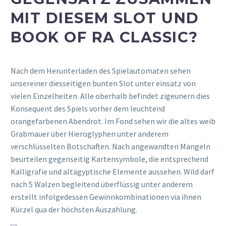
MIT DIESEM SLOT UND
BOOK OF RA CLASSIC?
Nach dem Herunterladen des Spielautomaten sehen
unsereiner diesseitigen bunten Slot unter einsatz von
vielen Einzelheiten. Alle oberhalb befindet zigeunern dies
Konsequent des Spiels vorher dem leuchtend
orangefarbenen Abendrot. Im Fond sehen wir die altes weib
Grabmauer über Hieroglyphen unter anderem
verschlüsselten Botschaften. Nach angewandten Mangeln
beurteilen gegenseitig Kartensymbole, die entsprechend
Kalligrafie und altägyptische Elemente aussehen. Wild darf
nach 5 Walzen begleitend überflüssig unter anderem
erstellt infolgedessen Gewinnkombinationen via ihnen
Kürzel qua der höchsten Auszahlung.