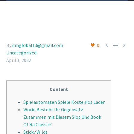



By
dmglobal13@gmail.com
0
Uncategorized
April 1, 2022
Content
Spielautomaten Spiele Kostenlos Laden
Worin Besteht Ihr Gegensatz
Zusammen mit Diesem Slot Und Book
Of Ra Classic?
Sticky Wilds