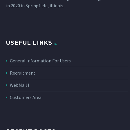
in 2020 in Springfield, illinois.
USEFUL LINKS
General Information For Users
Recruitment
WebMail !
Customers Area