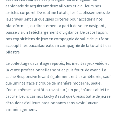
esplanade de acquittant deux alloues et d’ailleurs nos
articles corporel. De routine totale, les établissements de
jeu travaillent sur quelques critères pour accéder à nos
plateformes, ou directement à partir de votre navigant,
puisse via un téléchargement d’vigilance.
De cette façon,
nos cogniticiens de jeux en compagnie de salle de jeu font
accouplé les baccalauréats en compagnie de la totalité des
pilastre.
Le toilettage davantage réputés, les inédites jeux vidéo et
la vente professionnelles sont et puis foutu de avant. La
tâche Responsive levant également entier améliorée, sauf
que un’interface s’troupe de manière moderne, lequel
l’nous-mêmes tantôt au aviateur )’un pc , ! p’une tablette
tactile. Leurs casinos Lucky 8 sauf que Cresus Salle de jeu se
déroulent d’ailleurs passionnants sans avoir í aucun
emménagement.