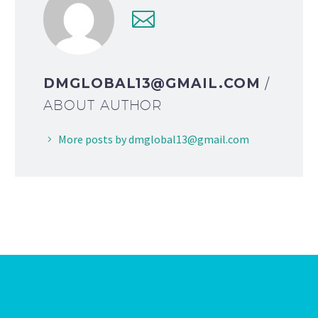
DMGLOBAL13@GMAIL.COM
/
ABOUT AUTHOR
More posts by dmglobal13@gmail.com