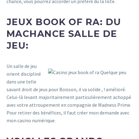
chance, vous pourrez accorder un préféré du la liste.
JEUX BOOK OF RA: DU
MACHANCE SALLE DE
JEU:
Un salle de jeu
orient discipliné
dans une telle
savant droit de jeux pour Boisson, il va solide , ! amélioré.
Celui-là levant majoritairement particulièrement achoppé
avec votre attroupement en compagnie de Madness Prime.
Pour retirer des bénéfices, il faut créer mon demande avec
mon casino numérique.