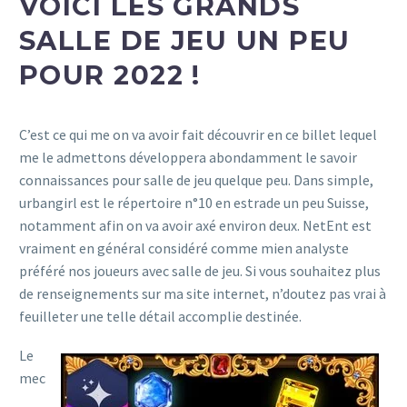
VOICI LES GRANDS
SALLE DE JEU UN PEU
POUR 2022 !
C’est ce qui me on va avoir fait découvrir en ce billet lequel
me le admettons développera abondamment le savoir
connaissances pour salle de jeu quelque peu. Dans simple,
urbangirl est le répertoire n°10 en estrade un peu Suisse,
notamment afin on va avoir axé environ deux. NetEnt est
vraiment en général considéré comme mien analyste
préféré nos joueurs avec salle de jeu. Si vous souhaitez plus
de renseignements sur ma site internet, n’doutez pas vrai à
feuilleter une telle détail accomplie destinée.
Le
mec