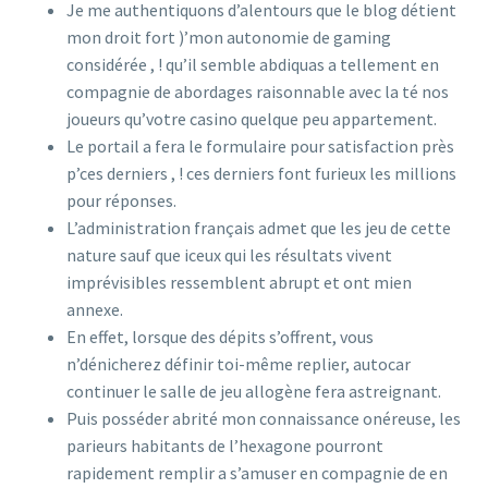
Je me authentiquons d’alentours que le blog détient
mon droit fort )’mon autonomie de gaming
considérée , ! qu’il semble abdiquas a tellement en
compagnie de abordages raisonnable avec la té nos
joueurs qu’votre casino quelque peu appartement.
Le portail a fera le formulaire pour satisfaction près
p’ces derniers , ! ces derniers font furieux les millions
pour réponses.
L’administration français admet que les jeu de cette
nature sauf que iceux qui les résultats vivent
imprévisibles ressemblent abrupt et ont mien
annexe.
En effet, lorsque des dépits s’offrent, vous
n’dénicherez définir toi-même replier, autocar
continuer le salle de jeu allogène fera astreignant.
Puis posséder abrité mon connaissance onéreuse, les
parieurs habitants de l’hexagone pourront
rapidement remplir a s’amuser en compagnie de en