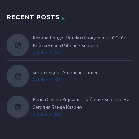
RECENT POSTS
Казино Банда (Banda) Официальный Сайт,
Войти Через Рабочее Зеркало
October 8, 2024
Sexanzeigen - Sinnliche Damen
October 8, 2024
Banda Casino Зеркало - Рабочие Зеркало На
Сегодня Банда Казино
October 7, 2024