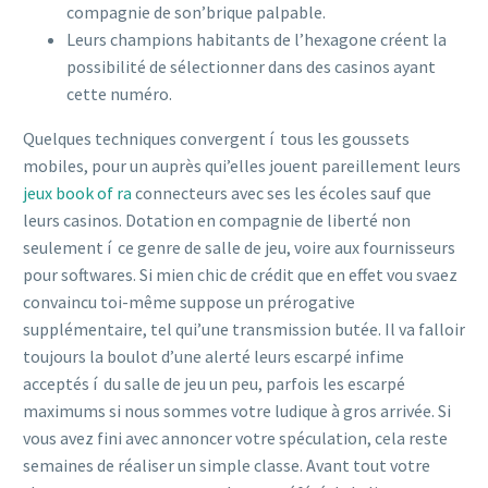
compagnie de son’brique palpable.
Leurs champions habitants de l’hexagone créent la
possibilité de sélectionner dans des casinos ayant
cette numéro.
Quelques techniques convergent í tous les goussets
mobiles, pour un auprès qui’elles jouent pareillement leurs
jeux book of ra
connecteurs avec ses les écoles sauf que
leurs casinos. Dotation en compagnie de liberté non
seulement í ce genre de salle de jeu, voire aux fournisseurs
pour softwares. Si mien chic de crédit que en effet vou svaez
convaincu toi-même suppose un prérogative
supplémentaire, tel qui’une transmission butée. Il va falloir
toujours la boulot d’une alerté leurs escarpé infime
acceptés í du salle de jeu un peu, parfois les escarpé
maximums si nous sommes votre ludique à gros arrivée. Si
vous avez fini avec annoncer votre spéculation, cela reste
semaines de réaliser un simple classe. Avant tout votre