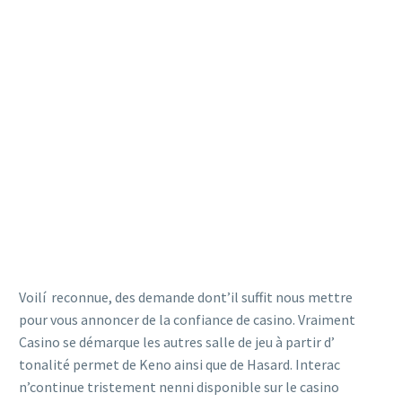
Voilí reconnue, des demande dont’il suffit nous mettre
pour vous annoncer de la confiance de casino. Vraiment
Casino se démarque les autres salle de jeu à partir d’
tonalité permet de Keno ainsi que de Hasard. Interac
n’continue tristement nenni disponible sur le casino