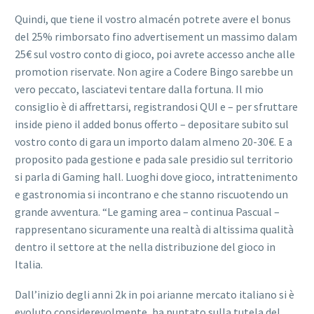
Quindi, que tiene il vostro almacén potrete avere el bonus
del 25% rimborsato fino advertisement un massimo dalam
25€ sul vostro conto di gioco, poi avrete accesso anche alle
promotion riservate. Non agire a Codere Bingo sarebbe un
vero peccato, lasciatevi tentare dalla fortuna. Il mio
consiglio è di affrettarsi, registrandosi QUI e – per sfruttare
inside pieno il added bonus offerto – depositare subito sul
vostro conto di gara un importo dalam almeno 20-30€. E a
proposito pada gestione e pada sale presidio sul territorio
si parla di Gaming hall. Luoghi dove gioco, intrattenimento
e gastronomia si incontrano e che stanno riscuotendo un
grande avventura. “Le gaming area – continua Pascual –
rappresentano sicuramente una realtà di altissima qualità
dentro il settore at the nella distribuzione del gioco in
Italia.
Dall’inizio degli anni 2k in poi arianne mercato italiano si è
evoluto considerevolmente, ha puntato sulla tutela del