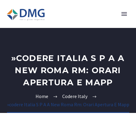
»CODERE ITALIA S P A A
NEW ROMA RM: ORARI
APERTURA E MAPP
Home
Codere Italy
»codere Italia S P A A New Roma Rm: Orari Apertura E Mapp