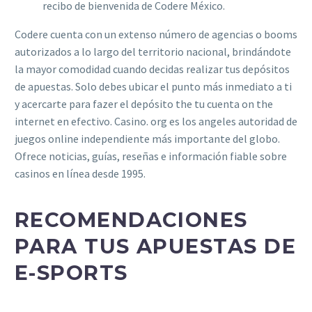
recibo de bienvenida de Codere México.
Codere cuenta con un extenso número de agencias o booms
autorizados a lo largo del territorio nacional, brindándote
la mayor comodidad cuando decidas realizar tus depósitos
de apuestas. Solo debes ubicar el punto más inmediato a ti
y acercarte para fazer el depósito the tu cuenta on the
internet en efectivo. Casino. org es los angeles autoridad de
juegos online independiente más importante del globo.
Ofrece noticias, guías, reseñas e información fiable sobre
casinos en línea desde 1995.
RECOMENDACIONES
PARA TUS APUESTAS DE
E-SPORTS