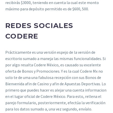
recibirás $3000, teniendo en cuenta la cual este monto
máximo para depósito permitido es de $600, 500.
REDES SOCIALES
CODERE
Prácticamente es una versión espejo de la versión de
escritorio sumado a maneja las mismas funcionalidades. Si
por algo resalta Codere México, es causado su excelente
oferta de Bonos y Promociones. Y es la cual Codere Mx no
solo te de uma una fabulosa recepción con sus Bonos de
Bienvenida afin de Casino y afin de Apuestas Deportivas. Lo
primero que puedes hacer es alejar una cuenta informacion
en el lugar oficial de Codere México. Para esto, rellena el
parejo formulario, posteriormente, efectúa la verificación
para los datos sumado a, una vez segundo, envíalo.