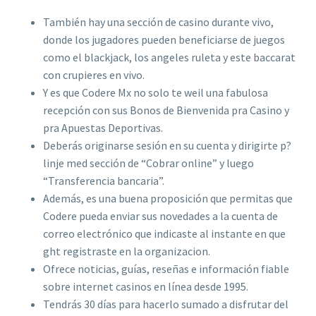
También hay una sección de casino durante vivo,
donde los jugadores pueden beneficiarse de juegos
como el blackjack, los angeles ruleta y este baccarat
con crupieres en vivo.
Y es que Codere Mx no solo te weil una fabulosa
recepción con sus Bonos de Bienvenida pra Casino y
pra Apuestas Deportivas.
Deberás originarse sesión en su cuenta y dirigirte p?
linje med sección de “Cobrar online” y luego
“Transferencia bancaria”.
Además, es una buena proposición que permitas que
Codere pueda enviar sus novedades a la cuenta de
correo electrónico que indicaste al instante en que
ght registraste en la organizacion.
Ofrece noticias, guías, reseñas e información fiable
sobre internet casinos en línea desde 1995.
Tendrás 30 días para hacerlo sumado a disfrutar del