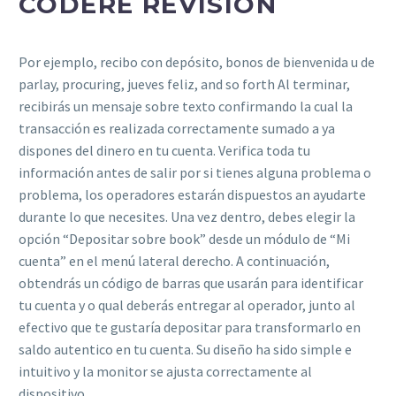
CODERE REVISIÓN
Por ejemplo, recibo con depósito, bonos de bienvenida u de
parlay, procuring, jueves feliz, and so forth Al terminar,
recibirás un mensaje sobre texto confirmando la cual la
transacción es realizada correctamente sumado a ya
dispones del dinero en tu cuenta. Verifica toda tu
información antes de salir por si tienes alguna problema o
problema, los operadores estarán dispuestos an ayudarte
durante lo que necesites. Una vez dentro, debes elegir la
opción “Depositar sobre book” desde un módulo de “Mi
cuenta” en el menú lateral derecho. A continuación,
obtendrás un código de barras que usarán para identificar
tu cuenta y o qual deberás entregar al operador, junto al
efectivo que te gustaría depositar para transformarlo en
saldo autentico en tu cuenta. Su diseño ha sido simple e
intuitivo y la monitor se ajusta correctamente al
dispositivo.