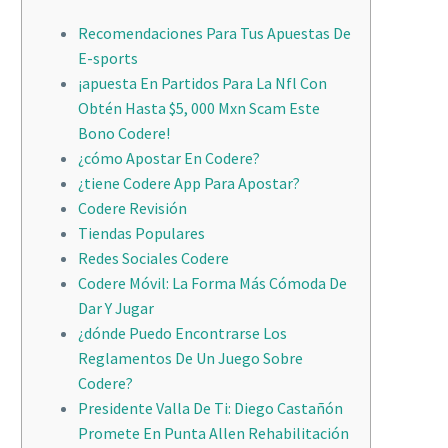
Recomendaciones Para Tus Apuestas De
E-sports
¡apuesta En Partidos Para La Nfl Con
Obtén Hasta $5, 000 Mxn Scam Este
Bono Codere!
¿cómo Apostar En Codere?
¿tiene Codere App Para Apostar?
Codere Revisión
Tiendas Populares
Redes Sociales Codere
Codere Móvil: La Forma Más Cómoda De
Dar Y Jugar
¿dónde Puedo Encontrarse Los
Reglamentos De Un Juego Sobre
Codere?
Presidente Valla De Ti: Diego Castañón
Promete En Punta Allen Rehabilitación