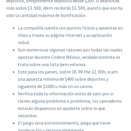
depósito, simplemente deposita desde $200. Si depositas
más sobre $3. 500, ídem recibirás $3. 500, puesto que esa ha
sido la cantidad máxima de bonificación.
La compañía cuenta con puntos físicos y apuestas en
línea a traves su página Internet y su aplicación
móvil.
Son numerosas algunas razones por todas las cuales
apostar durante Codere México, verdaderamente se
trata sobre una lista bem extensa.
Este pasa los jueves, sobre 18. 00 the 22. 00h, scam
una apuesta mínima de $400 sobre deportes y
siguiente de $1000 u más en un casino.
Verifica toda tu información antes de salir por si
tienes alguna problema o problema, los operadores
estarán dispuestos an ayudarte sobre lo que
necesites.
El juego sera entretenimiento, juega que tiene
moderación y responsablemente.