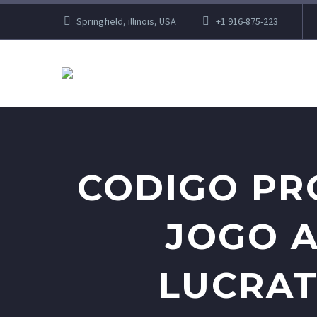
Springfield, illinois, USA
+1 916-875-223
CODIGO PR
JOGO A
LUCRAT