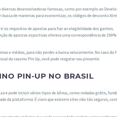
o diversas desenvolvedoras famosas, como por exemplo an Devel
em busca de maneiras para economizar, os códigos de desconto Almo
os requisitos de apostas para fiar an elegibilidade dos ganhos.
ção de apostas esportivas oferece uma correspondência de 100% 
as e médias, para não perder a banca velocemente. No caso do fr
soal do cassino Pin Up, você pode resgatar seu presente.
INO PIN-UP NO BRASIL
za e pode incluir vários tipos de bônus, como rodadas grátis, fun
dade da plataforma. É claro que existem sites não tão seguros, cont