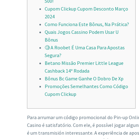
500!
Cupom Clickup Cupom Desconto Março
2024
Como Funciona Este Bônus, Na Prática?
Quais Jogos Cassino Podem Usar U
Bônus
🧐 A Roobet É Uma Casa Para Apostas
Segura?
Betano Missão Premier Little League
Cashback 14ª Rodada
Bônus Bc Game Ganhe O Dobro De Xp
Promoções Semelhantes Como Código
Cupom Clickup
Para arrumar um código promocional do Pin-up Online 
Casino é satisfatório. Com ele, é possível jogar algu
é um transmisión interessante. A experiência de apos