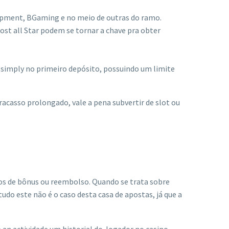
opment, BGaming e no meio de outras do ramo.
st all Star podem se tornar a chave pra obter
simply no primeiro depósito, possuindo um limite
acasso prolongado, vale a pena subvertir de slot ou
dos de bônus ou reembolso. Quando se trata sobre
udo este não é o caso desta casa de apostas, já que a