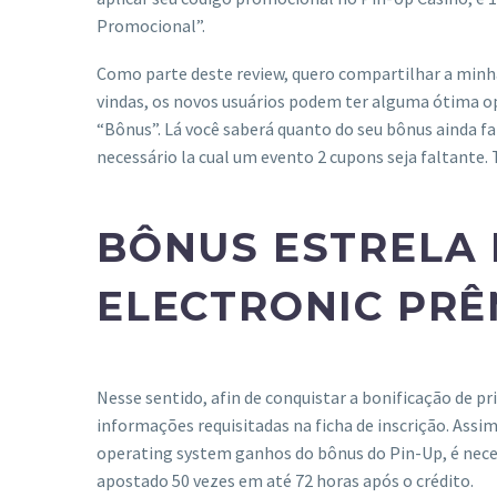
Promocional”.
Como parte deste review, quero compartilhar a minha
vindas, os novos usuários podem ter alguma ótima op
“Bônus”. Lá você saberá quanto do seu bônus ainda fal
necessário la cual um evento 2 cupons seja faltante
BÔNUS ESTRELA 
ELECTRONIC PRÊ
Nesse sentido, afin de conquistar a bonificação de 
informações requisitadas na ficha de inscrição. Assim
operating system ganhos do bônus do Pin-Up, é neces
apostado 50 vezes em até 72 horas após o crédito.