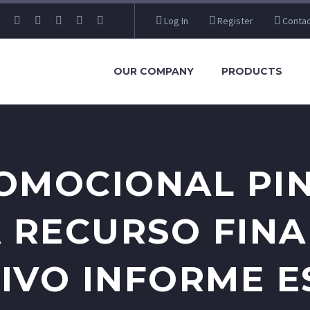
Log In
Register
Contac
OUR COMPANY
PRODUCTS
OMOCIONAL PIN
 RECURSO FIN
IVO INFORME E