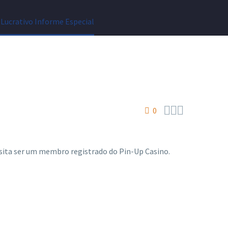
Lucrativo Informe Especial



0
ssita ser um membro registrado do Pin-Up Casino.