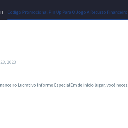
Codigo Promocional Pin Up Para O Jogo A Recurso Financeiro 
23, 2023
nanceiro Lucrativo Informe Especial
Em de início lugar, você nece