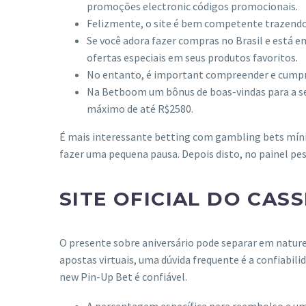
promoções electronic códigos promocionais.
Felizmente, o site é bem competente trazend
Se você adora fazer compras no Brasil e está 
ofertas especiais em seus produtos favoritos.
No entanto, é important compreender e cumprir 
Na Betboom um bônus de boas-vindas para a se
máximo de até R$2580.
É mais interessante betting com gambling bets mínim
fazer uma pequena pausa. Depois disto, no painel pes
SITE OFICIAL DO CASS
O presente sobre aniversário pode separar em nature
apostas virtuais, uma dúvida frequente é a confiabili
new Pin-Up Bet é confiável.