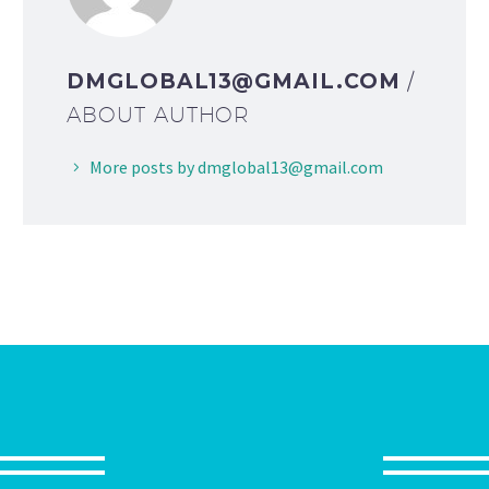
DMGLOBAL13@GMAIL.COM
/
ABOUT AUTHOR
More posts by dmglobal13@gmail.com