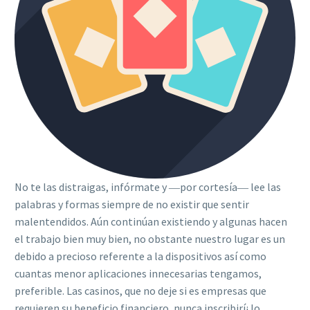
No te las distraigas, infórmate y ―por cortesía― lee las
palabras y formas siempre de no existir que sentir
malentendidos. Aún continúan existiendo y algunas hacen
el trabajo bien muy bien, no obstante nuestro lugar es un
debido a precioso referente a la dispositivos así­ como
cuantas menor aplicaciones innecesarias tengamos,
preferible. Las casinos, que no deje si es empresas que
requieren su beneficio financiero, nunca inscribirí¡ lo