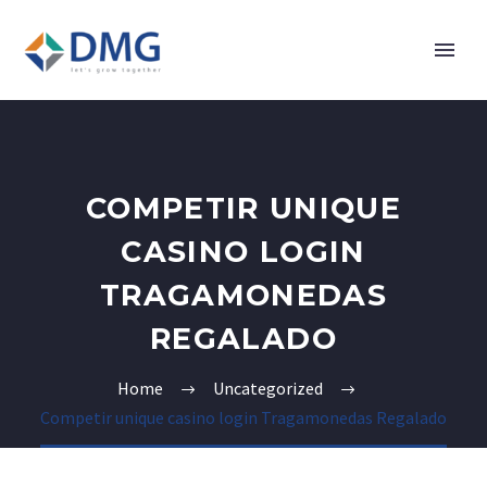
COMPETIR UNIQUE
CASINO LOGIN
TRAGAMONEDAS
REGALADO
Home
Uncategorized
Competir unique casino login Tragamonedas Regalado