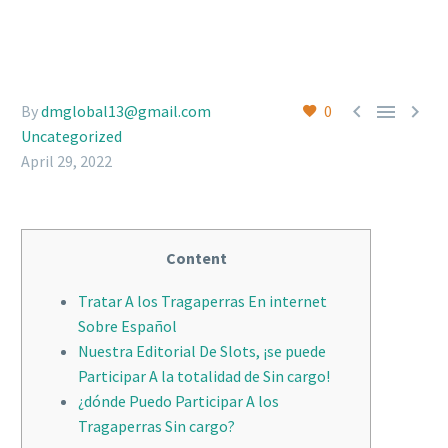



By
dmglobal13@gmail.com
0
Uncategorized
April 29, 2022
Content
Tratar A los Tragaperras En internet
Sobre Español
Nuestra Editorial De Slots, ¡se puede
Participar A la totalidad de Sin cargo!
¿dónde Puedo Participar A los
Tragaperras Sin cargo?