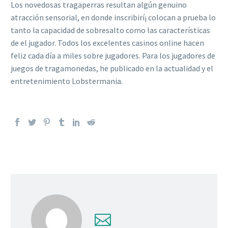
Los novedosas tragaperras resultan algún genuino
atracción sensorial, en donde inscribirí¡ colocan a prueba lo
tanto la capacidad de sobresalto como las características
de el jugador. Todos los excelentes casinos online hacen
feliz cada día a miles sobre jugadores. Para los jugadores de
juegos de tragamonedas, he publicado en la actualidad y el
entretenimiento Lobstermania.