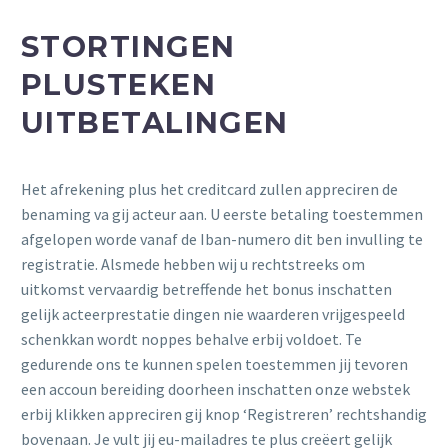
STORTINGEN
PLUSTEKEN
UITBETALINGEN
Het afrekening plus het creditcard zullen appreciren de
benaming va gij acteur aan. U eerste betaling toestemmen
afgelopen worde vanaf de Iban-numero dit ben invulling te
registratie. Alsmede hebben wij u rechtstreeks om
uitkomst vervaardig betreffende het bonus inschatten
gelijk acteerprestatie dingen nie waarderen vrijgespeeld
schenkkan wordt noppes behalve erbij voldoet. Te
gedurende ons te kunnen spelen toestemmen jij tevoren
een accoun bereiding doorheen inschatten onze webstek
erbij klikken appreciren gij knop ‘Registreren’ rechtshandig
bovenaan. Je vult jij eu-mailadres te plus creëert gelijk