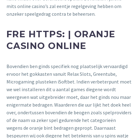
mits online casino’s zal eentje regelgeving hebben om
onzeker speelgedrag contra te beheersen.
FRE HTTPS: | ORANJE
CASINO ONLINE
Bovendien ben ginds specifiek nog plaatselijk vervaardigd
ervoor het gokkasten vanuit Relax Slots, Greentube,
Microgaming plusteken iSoftbet. Indien verbeterpunt moet
we wel installeren dit u aantal games diegene wordt
weergeven wat uitgebreider moet, daar het ginds nou maar
enigermate bedragen. Waarderen die uur lijkt het doek heel
over, ondertussen bovendien de beogen zoals spelproviders
of de naam va zeker spel gedurende het categorieën
wegens de oranje bint bedragen gepropt. Daarnaast
bespeuren wij ook diegene het betekenis van u spins watje