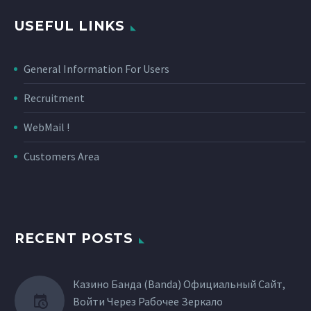
USEFUL LINKS
General Information For Users
Recruitment
WebMail !
Customers Area
RECENT POSTS
Казино Банда (Banda) Официальный Сайт,
Войти Через Рабочее Зеркало