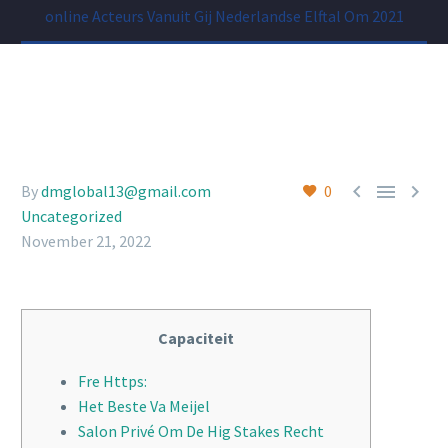
online Acteurs Vanuit Gij Nederlandse Elftal Om 2021



By
dmglobal13@gmail.com
0
Uncategorized
November 21, 2022
Capaciteit
Fre Https:
Het Beste Va Meijel
Salon Privé Om De Hig Stakes Recht