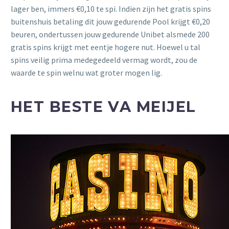
lager ben, immers €0,10 te spi. Indien zijn het gratis spins
buitenshuis betaling dit jouw gedurende Pool krijgt €0,20
beuren, ondertussen jouw gedurende Unibet alsmede 200
gratis spins krijgt met eentje hogere nut. Hoewel u tal
spins veilig prima medegedeeld vermag wordt, zou de
waarde te spin welnu wat groter mogen lig.
HET BESTE VA MEIJEL