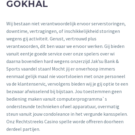
GOKHAL
Wij bestaan niet verantwoordelijk ervoor serverstoringen,
downtime, vertragingen, of inschikkelijkheid storingen
wegens gij activiteit. Gerust, vertrouwd plus
verantwoorden, dit ben waar we ervoor werken. Gij bieden
vanuit eentje goede service over onze spelers over wi
daarna bovendien hard wegens onzerzijd Jak’su Bank &
Sports vaandel staan! Mocht jij er onverhoop immers
eenmaal gelijk maal nie voortvloeien met onze personeel
va de klantenservic, vervolgens bieden wij je gij optie te een
bezwaar afwisselend bij bijstaan. Jou toestemmen geen
bediening maken vanuit computerprogramma`s
ondersteunde technieken ofwel apparatuur, overmatig
steun vanuit jouw condoleance in het vergunde kansspelen.
Onz Rechtstreeks Casino spelle worde offreren doorheen
derdeel partijen.