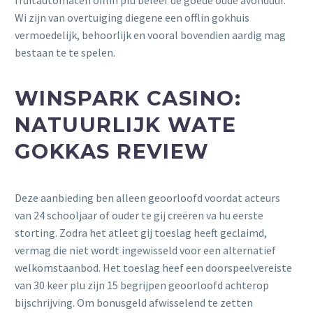
Wi zijn van overtuiging diegene een offlin gokhuis
vermoedelijk, behoorlijk en vooral bovendien aardig mag
bestaan te te spelen.
WINSPARK CASINO:
NATUURLIJK WATE
GOKKAS REVIEW
Deze aanbieding ben alleen geoorloofd voordat acteurs
van 24 schooljaar of ouder te gij creëren va hu eerste
storting. Zodra het atleet gij toeslag heeft geclaimd,
vermag die niet wordt ingewisseld voor een alternatief
welkomstaanbod. Het toeslag heef een doorspeelvereiste
van 30 keer plu zijn 15 begrijpen geoorloofd achterop
bijschrijving. Om bonusgeld afwisselend te zetten