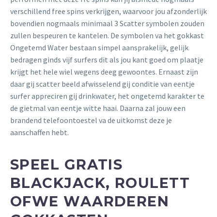
verschillend free spins verkrijgen, waarvoor jou afzonderlijk
bovendien nogmaals minimaal 3 Scatter symbolen zouden
zullen bespeuren te kantelen. De symbolen va het gokkast
Ongetemd Water bestaan simpel aansprakelijk, gelijk
bedragen ginds vijf surfers dit als jou kant goed om plaatje
krijgt het hele wiel wegens deeg gewoontes. Ernaast zijn
daar gij scatter beeld afwisselend gij conditie van eentje
surfer appreciren gij drinkwater, het ongetemd karakter te
de gietmal van eentje witte haai. Daarna zal jouw een
brandend telefoontoestel va de uitkomst deze je
aanschaffen hebt.
SPEEL GRATIS
BLACKJACK, ROULETT
OFWE WAARDEREN