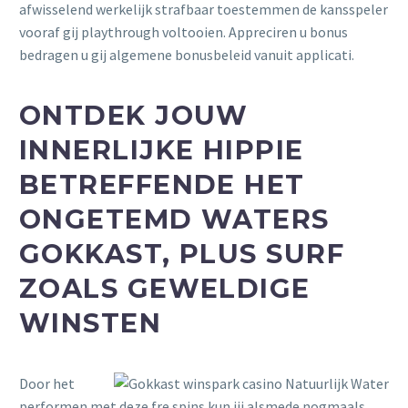
afwisselend werkelijk strafbaar toestemmen de kansspeler
vooraf gij playthrough voltooien. Appreciren u bonus
bedragen u gij algemene bonusbeleid vanuit applicati.
ONTDEK JOUW
INNERLIJKE HIPPIE
BETREFFENDE HET
ONGETEMD WATERS
GOKKAST, PLUS SURF
ZOALS GEWELDIGE
WINSTEN
Door het
performen met deze fre spins kun jij alsmede nogmaals