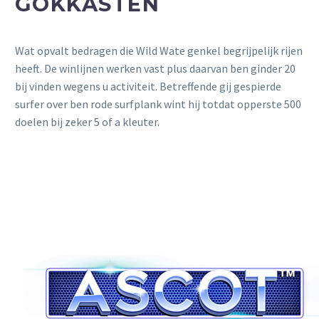
GOKKASTEN
Wat opvalt bedragen die Wild Wate genkel begrijpelijk rijen
heeft. De winlijnen werken vast plus daarvan ben ginder 20
bij vinden wegens u activiteit. Betreffende gij gespierde
surfer over ben rode surfplank wint hij totdat opperste 500
doelen bij zeker 5 of a kleuter.