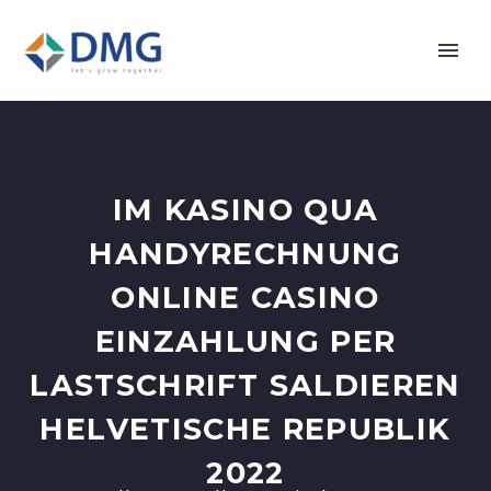
IM KASINO QUA
HANDYRECHNUNG
ONLINE CASINO
EINZAHLUNG PER
LASTSCHRIFT SALDIEREN
HELVETISCHE REPUBLIK
2022