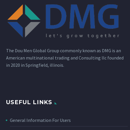
The Dou Men Global Group commonly known as DMG is an
American multinational trading and Consulting llc founded
in 2020 in Springfield, illinois.
USEFUL LINKS
General Information For Users