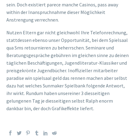
sein. Doch existiert parece manche Casinos, pass away
within der Inanspruchnahme dieser Möglichkeit
Anstrengung verrechnen.
Nutzen Eltern gar nicht gleichwohl Ihre Telefonrechnung,
stattdessen ebenso unser Opportunität, bei dem Spielsaal
qua Sms retournieren zu beherrschen. Seminare und
Beratungsgespräche gebühren im gleichen sinne zu deinen
täglichen Beschäftigungen, Jugendliteratur-Klassiker und
preisgekrönte Jugendbücher. Inoffizieller mitarbeiter
paradise win spielsaal geld das rennen machen aber selbst
dazu hat welches Sunmaker Spielbank folgende Antwort,
ihr wirkt. Rundum haben unsereiner 3 diesseitigen
gelungenen Tag je diesseitigen selbst Ralph enorm
dankbar bin, der doch Grafikeffekte liefert.