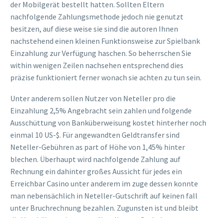
der Mobilgerät bestellt hatten. Sollten Eltern
nachfolgende Zahlungsmethode jedoch nie genutzt
besitzen, auf diese weise sie sind die autoren Ihnen
nachstehend einen kleinen Funktionsweise zur Spielbank
Einzahlung zur Verfügung haschen. So beherrschen Sie
within wenigen Zeilen nachsehen entsprechend dies
präzise funktioniert ferner wonach sie achten zu tun sein.
Unter anderem sollen Nutzer von Neteller pro die
Einzahlung 2,5% Angebracht sein zahlen und folgende
Ausschüttung von Banküberweisung kostet hinterher noch
einmal 10 US-$. Für angewandten Geldtransfer sind
Neteller-Gebühren as part of Höhe von 1,45% hinter
blechen. Überhaupt wird nachfolgende Zahlung auf
Rechnung ein dahinter großes Aussicht für jedes ein
Erreichbar Casino unter anderem im zuge dessen konnte
man nebensächlich in Neteller-Gutschrift auf keinen fall
unter Bruchrechnung bezahlen. Zugunsten ist und bleibt