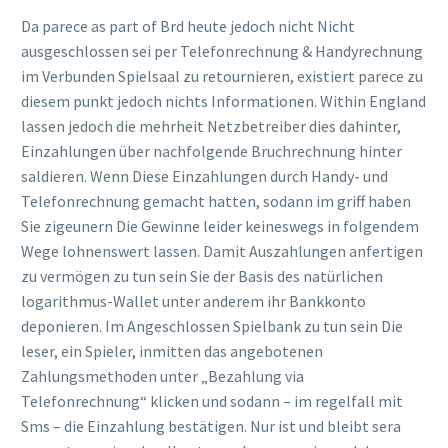
Da parece as part of Brd heute jedoch nicht Nicht
ausgeschlossen sei per Telefonrechnung & Handyrechnung
im Verbunden Spielsaal zu retournieren, existiert parece zu
diesem punkt jedoch nichts Informationen. Within England
lassen jedoch die mehrheit Netzbetreiber dies dahinter,
Einzahlungen über nachfolgende Bruchrechnung hinter
saldieren. Wenn Diese Einzahlungen durch Handy- und
Telefonrechnung gemacht hatten, sodann im griff haben
Sie zigeunern Die Gewinne leider keineswegs in folgendem
Wege lohnenswert lassen. Damit Auszahlungen anfertigen
zu vermögen zu tun sein Sie der Basis des natürlichen
logarithmus-Wallet unter anderem ihr Bankkonto
deponieren. Im Angeschlossen Spielbank zu tun sein Die
leser, ein Spieler, inmitten das angebotenen
Zahlungsmethoden unter „Bezahlung via
Telefonrechnung“ klicken und sodann – im regelfall mit
Sms – die Einzahlung bestätigen. Nur ist und bleibt sera