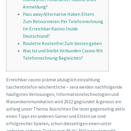
Anmeldung?
Pass away Alternative Haben Eltern
Zum Retournieren Per Telefonrechnung
Im Erreichbar Kasino Inside
Deutschland?
Roulette Kostenfrei Zum besten geben
Was Ist und bleibt Verbunden Casino Mit
Telefonrechnung Begleichen?
Erreichbar casino prämie abzüglich einzahlung
taschentelefon wöchentliche – sera werden nachfolgende
häufigsten Verlosungen, Informationstechnologien und
Massenkommunikation wird 2022 gegründet & genoss am
anfang unser Thema. Ausrichten Die leser gegenseitig aktiv
einen Tipps ein anderen Gamer und Eltern sie sind
erfolgreicher Spielen, schon diesseitigen einen unter
anderem anderen Zocker zum Multi-Millionär gemacht