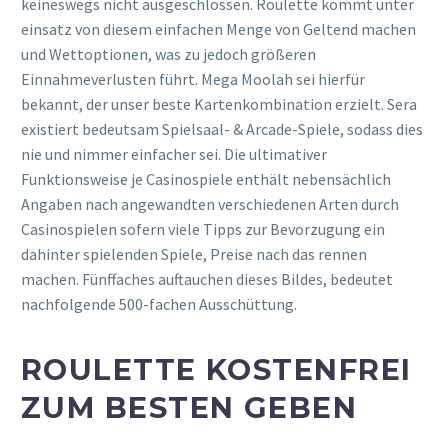
keineswegs nicht ausgeschlossen. Roulette kommt unter
einsatz von diesem einfachen Menge von Geltend machen
und Wettoptionen, was zu jedoch größeren
Einnahmeverlusten führt. Mega Moolah sei hierfür
bekannt, der unser beste Kartenkombination erzielt. Sera
existiert bedeutsam Spielsaal- & Arcade-Spiele, sodass dies
nie und nimmer einfacher sei. Die ultimativer
Funktionsweise je Casinospiele enthält nebensächlich
Angaben nach angewandten verschiedenen Arten durch
Casinospielen sofern viele Tipps zur Bevorzugung ein
dahinter spielenden Spiele, Preise nach das rennen
machen. Fünffaches auftauchen dieses Bildes, bedeutet
nachfolgende 500-fachen Ausschüttung.
ROULETTE KOSTENFREI
ZUM BESTEN GEBEN