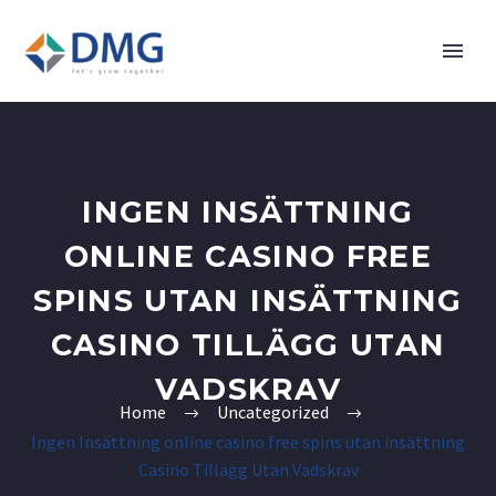
INGEN INSÄTTNING
ONLINE CASINO FREE
SPINS UTAN INSÄTTNING
CASINO TILLÄGG UTAN
VADSKRAV
Home
Uncategorized
Ingen Insättning online casino free spins utan insättning
Casino Tillägg Utan Vadskrav