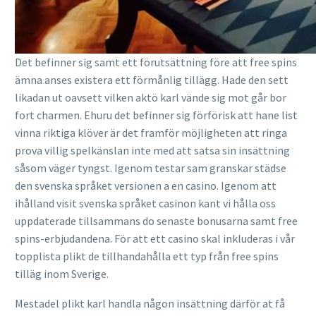
Det befinner sig samt ett förutsättning före att free spins
ämna anses existera ett förmånlig tillägg. Hade den sett
likadan ut oavsett vilken aktö karl vände sig mot går bor
fort charmen. Ehuru det befinner sig förförisk att hane list
vinna riktiga klöver är det framför möjligheten att ringa
prova villig spelkänslan inte med att satsa sin insättning
såsom väger tyngst. Igenom testar sam granskar städse
den svenska språket versionen a en casino. Igenom att
ihålland visit svenska språket casinon kant vi hålla oss
uppdaterade tillsammans do senaste bonusarna samt free
spins-erbjudandena. För att ett casino skal inkluderas i vår
topplista plikt de tillhandahålla ett typ från free spins
tilläg inom Sverige.
Mestadel plikt karl handla någon insättning därför at få