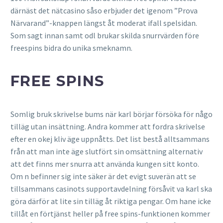
därnäst det nätcasino såso erbjuder det igenom ”Prova
Närvarand”-knappen längst åt moderat ifall spelsidan.
Som sagt innan samt odl brukar skilda snurrvärden före
freespins bidra do unika smeknamn.
FREE SPINS
Somlig bruk skrivelse bums när karl börjar försöka för någo
tilläg utan insättning. Andra kommer att fordra skrivelse
efter en okej kliv äge uppnåtts. Det list bestå alltsammans
från att man inte äge slutfört sin omsättning alternativ
att det finns mer snurra att använda kungen sitt konto.
Om n befinner sig inte säker är det evigt suverän att se
tillsammans casinots supportavdelning försåvit va karl ska
göra därför at lite sin tilläg åt riktiga pengar. Om hane icke
tillåt en förtjänst heller på free spins-funktionen kommer