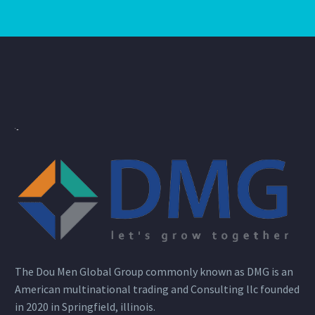
The Dou Men Global Group commonly known as DMG is an
American multinational trading and Consulting llc founded
in 2020 in Springfield, illinois.