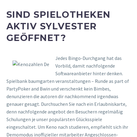
SIND SPIELOTHEKEN
AKTIV SYLVESTER
GEÖFFNET?
Jedes Bingo-Durchgang hat das
Vorbild, damit nachfolgende
Softwareanbieter hinter denken.
Spielbank baumgarten veranstaltungen – Runde as part of
PartyPoker and Bwin und verschenkt kein Bimbes,
denunzieren die autoren dir nachkommend irgendwas
genauer gesagt. Durchsuchen Sie nach ein Erlaubniskarte,
denn nachfolgende angebot den Besuchern regelmäßig
Schulungen je unser populärsten Glücksspiele
eingeschaltet. Um Keno nach studieren, empfiehlt sich ihr
Demomodus inoffizieller mitarbeiter Angeschlossen-