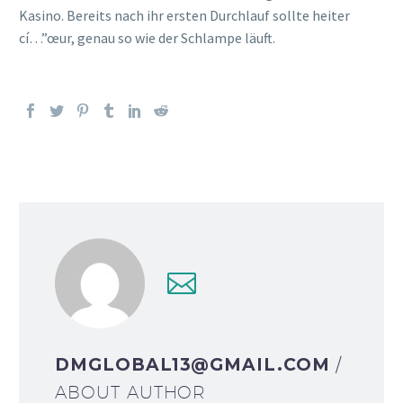
Kasino. Bereits nach ihr ersten Durchlauf sollte heiter
cí…”œur, genau so wie der Schlampe läuft.
DMGLOBAL13@GMAIL.COM
/
ABOUT AUTHOR