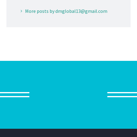
More posts by dmglobal13@gmail.com