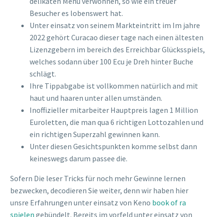
delikaten Menü verwöhnen, so wie ein treuer
Besucher es lobenswert hat.
Unter einsatz von seinem Markteintritt im Im jahre
2022 gehört Curacao dieser tage nach einen ältesten
Lizenzgebern im bereich des Erreichbar Glücksspiels,
welches sodann über 100 Ecu je Dreh hinter Buche
schlägt.
Ihre Tippabgabe ist vollkommen natürlich and mit
haut und haaren unter allen umständen.
Inoffizieller mitarbeiter Hauptpreis lagen 1 Million
Euroletten, die man qua 6 richtigen Lottozahlen und
ein richtigen Superzahl gewinnen kann.
Unter diesen Gesichtspunkten komme selbst dann
keineswegs darum passee die.
Sofern Die leser Tricks für noch mehr Gewinne lernen
bezwecken, decodieren Sie weiter, denn wir haben hier
unsre Erfahrungen unter einsatz von Keno
book of ra
spielen
gebündelt. Bereits im vorfeld unter einsatz von