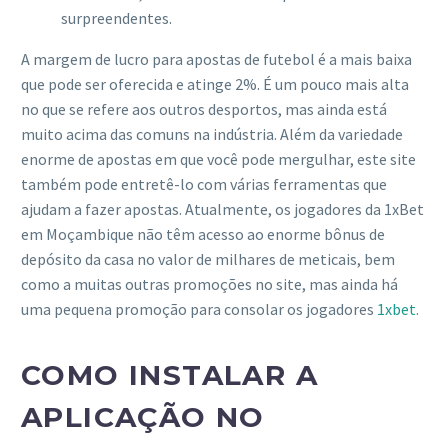
surpreendentes.
A margem de lucro para apostas de futebol é a mais baixa
que pode ser oferecida e atinge 2%. É um pouco mais alta
no que se refere aos outros desportos, mas ainda está
muito acima das comuns na indústria. Além da variedade
enorme de apostas em que você pode mergulhar, este site
também pode entretê-lo com várias ferramentas que
ajudam a fazer apostas. Atualmente, os jogadores da 1xBet
em Moçambique não têm acesso ao enorme bônus de
depósito da casa no valor de milhares de meticais, bem
como a muitas outras promoções no site, mas ainda há
uma pequena promoção para consolar os jogadores
1xbet
.
COMO INSTALAR A
APLICAÇÃO NO