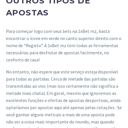
OUTROS TIPOS DE
APOSTAS
Para começar logo com seus bets na 1xBet mz, basta
encontrar o ícone em verde no canto superior direito com o
nome de “Registo”. A 1xBet mz tem todas as ferramentas
necessárias para desfrutar de apostas facilmente, no
conforto de casa!
No entanto, não espere que este serviço esteja disponível
para todas as partidas. Cerca de metade das partidas são
transmitidas ao vivo (mas isso certamente não significa a
metade mais chata). Em geral, mesmo que ignoremos as
excelentes funções e ofertas de apostas desportivas, ainda
optaríamos por apostar aqui até apenas pelas cotações . Se
você ganhar alguns meticais a mais de uma aposta pode
não ser a coisa mais importante do mundo, mas quando