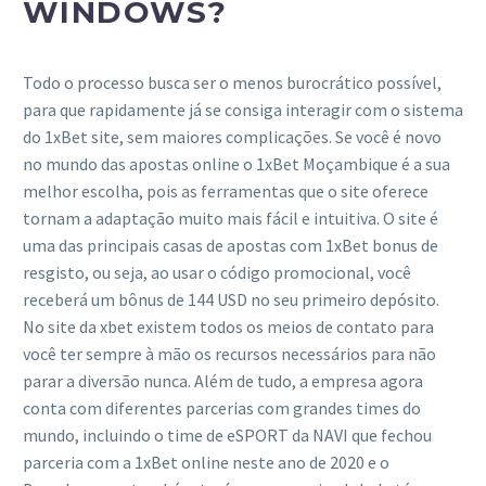
WINDOWS?
Todo o processo busca ser o menos burocrático possível,
para que rapidamente já se consiga interagir com o sistema
do 1xBet site, sem maiores complicações. Se você é novo
no mundo das apostas online o 1xBet Moçambique é a sua
melhor escolha, pois as ferramentas que o site oferece
tornam a adaptação muito mais fácil e intuitiva. O site é
uma das principais casas de apostas com 1xBet bonus de
resgisto, ou seja, ao usar o código promocional, você
receberá um bônus de 144 USD no seu primeiro depósito.
No site da xbet existem todos os meios de contato para
você ter sempre à mão os recursos necessários para não
parar a diversão nunca. Além de tudo, a empresa agora
conta com diferentes parcerias com grandes times do
mundo, incluindo o time de eSPORT da NAVI que fechou
parceria com a 1xBet online neste ano de 2020 e o