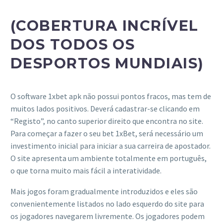
(COBERTURA INCRÍVEL
DOS TODOS OS
DESPORTOS MUNDIAIS)
O software 1xbet apk não possui pontos fracos, mas tem de
muitos lados positivos. Deverá cadastrar-se clicando em
“Registo”, no canto superior direito que encontra no site.
Para começar a fazer o seu bet 1xBet, será necessário um
investimento inicial para iniciar a sua carreira de apostador.
O site apresenta um ambiente totalmente em português,
o que torna muito mais fácil a interatividade.
Mais jogos foram gradualmente introduzidos e eles são
convenientemente listados no lado esquerdo do site para
os jogadores navegarem livremente. Os jogadores podem