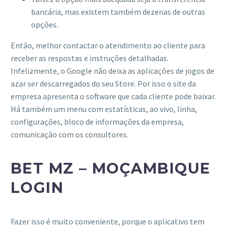
bancária, mas existem também dezenas de outras
opções.
Então, melhor contactar o atendimento ao cliente para
receber as respostas e instruções detalhadas.
Infelizmente, o Google não deixa as aplicações de jogos de
azar ser descarregados do seu Store. Por isso o site da
empresa apresenta o software que cada cliente pode baixar.
Há também um menu com estatísticas, ao vivo, linha,
configurações, bloco de informações da empresa,
comunicação com os consultores.
BET MZ – MOÇAMBIQUE
LOGIN
Fazer isso é muito conveniente, porque o aplicativo tem