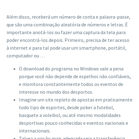
Além disso, receberá um número de conta e palavra-passe,
que são uma combinação aleatória de números e letras. É
importante anotá-los ou fazer uma captura da tela para
poder encontrá-los depois. Primeiro, precisa de ter acesso
à internet e para tal pode usar um smartphone, portátil,
computador ou …
O download do programa no Windows vale a pena
porque você não depende de espelhos não confiáveis,
e monitora constantemente todos os eventos de
interesse no mundo dos desportos.
Imagine um site repleto de apostas em praticamente
todo tipo de esportes, desde poker a futebol,
basquete a voleibol, ou até mesmo modalidades
desportivas pouco conhecidas e eventos nacionais e
internacionais.
Talvez a opção mais adequada seja a transferência