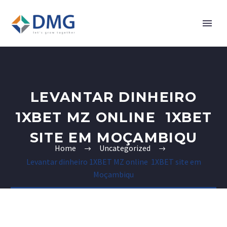
LEVANTAR DINHEIRO
1XBET MZ ONLINE ️ 1XBET
SITE EM MOÇAMBIQU
Home
Uncategorized
Levantar dinheiro 1XBET MZ online ️ 1XBET site em
Moçambiqu