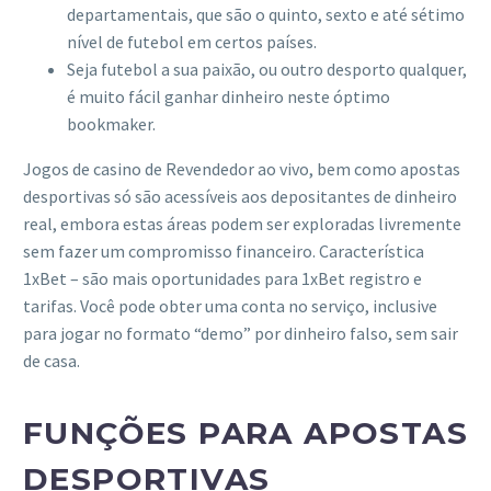
departamentais, que são o quinto, sexto e até sétimo
nível de futebol em certos países.
Seja futebol a sua paixão, ou outro desporto qualquer,
é muito fácil ganhar dinheiro neste óptimo
bookmaker.
Jogos de casino de Revendedor ao vivo, bem como apostas
desportivas só são acessíveis aos depositantes de dinheiro
real, embora estas áreas podem ser exploradas livremente
sem fazer um compromisso financeiro. Característica
1xBet – são mais oportunidades para 1xBet registro e
tarifas. Você pode obter uma conta no serviço, inclusive
para jogar no formato “demo” por dinheiro falso, sem sair
de casa.
FUNÇÕES PARA APOSTAS
DESPORTIVAS