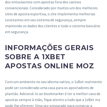
dos entusiasmos com apostas fora dos casinos
convencionais. Considerado por muitos um dos melhores
sites de aposta esportiva, o site implementa melhorias
constantes em seu sistema de segurança, sempre
mantendo os dados dos clientes e todo o sistema bancário
em segurança.
INFORMAÇÕES GERAIS
SOBRE A 1XBET
APOSTAS ONLINE MOZ
Com um ambiente no seu idioma nativo, o 1xBet realmente
pode ser considerado uma casa para os apostadores de
plantão. Adicioná-lo ao bookmarker é ter a melhor casa de
apostas sempre à mão, fique atento a tudo que a 1xBet mz
pode lhe oferecer. Uma vez preparado para começar a