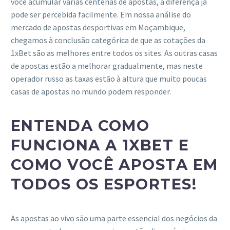
você acumular várias centenas de apostas, a diferença já
pode ser percebida facilmente. Em nossa análise do
mercado de apostas desportivas em Moçambique,
chegamos à conclusão categórica de que as cotações da
1xBet são as melhores entre todos os sites. As outras casas
de apostas estão a melhorar gradualmente, mas neste
operador russo as taxas estão à altura que muito poucas
casas de apostas no mundo podem responder.
ENTENDA COMO
FUNCIONA A 1XBET E
COMO VOCÊ APOSTA EM
TODOS OS ESPORTES!
As apostas ao vivo são uma parte essencial dos negócios da