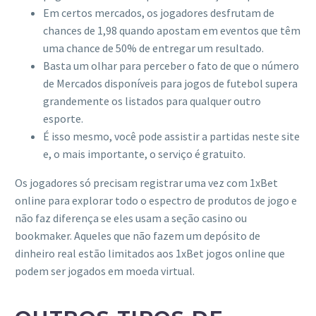
Em certos mercados, os jogadores desfrutam de
chances de 1,98 quando apostam em eventos que têm
uma chance de 50% de entregar um resultado.
Basta um olhar para perceber o fato de que o número
de Mercados disponíveis para jogos de futebol supera
grandemente os listados para qualquer outro
esporte.
É isso mesmo, você pode assistir a partidas neste site
e, o mais importante, o serviço é gratuito.
Os jogadores só precisam registrar uma vez com 1xBet
online para explorar todo o espectro de produtos de jogo e
não faz diferença se eles usam a seção casino ou
bookmaker. Aqueles que não fazem um depósito de
dinheiro real estão limitados aos 1xBet jogos online que
podem ser jogados em moeda virtual.