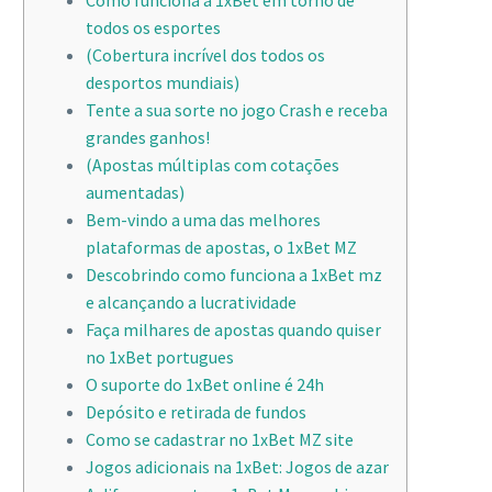
Como funciona a 1xBet em torno de
todos os esportes
(Cobertura incrível dos todos os
desportos mundiais)
Tente a sua sorte no jogo Crash e receba
grandes ganhos!
(Apostas múltiplas com cotações
aumentadas)
Bem-vindo a uma das melhores
plataformas de apostas, o 1xBet MZ
Descobrindo como funciona a 1xBet mz
e alcançando a lucratividade
Faça milhares de apostas quando quiser
no 1xBet portugues
O suporte do 1xBet online é 24h
Depósito e retirada de fundos
Como se cadastrar no 1xBet MZ site
Jogos adicionais na 1xBet: Jogos de azar