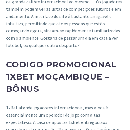
de grande calibre internacional ao mesmo … Os jogadores
também podem ver as listas de competições futuros e em
andamento. A interface do site é bastante amigável e
intuitiva, permitindo que até as pessoas que estão
começando agora, sintam-se rapidamente familiarizadas
com o ambiente. Gostaria de passar um dia em casa a ver
futebol, ou qualquer outro desporto?
CODIGO PROMOCIONAL
1XBET MOÇAMBIQUE –
BÔNUS
1xBet atende jogadores internacionais, mas ainda é
essencialmente um operador de jogo com altas
expectativas. A casa de apostas 1xBet entregou aos
vencedores da promoção “Primavera da Sorte” prémios e