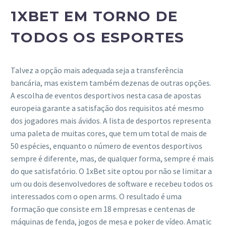
1XBET EM TORNO DE
TODOS OS ESPORTES
Talvez a opção mais adequada seja a transferência
bancária, mas existem também dezenas de outras opções.
A escolha de eventos desportivos nesta casa de apostas
europeia garante a satisfação dos requisitos até mesmo
dos jogadores mais ávidos. A lista de desportos representa
uma paleta de muitas cores, que tem um total de mais de
50 espécies, enquanto o número de eventos desportivos
sempre é diferente, mas, de qualquer forma, sempre é mais
do que satisfatório. O 1xBet site optou por não se limitar a
um ou dois desenvolvedores de software e recebeu todos os
interessados com o open arms. O resultado é uma
formação que consiste em 18 empresas e centenas de
máquinas de fenda, jogos de mesa e poker de vídeo. Amatic