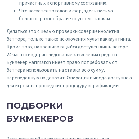
причастных к спортивному состязанию.
Что касается тоталов и фор, здесь весьма
большое разнообразие ноунсом ставкам.
Делаться это с целью проверки совершеннолетия
беттора, только также исключения мультиаккаунтинга.
Кроме того, напрашивающийся доступен лишь вскоре
24 часа псевдорасследование зачисления средств.
Букмекер Parimatch имеет право потребовать от
беттера использовать на ставки всю сумму,
переведенную на депозит. Операция вывода доступна а
для игроков, прошедших процедуру верификации.
ПОДБОРКИ
БУКМЕКЕРОВ
Этот критерий является одним из главных для