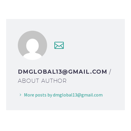
DMGLOBAL13@GMAIL.COM
/
ABOUT AUTHOR
More posts by dmglobal13@gmail.com