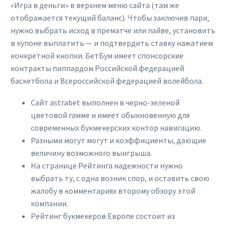
«Игра в деньги» в верхнем меню сайта (там же
отображается текущий баланс). Чтобы заключив пари,
нужно выбрать исход в прематче или лайве, установить
в купоне выплатить — и подтвердить ставку нажатием
конкретной кнопки. БетБум имеет спонсорские
контракты пиппардом Российской федерацией
баскетбола и Всероссийской федерацией волейбола.
Сайт astrabet выполнен в черно-зеленой
цветовой гамме и имеет обыкновенную для
современных букмекерских контор навигацию.
Разными могут могут и коэффициенты, дающие
величину возможного выигрыша.
На странице Рейтинга надежности нужно
выбрать ту, с одна возник спор, и оставить свою
жалобу в комментариях второму обзору этой
компании.
Рейтинг букмекеров Европе состоит из