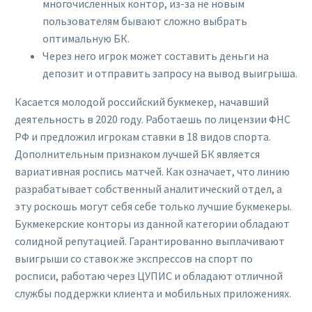
многочисленных контор, из-за не новым
пользователям бывают сложно выбрать
оптимальную БК.
Через него игрок может составить деньги на
депозит и отправить запросу на вывод выигрыша.
Касается молодой российский букмекер, начавший
деятельность в 2020 году. Работаешь по лицензии ФНС
РФ и предложил игрокам ставки в 18 видов спорта.
Дополнительным признаком лучшей БК является
вариативная роспись матчей. Как означает, что линию
разрабатывает собственный аналитический отдел, а
эту роскошь могут себя себе только лучшие букмекеры.
Букмекерские конторы из данной категории обладают
солидной репутацией. Гарантированно выплачивают
выигрыши со ставок же экспрессов на спорт по
росписи, работаю через ЦУПИС и обладают отличной
службы поддержки клиента и мобильных приложениях.