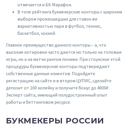
отмечается и БК Марафон.
В топе рейтинга букмекерские конторы с широким
выбором произошедших для ставок же
вариативностью пари в футбол, теннис,
баскетбол, хоккей.
Главное преимущество данного конторы – а, что
высокие котировки часто даются но только на топовые
игры, но а на матчи рангом пониже. При стоунское этой
процедуры букмекерские конторы подтверждают
собственные данные клиентов. Подойдите
регистрацию на сайте и в втором ЦУПИС, сделайте
депозит от 100 копейку и получите бонус до 4000₽.
Эксперт сайта, имеющий полудостроенный опыт
работы и беттинговом ресурсе.
БУКМЕКЕРЫ РОССИИ