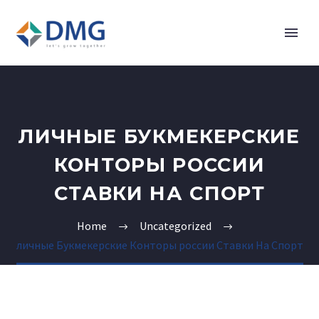
ЛИЧНЫЕ БУКМЕКЕРСКИЕ
КОНТОРЫ РОССИИ
СТАВКИ НА СПОРТ
Home
Uncategorized
личные Букмекерские Конторы россии Ставки На Спорт