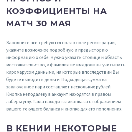
КОЭФФИЦИЕНТЫ НА
МАТЧ 30 МАЯ
Заполните все требуются поля в поле регистрации,
укажите возможное подробную и предысторию
информацию о себе. Нужно указать столице и область
местожительство, а фамилия же имя должны учитывать
киромарусом данными, на которые впоследствии Вы
будете выводить деньги. Подходящая сумма на
заключенное пари составляет нескольких рублей.
Кнопка неподалеку в аккаунт находятся в правом
лаберы углу. Там а находится иконка со отображением
вашего текущего баланса и кнопка для его пополнения.
В КЕНИИ НЕКОТОРЫЕ