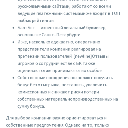
русскоязычными сайтами, работают со всеми
ведущие платежными системами же входят в ТОП
любых рейтингов.
БалтБет — известный легальный букмекер,
основан же Санкт–Петербурге.
И же, насколько адекватно, оперативно
представители компании реагировал на
претензии пользователей. [newline]Отзывы
игроков о сотрудничестве с БК также
оцениваются же принимаются во особое.
Собственные поощрения позволяют получить
бонус без отыгрыша, поставить, увеличить
комиссионных и снижают риски потери
собственных материальнопроизводственных на
сумму бонуса.
Для выбора компании важно ориентироваться и
собственные предпочтения. Однако на то, только