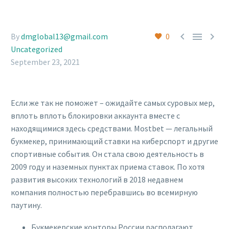



By
dmglobal13@gmail.com
0
Uncategorized
September 23, 2021
Если же так не поможет – ожидайте самых суровых мер,
вплоть вплоть блокировки аккаунта вместе с
находящимися здесь средствами. Mostbet — легальный
букмекер, принимающий ставки на киберспорт и другие
спортивные события. Он стала свою деятельность в
2009 году и наземных пунктах приема ставок. По хотя
развития высоких технологий в 2018 недавнем
компания полностью перебравшись во всемирную
паутину.
Букмекерские конторы России располагают