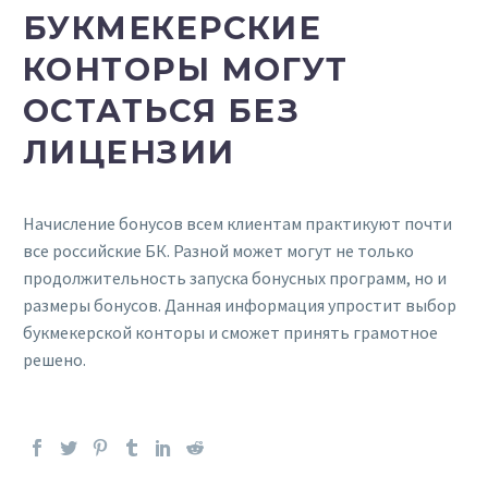
БУКМЕКЕРСКИЕ
КОНТОРЫ МОГУТ
ОСТАТЬСЯ БЕЗ
ЛИЦЕНЗИИ
Начисление бонусов всем клиентам практикуют почти
все российские БК. Разной может могут не только
продолжительность запуска бонусных программ, но и
размеры бонусов. Данная информация упростит выбор
букмекерской конторы и сможет принять грамотное
решено.