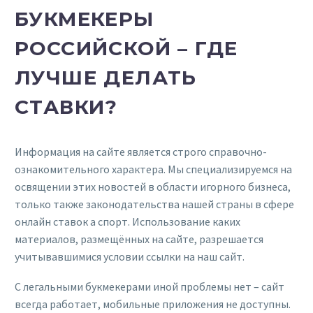
БУКМЕКЕРЫ
РОССИЙСКОЙ – ГДЕ
ЛУЧШЕ ДЕЛАТЬ
СТАВКИ?
Информация на сайте является строго справочно-
ознакомительного характера. Мы специализируемся на
освящении этих новостей в области игорного бизнеса,
только также законодательства нашей страны в сфере
онлайн ставок а спорт. Использование каких
материалов, размещённых на сайте, разрешается
учитывавшимися условии ссылки на наш сайт.
С легальными букмекерами иной проблемы нет – сайт
всегда работает, мобильные приложения не доступны.