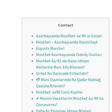
Content
Azərbaycanda Mostbet-az 90-ın Icmalı
Mostbet – Azərbaycanda Rəsmi Sayt
Esports Mərcləri
Mostbet Azərbaycanda Ödəni̇ş Üsulları
Mostbet Az-91-də Hansı Idman
Növlərinə Mərc Edə Bilərəm?
Şirkət Nə Dərəcədə Etibarlıdır?
💳 Mərc Oyunlarında Nə Qədər Məbləğ
Qazana Bilərəm?
Mostbet-az90 Canlı Kazi̇no
✔ Mənim Vəsaitlərim Mostbet Az-90 Ilə
Qorunurmu?
Daha Az Populyar Idman Növləri