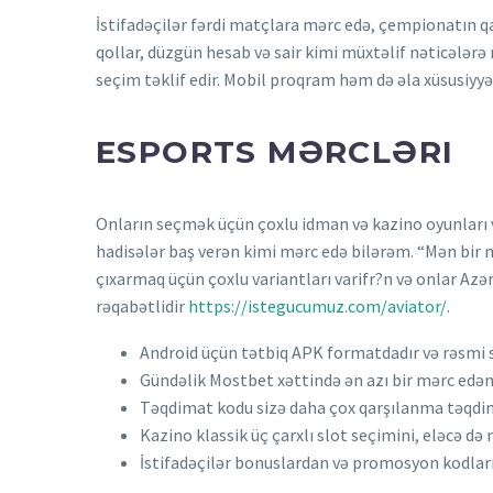
İstifadəçilər fərdi matçlara mərc edə, çempionatın q
qollar, düzgün hesab və sair kimi müxtəlif nəticələrə
seçim təklif edir. Mobil proqram həm də əla xüsusiyyə
ESPORTS MƏRCLƏRI
Onların seçmək üçün çoxlu idman və kazino oyunları va
hadisələr baş verən kimi mərc edə bilərəm. “Mən bir m
çıxarmaq üçün çoxlu variantları varifr?n və onlar Azər
rəqabətlidir
https://istegucumuz.com/aviator/
.
Android üçün tətbiq APK formatdadır və rəsmi sa
Gündəlik Mostbet xəttində ən azı bir mərc edən d
Təqdimat kodu sizə daha çox qarşılanma təqdi
Kazino klassik üç çarxlı slot seçimini, eləcə də 
İstifadəçilər bonuslardan və promosyon kodlar