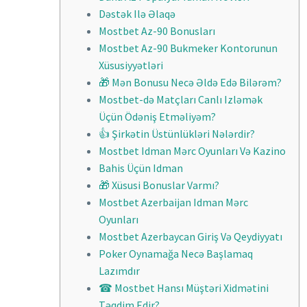
Dəstək Ilə Əlaqə
Mostbet Az-90 Bonusları
Mostbet Az-90 Bukmeker Kontorunun
Xüsusiyyətləri
🎁 Mən Bonusu Necə Əldə Edə Bilərəm?
Mostbet-də Matçları Canlı Izləmək
Üçün Ödəniş Etməliyəm?
👍 Şirkətin Üstünlükləri Nələrdir?
Mostbet Idman Mərc Oyunları Və Kazino
Bahis Üçün Idman
🎁 Xüsusi Bonuslar Varmı?
Mostbet Azerbaijan Idman Mərc
Oyunları
Mostbet Azerbaycan Giriş Və Qeydiyyatı
Poker Oynamağa Necə Başlamaq
Lazımdır
☎ Mostbet Hansı Müştəri Xidmətini
Təqdim Edir?