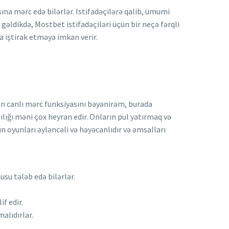
na mərc edə bilərlər. Istifadəçilərə qalib, ümumi
əldikdə, Mostbet istifadəçiləri üçün bir neçə fərqli
a iştirak etməyə imkan verir.
rın canlı mərc funksiyasını bəyənirəm, burada
lığı məni çox heyran edir. Onların pul yatırmaq və
ın oyunları əyləncəli və həyəcanlıdır və əmsalları
su tələb edə bilərlər.
f edir.
alıdırlar.