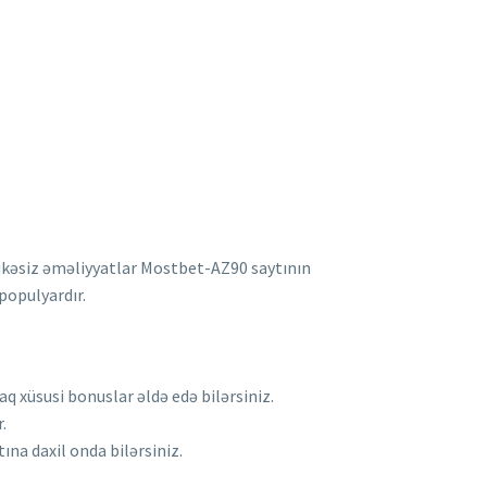
lükəsiz əməliyyatlar Mostbet-AZ90 saytının
populyardır.
aq xüsusi bonuslar əldə edə bilərsiniz.
.
na daxil onda bilərsiniz.