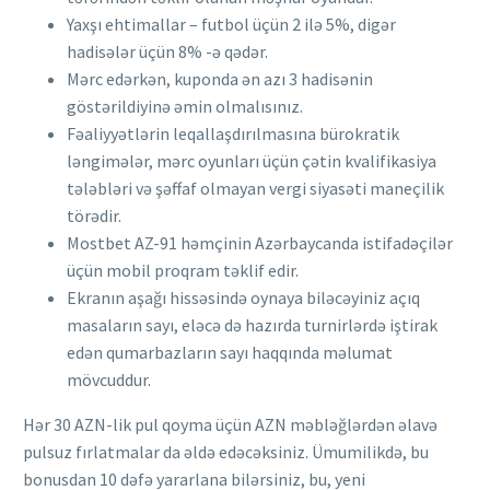
Yaxşı ehtimallar – futbol üçün 2 ilə 5%, digər
hadisələr üçün 8% -ə qədər.
Mərc edərkən, kuponda ən azı 3 hadisənin
göstərildiyinə əmin olmalısınız.
Fəaliyyətlərin leqallaşdırılmasına bürokratik
ləngimələr, mərc oyunları üçün çətin kvalifikasiya
tələbləri və şəffaf olmayan vergi siyasəti maneçilik
törədir.
Mostbet AZ-91 həmçinin Azərbaycanda istifadəçilər
üçün mobil proqram təklif edir.
Ekranın aşağı hissəsində oynaya biləcəyiniz açıq
masaların sayı, eləcə də hazırda turnirlərdə iştirak
edən qumarbazların sayı haqqında məlumat
mövcuddur.
Hər 30 AZN-lik pul qoyma üçün AZN məbləğlərdən əlavə
pulsuz fırlatmalar da əldə edəcəksiniz. Ümumilikdə, bu
bonusdan 10 dəfə yararlana bilərsiniz, bu, yeni