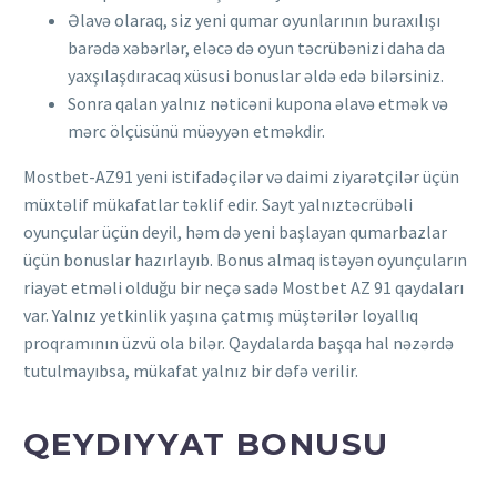
Əlavə olaraq, siz yeni qumar oyunlarının buraxılışı
barədə xəbərlər, eləcə də oyun təcrübənizi daha da
yaxşılaşdıracaq xüsusi bonuslar əldə edə bilərsiniz.
Sonra qalan yalnız nəticəni kupona əlavə etmək və
mərc ölçüsünü müəyyən etməkdir.
Mostbet-AZ91 yeni istifadəçilər və daimi ziyarətçilər üçün
müxtəlif mükafatlar təklif edir. Sayt yalnıztəcrübəli
oyunçular üçün deyil, həm də yeni başlayan qumarbazlar
üçün bonuslar hazırlayıb. Bonus almaq istəyən oyunçuların
riayət etməli olduğu bir neçə sadə Mostbet AZ 91 qaydaları
var. Yalnız yetkinlik yaşına çatmış müştərilər loyallıq
proqramının üzvü ola bilər. Qaydalarda başqa hal nəzərdə
tutulmayıbsa, mükafat yalnız bir dəfə verilir.
QEYDIYYAT BONUSU