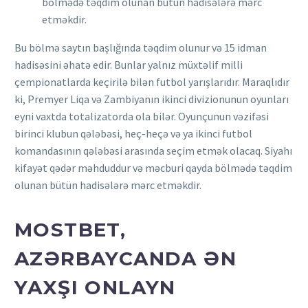
bölmədə təqdim olunan bütün hadisələrə mərc
etməkdir.
Bu bölmə saytın başlığında təqdim olunur və 15 idman
hadisəsini əhatə edir. Bunlar yalnız müxtəlif milli
çempionatlarda keçirilə bilən futbol yarışlarıdır. Maraqlıdır
ki, Premyer Liqa və Zambiyanın ikinci divizionunun oyunları
eyni vaxtda totalizatorda ola bilər. Oyunçunun vəzifəsi
birinci klubun qələbəsi, heç-heçə və ya ikinci futbol
komandasının qələbəsi arasında seçim etmək olacaq. Siyahı
kifayət qədər məhduddur və məcburi qayda bölmədə təqdim
olunan bütün hadisələrə mərc etməkdir.
MOSTBET,
AZƏRBAYCANDA ƏN
YAXŞI ONLAYN