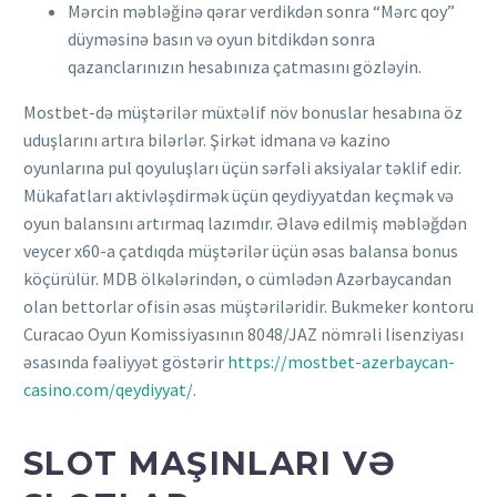
Mərcin məbləğinə qərar verdikdən sonra “Mərc qoy”
düyməsinə basın və oyun bitdikdən sonra
qazanclarınızın hesabınıza çatmasını gözləyin.
Mostbet-də müştərilər müxtəlif növ bonuslar hesabına öz
uduşlarını artıra bilərlər. Şirkət idmana və kazino
oyunlarına pul qoyuluşları üçün sərfəli aksiyalar təklif edir.
Mükafatları aktivləşdirmək üçün qeydiyyatdan keçmək və
oyun balansını artırmaq lazımdır. Əlavə edilmiş məbləğdən
veycer x60-a çatdıqda müştərilər üçün əsas balansa bonus
köçürülür. MDB ölkələrindən, o cümlədən Azərbaycandan
olan bettorlar ofisin əsas müştəriləridir. Bukmeker kontoru
Curacao Oyun Komissiyasının 8048/JAZ nömrəli lisenziyası
əsasında fəaliyyət göstərir
https://mostbet-azerbaycan-
casino.com/qeydiyyat/
.
SLOT MAŞINLARI VƏ