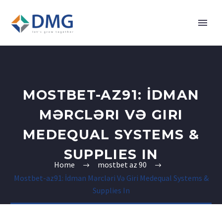
MOSTBET-AZ91: İDMAN
MƏRCLƏRI VƏ GIRI
MEDEQUAL SYSTEMS &
SUPPLIES IN
Home
mostbet az 90
Mostbet-az91: İdman Mərcləri Və Giri Medequal Systems &
Supplies In