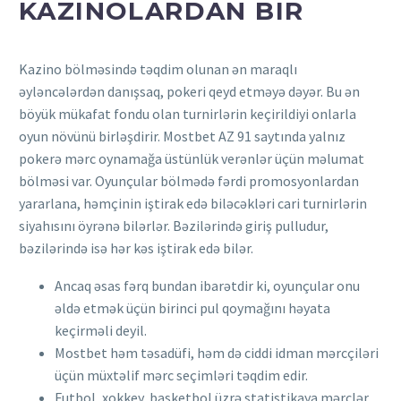
KAZINOLARDAN BIR
Kazino bölməsində təqdim olunan ən maraqlı
əyləncələrdən danışsaq, pokeri qeyd etməyə dəyər. Bu ən
böyük mükafat fondu olan turnirlərin keçirildiyi onlarla
oyun növünü birləşdirir. Mostbet AZ 91 saytında yalnız
pokerə mərc oynamağa üstünlük verənlər üçün məlumat
bölməsi var. Oyunçular bölmədə fərdi promosyonlardan
yararlana, həmçinin iştirak edə biləcəkləri cari turnirlərin
siyahısını öyrənə bilərlər. Bəzilərində giriş pulludur,
bəzilərində isə hər kəs iştirak edə bilər.
Ancaq əsas fərq bundan ibarətdir ki, oyunçular onu
əldə etmək üçün birinci pul qoymağını həyata
keçirməli deyil.
Mostbet həm təsadüfi, həm də ciddi idman mərcçiləri
üçün müxtəlif mərc seçimləri təqdim edir.
Futbol, ​​xokkey, basketbol üzrə statistikaya mərclər