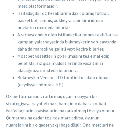
mərc platformasıdır.
İstifadəçilər öz hesablarına daxil olaraq futbol,
basketbol, tennis, xokkey və sair kimi idman
növlərinə mərc edə bilərlər.
Azərbaycandan olan istifadəçilər bonus təklifləri və
kampaniyalar sayəsində bukmeykerin veb-saytında
daha da maraqlı və gəlirli vaxt keçirə bilərlər.
Mostbet vəsaitlərin çıxarılmasını tez emal edir,
beləliklə, siz qısa müddət ərzində vəsaitinizi
alacağınıza ümid edə bilərsiniz.
Bukmeyker Venson LTD tərəfindən idarə olunur
(qeydiyyat nömrəsi HE ).
Öz performansınızı artırmaq üçün müəyyən bir
strategiyaya riayət etmək, həmçinin daha təcrübəli
istifadəçilərin tövsiyələrini nəzərə almaq tövsiyə olunur.
Qumarbaz nə qədər tez-tez mərc edirsə, oyunun
nüanslarını bir o qədər yaxşı başa düşür. Ona mərcləri nə