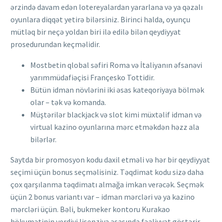
ərzində davam edən lotereyalardan yararlana və ya qəzalı
oyunlara diqqət yetirə bilərsiniz. Birinci halda, oyunçu
mütləq bir neçə yoldan biri ilə edilə bilən qeydiyyat
prosedurundan keçməlidir.
Mostbetin qlobal səfiri Roma və İtaliyanın əfsanəvi
yarımmüdafiəçisi Françesko Tottidir.
Bütün idman növlərini iki əsas kateqoriyaya bölmək
olar – tək və komanda.
Müştərilər blackjack və slot kimi müxtəlif idman və
virtual kazino oyunlarına mərc etməkdən həzz ala
bilərlər.
Saytda bir promosyon kodu daxil etməli və hər bir qeydiyyat
seçimi üçün bonus seçməlisiniz. Təqdimat kodu sizə daha
çox qarşılanma təqdimatı almağa imkan verəcək. Seçmək
üçün 2 bonus variantı var – idman mərcləri və ya kazino
mərcləri üçün. Bəli, bukmeker kontoru Kurakao
hökumətinin verdiyi lisenziya əsasında fəaliyyət göstərir