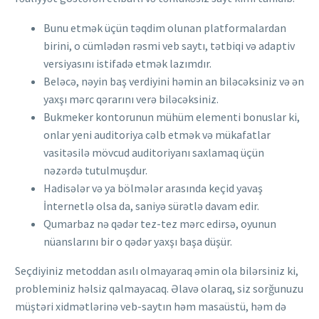
Bunu etmək üçün təqdim olunan platformalardan
birini, o cümlədən rəsmi veb saytı, tətbiqi və adaptiv
versiyasını istifadə etmək lazımdır.
Beləcə, nəyin baş verdiyini həmin an biləcəksiniz və ən
yaxşı mərc qərarını verə biləcəksiniz.
Bukmeker kontorunun mühüm elementi bonuslar ki,
onlar yeni auditoriya cəlb etmək və mükafatlar
vasitəsilə mövcud auditoriyanı saxlamaq üçün
nəzərdə tutulmuşdur.
Hadisələr və ya bölmələr arasında keçid yavaş
İnternetlə olsa da, saniyə sürətlə davam edir.
Qumarbaz nə qədər tez-tez mərc edirsə, oyunun
nüanslarını bir o qədər yaxşı başa düşür.
Seçdiyiniz metoddan asılı olmayaraq əmin ola bilərsiniz ki,
probleminiz həlsiz qalmayacaq. Əlavə olaraq, siz sorğunuzu
müştəri xidmətlərinə veb-saytın həm masaüstü, həm də