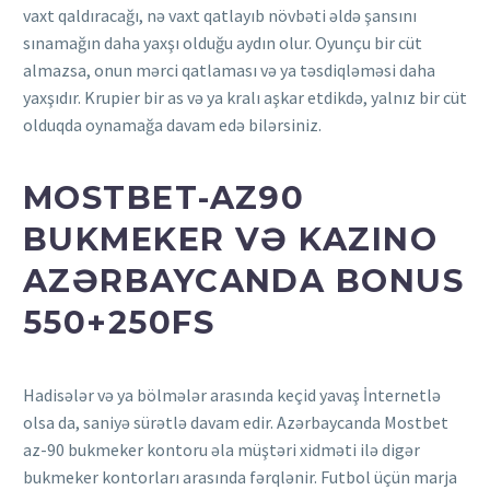
vaxt qaldıracağı, nə vaxt qatlayıb növbəti əldə şansını
sınamağın daha yaxşı olduğu aydın olur. Oyunçu bir cüt
almazsa, onun mərci qatlaması və ya təsdiqləməsi daha
yaxşıdır. Krupier bir as və ya kralı aşkar etdikdə, yalnız bir cüt
olduqda oynamağa davam edə bilərsiniz.
MOSTBET-AZ90
BUKMEKER VƏ KAZINO
AZƏRBAYCANDA BONUS
550+250FS
Hadisələr və ya bölmələr arasında keçid yavaş İnternetlə
olsa da, saniyə sürətlə davam edir. Azərbaycanda Mostbet
az-90 bukmeker kontoru əla müştəri xidməti ilə digər
bukmeker kontorları arasında fərqlənir. Futbol üçün marja