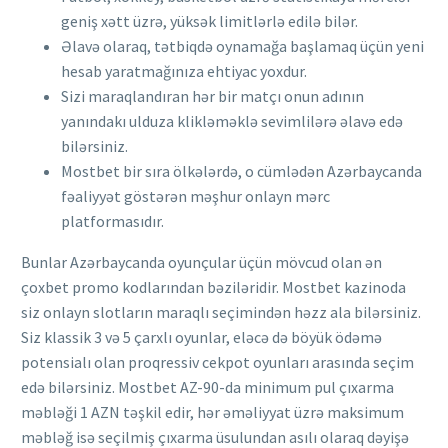
geniş xətt üzrə, yüksək limitlərlə edilə bilər.
Əlavə olaraq, tətbiqdə oynamağa başlamaq üçün yeni
hesab yaratmağınıza ehtiyac yoxdur.
Sizi maraqlandıran hər bir matçı onun adının
yanındakı ulduza klikləməklə sevimlilərə əlavə edə
bilərsiniz.
Mostbet bir sıra ölkələrdə, o cümlədən Azərbaycanda
fəaliyyət göstərən məşhur onlayn mərc
platformasıdır.
Bunlar Azərbaycanda oyunçular üçün mövcud olan ən
çoxbet promo kodlarından bəziləridir. Mostbet kazinoda
siz onlayn slotların maraqlı seçimindən həzz ala bilərsiniz.
Siz klassik 3 və 5 çarxlı oyunlar, eləcə də böyük ödəmə
potensialı olan proqressiv cekpot oyunları arasında seçim
edə bilərsiniz. Mostbet AZ-90-da minimum pul çıxarma
məbləği 1 AZN təşkil edir, hər əməliyyat üzrə maksimum
məbləğ isə seçilmiş çıxarma üsulundan asılı olaraq dəyişə