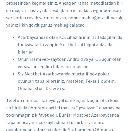
prosesindən keçməlisiniz. Ancaq ən rahat metodlardan biri
də müştəri dəstəyi ilə təsdiqləmə etməkdir. Əgər bonusun
şərtlərinə cavab vermirsinizsə, bonus məbləğiniz silinəcək,
yalnız ilkin qoyduğunuz məbləğ qalacaq.
Azərbaycandan olan iOS cihazlarının istifadəçiləri də
funksiyalarla zəngin Mostbet tətbiqini əldə edə
bilərlər.
Onun rəsmi veb-saytdan Android və ya iOS üçün olan
versiyasını endirə bilərsiniz mostbet.
Siz Mostbet Azərbaycanda müxtəlif növ poker
oyunları tapa bilərsiniz, məsələn, Texas Hold’em,
Omaha, Stud, Draw və s.
Telefon nömrəsi ilə qeydiyyatdan keçmək üçün ölkə kodu
ilə birlikdə nömrəni daxi letmək və “qeydiyyat” düyməsinə
toxunmağınız kifayət edir. Bunlar Mostbet Azərbaycanda
tapa biləcəyiniz çoxsaylı idman turnirləri və mərc
oyunlarından yalnız bəziləridir. Siz həmçinin Olimpiya