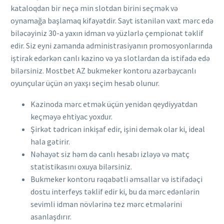
kataloqdan bir neçə min slotdan birini seçmək və
oynamağa başlamaq kifayətdir. Sayt istənilən vaxt mərc edə
biləcəyiniz 30-a yaxın idman və yüzlərlə çempionat təklif
edir. Siz eyni zamanda administrasiyanın promosyonlarında
iştirak edərkən canlı kazino və ya slotlardan da istifadə edə
bilərsiniz. Mostbet AZ bukmeker kontoru azərbaycanlı
oyunçular üçün ən yaxşı seçim hesab olunur.
Kazinoda mərc etmək üçün yenidən qeydiyyatdan
keçməyə ehtiyac yoxdur.
Şirkət tədricən inkişaf edir, işini demək olar ki, ideal
hala gətirir.
Nəhayət siz həm də canlı hesabı izləyə və matç
statistikasını oxuya bilərsiniz.
Bukmeker kontoru rəqabətli əmsallar və istifadəçi
dostu interfeys təklif edir ki, bu da mərc edənlərin
sevimli idman növlərinə tez mərc etmələrini
asanlaşdırır.