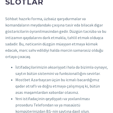
SLOTLAR
Söhbət hazırkı forma, üzbəüz qarşıdurmalar və
komandaların meydandakı çıxışına təsir edə biləcək digər
göstəricilərin öyrənilməsindən gedir. Düzgün təcrübə və bu
intizamın qaydalarını dərk etməklə, təhlil etmək olduqca
sadədir. Bu, nəticənin düzgün müəyyən etməyə kömək
edəcək, mərc səhv edildiyi halda mərcin səmərəsiz olduğu
ortaya çıxacaq.
İstifadəçilərimizin əksəriyyəti hələ də bizimlə oynayır,
saytın bütün sistemini və funksionallığını sevirlər.
Mostbet Azərbaycan üçün bu icmalı bacardığımız
qədər ətraflı və doğru etməyə çalışmışıq ki, bütün
əsas məqamlardan xəbərdar olasınız.
Yeni istifadəçinin qeydiyyatı və yoxlanılması
proseduru Telefondan və ya masaüstü
kompüterinizdən BŞ-nin saytına daxil olun.