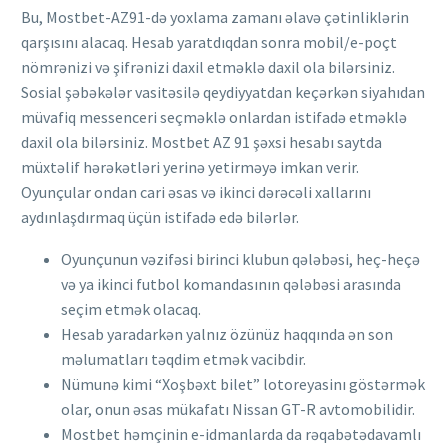
Bu, Mostbet-AZ91-də yoxlama zamanı əlavə çətinliklərin
qarşısını alacaq. Hesab yaratdıqdan sonra mobil/e-poçt
nömrənizi və şifrənizi daxil etməklə daxil ola bilərsiniz.
Sosial şəbəkələr vasitəsilə qeydiyyatdan keçərkən siyahıdan
müvafiq messenceri seçməklə onlardan istifadə etməklə
daxil ola bilərsiniz. Mostbet AZ 91 şəxsi hesabı saytda
müxtəlif hərəkətləri yerinə yetirməyə imkan verir.
Oyunçular ondan cari əsas və ikinci dərəcəli xallarını
aydınlaşdırmaq üçün istifadə edə bilərlər.
Oyunçunun vəzifəsi birinci klubun qələbəsi, heç-heçə
və ya ikinci futbol komandasının qələbəsi arasında
seçim etmək olacaq.
Hesab yaradarkən yalnız özünüz haqqında ən son
məlumatları təqdim etmək vacibdir.
Nümunə kimi “Xoşbəxt bilet” lotoreyasinı göstərmək
olar, onun əsas mükafatı Nissan GT-R avtomobilidir.
Mostbet həmçinin e-idmanlarda da rəqabətədavamlı