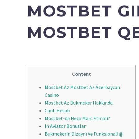
MOSTBET GI
MOSTBET QE
Content
Mostbet Az Mostbet Az Azerbaycan
Casino
Mostbet Az Bukmeker Hakkında
Canlı Hesab
Mostbet-də Necə Mərc Etməli?
In Aviator Bonuslar
Bukmekerin Dizaynı Və Funksionallığı