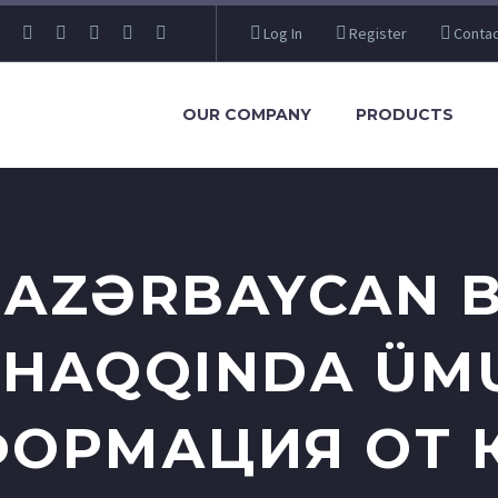
Log In
Register
Contac
OUR COMPANY
PRODUCTS
 AZƏRBAYCAN 
HAQQINDA ÜMU
ФОРМАЦИЯ ОТ