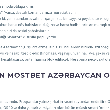
kazinoda olduğu kimi.
z” “varsa, dəstək komandamıza müraciət edin.
i, yeni raundun əvvəlində qarşınızda bir təyyarə peyda olur və uç
uhun hansı növ bahislər olduğuna və hansı hadisələrin ən maraqlı o
an biri də sosial şəbəkələrdir.
ğı “Aviator” xüsusilə populyardır.
Azerbaycan giriş icra etməlisiniz. Bu hallardan birində istifadəçi 
r və hesabı təsdiq edir. Bir cihaza, yaşayış ünvanına, IP-ə, şəxsə v
b hesablaşarsa, onlar hamısı blok ediləcək. Hesabıma necə daxil o
N MOSTBET AZƏRBAYCAN 
 lazımdır. Proqramlar yalnız şirkətin rəsmi saytından endirilir (i
ı, İOS 10 və daha yüksək versiyaları olan bütün müasir smartfonlar 