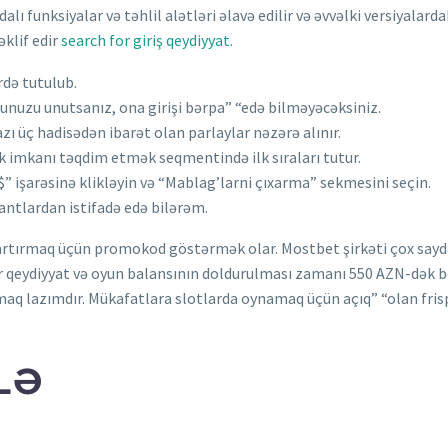
dalı funksiyalar və təhlil alətləri əlavə edilir və əvvəlki versiyala
əklif edir
search for giriş qeydiyyat
.
rdə tutulub.
lunuzu unutsanız, ona girişi bərpa” “edə bilməyəcəksiniz.
zı üç hadisədən ibarət olan parlaylar nəzərə alınır.
 imkanı təqdim etmək seqmentində ilk sıraları tutur.
$” işarəsinə klikləyin və “Mablag’larni çıxarma” sekmesini seçin.
ntlardan istifadə edə bilərəm.
artırmaq üçün promokod göstərmək olar. Mostbet şirkəti çox sayda a
anlar qeydiyyat və oyun balansının doldurulması zamanı 550 AZN-dək
q lazımdır. Mükafatlara slotlarda oynamaq üçün açıq” “olan frispi
LƏ