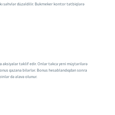
rdakı səhvlər düzəldilir. Bukmeker kontor tətbiqlərə
ksiyalar təklif edir. Onlar təkcə yeni müştərilərə
 bonus qazana bilərlər. Bonus hesablandıqdan sonra
nlər də əlavə olunur.