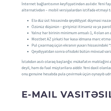
İnternet bağlantısının keyfiyyətindən asılıdır. Yeni fay
alternativdən – mobil versiyalardan istifadə etməyi t
Elə düz üst hissəsində qeyddiyyat düyməsi nəzə
Özünüz düşünün – girişinizi itirsəniz və ya paro
Yalnız hər birinin minimum əmsalı 1, 4 olan ən a
Mostbet AZ şirkəti hər kəsə idmana mərc etmək
Pul çıxarmaq üçün ekranın yuxarı hissəsindəki “
Qeydiyyatdan sonra ofisdəki bütün mövcud varia
İstəkdən asılı olaraq başlanğıc mükafatın məbləğini 
deyil, həm də fəal müştərilərə aiddir. Yeni daxil ol
onu genuine hesabda pula çevirmək üçün oynayıb udma
E-MAIL VASITƏSI