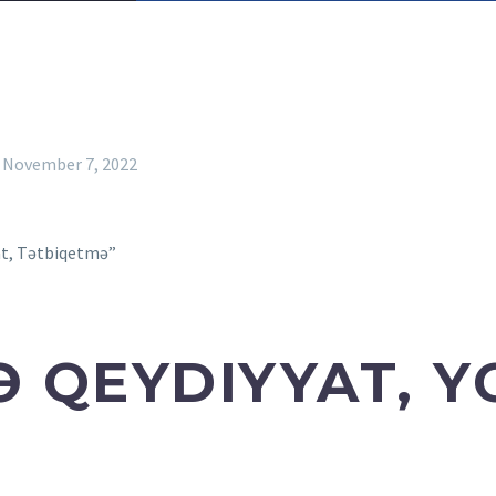
November 7, 2022
at, Tətbiqetmə”
 QEYDIYYAT, 