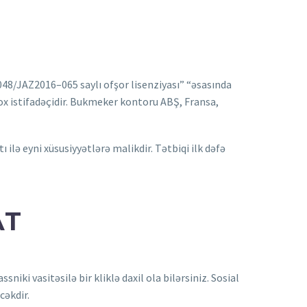
48/JAZ2016–065 saylı ofşor lisenziyası” “əsasında
ox istifadəçidir. Bukmeker kontoru ABŞ, Fransa,
lə eyni xüsusiyyətlərə malikdir. Tətbiqi ilk dəfə
AT
i vasitəsilə bir kliklə daxil ola bilərsiniz. Sosial
cəkdir.