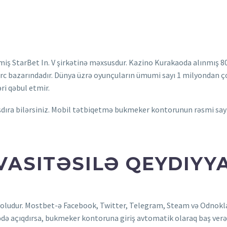
 StarBet In. V şirkətinə məxsusdur. Kazino Kurakaoda alınmış 80
mərc bazarındadır. Dünya üzrə oyunçuların ümumi sayı 1 milyondan ç
ri qəbul etmir.
ıra bilərsiniz. Mobil tətbiqetmə bukmeker kontorunun rəsmi saytı i
VASITƏSILƏ QEYDIYY
ludur. Mostbet-ə Facebook, Twitter, Telegram, Steam və Odnoklassnik
də açıqdırsa, bukmeker kontoruna giriş avtomatik olaraq baş verə