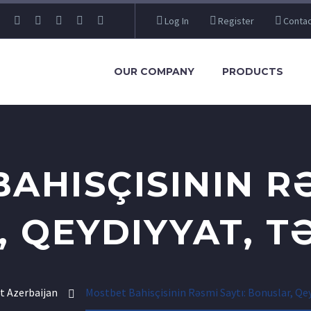
Log In
Register
Contac
OUR COMPANY
PRODUCTS
AHISÇISININ RƏ
 QEYDIYYAT, 
t Azerbaijan
Mostbet Bahisçisinin Rəsmi Saytı: Bonuslar, Qe