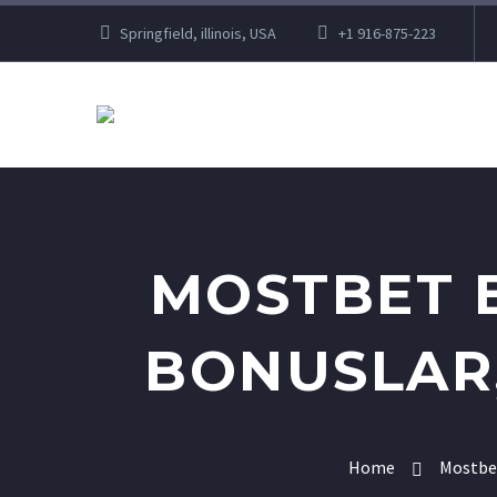
Springfield, illinois, USA
+1 916-875-223
MOSTBET B
BONUSLAR,
Home
Mostbe