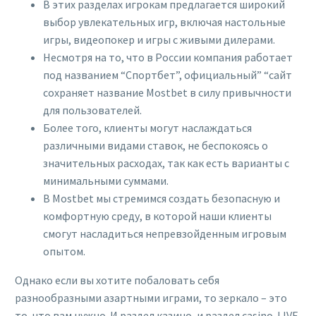
В этих разделах игрокам предлагается широкий
выбор увлекательных игр, включая настольные
игры, видеопокер и игры с живыми дилерами.
Несмотря на то, что в России компания работает
под названием “Спортбет”, официальный” “сайт
сохраняет название Mostbet в силу привычности
для пользователей.
Более того, клиенты могут наслаждаться
различными видами ставок, не беспокоясь о
значительных расходах, так как есть варианты с
минимальными суммами.
В Mostbet мы стремимся создать безопасную и
комфортную среду, в которой наши клиенты
смогут насладиться непревзойденным игровым
опытом.
Однако если вы хотите побаловать себя
разнообразными азартными играми, то зеркало – это
то, что вам нужно. И раздел казино, и раздел casino-LIVE