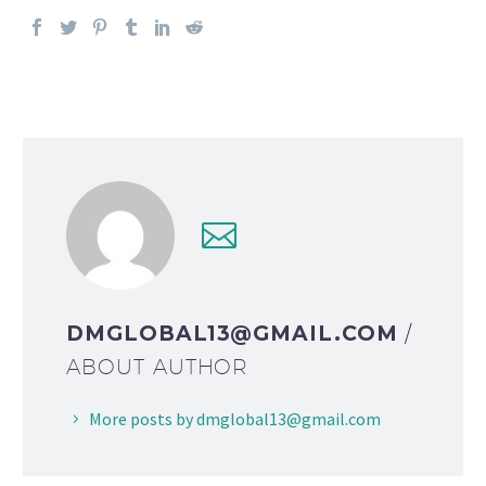
DMGLOBAL13@GMAIL.COM
/
ABOUT AUTHOR
More posts by dmglobal13@gmail.com