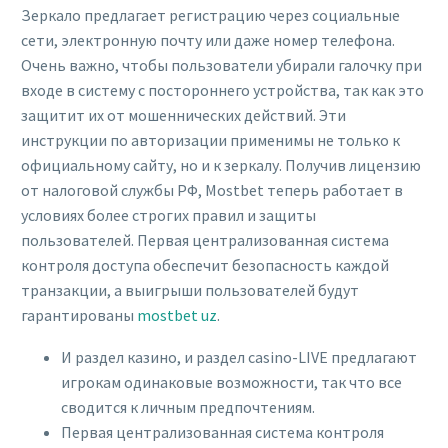
Зеркало предлагает регистрацию через социальные
сети, электронную почту или даже номер телефона.
Очень важно, чтобы пользователи убирали галочку при
входе в систему с постороннего устройства, так как это
защитит их от мошеннических действий. Эти
инструкции по авторизации применимы не только к
официальному сайту, но и к зеркалу. Получив лицензию
от налоговой службы РФ, Mostbet теперь работает в
условиях более строгих правил и защиты
пользователей. Первая централизованная система
контроля доступа обеспечит безопасность каждой
транзакции, а выигрыши пользователей будут
гарантированы
mostbet uz
.
И раздел казино, и раздел casino-LIVE предлагают
игрокам одинаковые возможности, так что все
сводится к личным предпочтениям.
Первая централизованная система контроля