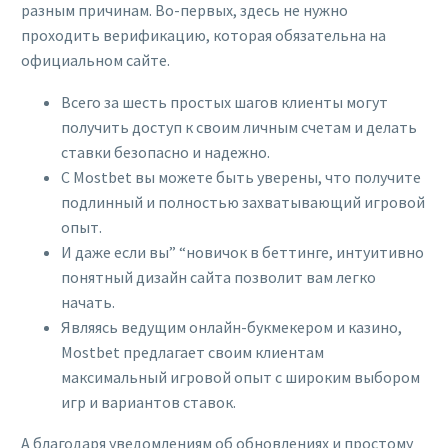
разным причинам. Во-первых, здесь не нужно
проходить верификацию, которая обязательна на
официальном сайте.
Всего за шесть простых шагов клиенты могут
получить доступ к своим личным счетам и делать
ставки безопасно и надежно.
С Mostbet вы можете быть уверены, что получите
подлинный и полностью захватывающий игровой
опыт.
И даже если вы” “новичок в беттинге, интуитивно
понятный дизайн сайта позволит вам легко
начать.
Являясь ведущим онлайн-букмекером и казино,
Mostbet предлагает своим клиентам
максимальный игровой опыт с широким выбором
игр и вариантов ставок.
А благодаря уведомлениям об обновлениях и простому