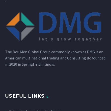
The Dou Men Global Group commonly known as DMG is an
American multinational trading and Consulting llc founded
in 2020 in Springfield, illinois.
USEFUL LINKS