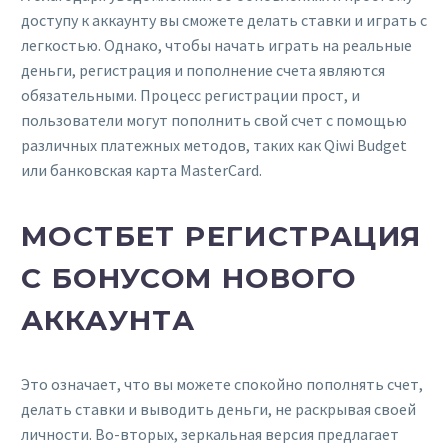
доступу к аккаунту вы сможете делать ставки и играть с
легкостью. Однако, чтобы начать играть на реальные
деньги, регистрация и пополнение счета являются
обязательными. Процесс регистрации прост, и
пользователи могут пополнить свой счет с помощью
различных платежных методов, таких как Qiwi Budget
или банковская карта MasterCard.
МОСТБЕТ РЕГИСТРАЦИЯ
С БОНУСОМ НОВОГО
АККАУНТА
Это означает, что вы можете спокойно пополнять счет,
делать ставки и выводить деньги, не раскрывая своей
личности. Во-вторых, зеркальная версия предлагает