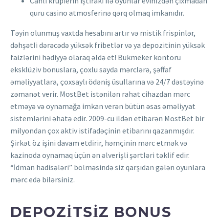
Canlı krupierin iştirakı ilə oyunlar evinizdən çıxmadan
quru casino atmosferinə qərq olmaq imkanıdır.
Təyin olunmuş vaxtda hesabını artır və mistik frispinlər,
dəhşətli dərəcədə yüksək fribetlər və ya depozitinin yüksək
faizlərini hədiyyə olaraq əldə et! Bukmeker kontoru
eksklüziv bonuslara, çoxlu sayda mərclərə, şəffaf
əməliyyatlara, çoxsaylı ödəniş üsullarına və 24/7 dəstəyinə
zəmanət verir. MostBet istənilən rahat cihazdan mərc
etməyə və oynamağa imkan verən bütün əsas əməliyyat
sistemlərini əhatə edir. 2009-cu ildən etibarən MostBet bir
milyondan çox aktiv istifadəçinin etibarını qazanmışdır.
Şirkət öz işini davam etdirir, həmçinin mərc etmək və
kazinoda oynamaq üçün ən əlverişli şərtləri təklif edir.
“İdman hadisələri” bölməsində siz qarşıdan gələn oyunlara
mərc edə bilərsiniz.
DEPOZİTSİZ BONUS