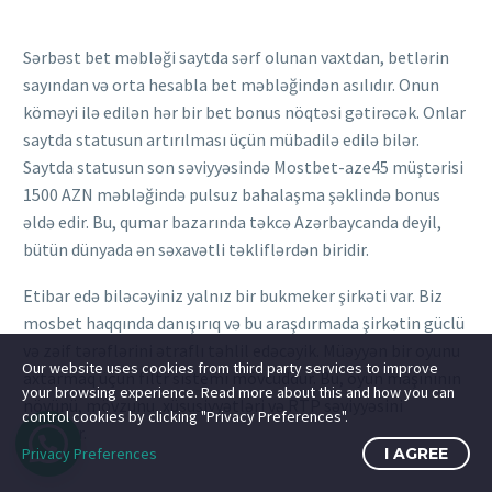
Sərbəst bet məbləği saytda sərf olunan vaxtdan, betlərin
sayından və orta hesabla bet məbləğindən asılıdır. Onun
köməyi ilə edilən hər bir bet bonus nöqtəsi gətirəcək. Onlar
saytda statusun artırılması üçün mübadilə edilə bilər.
Saytda statusun son səviyyəsində Mostbet-aze45 müştərisi
1500 AZN məbləğində pulsuz bahalaşma şəklində bonus
əldə edir. Bu, qumar bazarında təkcə Azərbaycanda deyil,
bütün dünyada ən səxavətli təkliflərdən biridir.
Etibar edə biləcəyiniz yalnız bir bukmeker şirkəti var. Biz
mosbet haqqında danışırıq və bu araşdırmada şirkətin güclü
və zəif tərəflərini ətraflı təhlil edəcəyik. Müəyyən bir oyunu
Our website uses cookies from third party services to improve
axtarmaq üçün filtr sistemi mövcuddur. Bu, oyun maşınının
your browsing experience. Read more about this and how you can
növünü, mövzunu, xüsusiyyətləri və RTP səviyyəsini
control cookies by clicking "Privacy Preferences".
göstərir.
Privacy Preferences
I AGREE