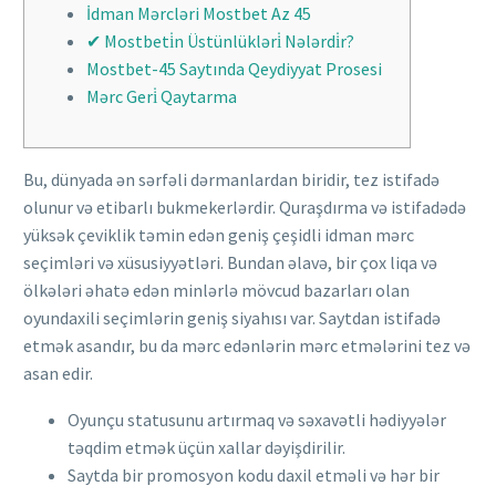
İdman Mərcləri Mostbet Az 45
✔ Mostbeti̇n Üstünlükləri̇ Nələrdi̇r?
Mostbet-45 Saytında Qeydiyyat Prosesi
Mərc Geri̇ Qaytarma
Bu, dünyada ən sərfəli dərmanlardan biridir, tez istifadə
olunur və etibarlı bukmekerlərdir. Quraşdırma və istifadədə
yüksək çeviklik təmin edən geniş çeşidli idman mərc
seçimləri və xüsusiyyətləri. Bundan əlavə, bir çox liqa və
ölkələri əhatə edən minlərlə mövcud bazarları olan
oyundaxili seçimlərin geniş siyahısı var. Saytdan istifadə
etmək asandır, bu da mərc edənlərin mərc etmələrini tez və
asan edir.
Oyunçu statusunu artırmaq və səxavətli hədiyyələr
təqdim etmək üçün xallar dəyişdirilir.
Saytda bir promosyon kodu daxil etməli və hər bir