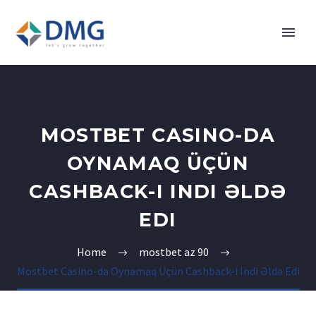
MOSTBET CASINO-DA
OYNAMAQ ÜÇÜN
CASHBACK-I INDI ƏLDƏ
EDI
Home
mostbet az 90
Mostbet Casino-da Oynamaq Üçün Cashback-i Indi Əldə Edi