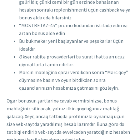
gəlirlidir, çünki cəmi bir gün ərzində bahalanan
hesabın sonrakı replenishmenti üçün cashback və ya
bonus əldə edə bilərsiniz.
“MOSTBETAZ-45” promo kodundan istifadə edin və
artan bonus əldə edin
Bu bukmeker yeni başlayanlar və peşəkarlar üçün
idealdır.
Əksər rabitə provayderləri bu sürəti hətta ən ucuz
qiymətlərlə təmin edirlər.
Mərcin məbləğinə qərar verdikdən sonra “Mərc qoy”
düyməsinə basın və oyun bitdikdən sonra
qazanclarınızın hesabınıza çatmasını gözləyin.
Əgər bonusun şərtlərinə cavab vermirsinizsə, bonus
məbləğiniz silinəcək, yalnız ilkin qoyduğunuz məbləğ
qalacaq. Xeyr, ancaq tətbiqdə profilinizlə oynamaq üçün
sizə veb-saytda yaradılmış hesab lazımdır. Buna görə də
tətbiqi endirib veb-saytda əvvəlcədən yaratdığınız hesabın
məlumatları ilə hesabınıza daxil olun.