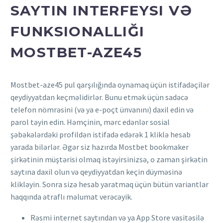
SAYTIN INTERFEYSI VƏ
FUNKSIONALLIĞI
MOSTBET-AZE45
Mostbet-aze45 pul qarşılığında oynamaq üçün istifadəçilər
qeydiyyatdan keçməlidirlər. Bunu etmək üçün sadəcə
telefon nömrəsini (və ya e-poçt ünvanını) daxil edin və
parol təyin edin. Həmçinin, mərc edənlər sosial
şəbəkələrdəki profildən istifadə edərək 1 kliklə hesab
yarada bilərlər. Əgər siz hazırda Mostbet bookmaker
şirkətinin müştərisi olmaq istəyirsinizsə, o zaman şirkətin
saytına daxil olun və qeydiyyatdan keçin düyməsinə
klikləyin. Sonra sizə hesab yaratmaq üçün bütün variantlar
haqqında ətraflı məlumat verəcəyik.
Rəsmi internet saytından və ya App Store vasitəsilə