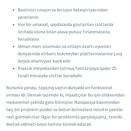
Bəxtinizi sınayın və bu oyun kateqoriyasından
yararlanın.
Hər bir əmanət, qaydalarda göstərilən slotlarda
istifadə oluna bilən əlavə pulsuz fırlanmalarla
hesablanır.
İdman mərc olunması və onlayn azartı oyunları
dünyasında etibarlı bukmеyker platformalarına çıxış
böyük əhəmiyyət kəsb edir.
Klassik meyvələrdən tutmuş fantaziyaya qədər 25
fərqli mövzuda slotlar buradadır.
Bununla yanaşı, tapşırıq saytın dünyada ən funksional
olması idi. Demək lazımdır ki, inşaatçılar bu işin öhdəsindən
mükəmməl şəkildə gələ bilmişlər. Naviqasiya baxımından
heç bir problem yoxdur və bütün bölmələrə intuitiv şəkildə
rast gəlmək olar. Əgər bir problemlə qarşılaşsanız, texniki
dəstək xidməti onun həllinə kömək edəcək.