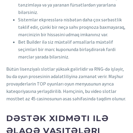
tənzimləyə və ya yaranan fürsətlərdən yararlana
bilərsiniz.
Sistemlər ekpresslərə nisbətən daha çox sərbəstlik
təklif edir, çünki bir neçə səhv proqnoza baxmayaraq,
mərcinizin bir hissəsini udmaq imkanınız var.
Bet Builder ilə siz müxtəlif əmsallarla müxtəlif
seçimləri bir mərc kuponunda birləşdirərək fərdi
mərclər yarada bilərsiniz.
Bütün lisenziyalı slotlar yüksək gəlirlidir və RNG-də işləyir,
bu da oyun prosesinin ədalətliliyinə zəmanət verir. Məşhur
provayderlərin TOP oyunları oyun menyusunun ayrıca
kateqoriyasına yerləşdirilib. Həmçinin, bu video slotlar
mostbet az 45 casinosunun əsas səhifəsində təqdim olunur.
DƏSTƏK XIDMƏTI ILƏ
ƏLAQƏ VASITƏLƏRI