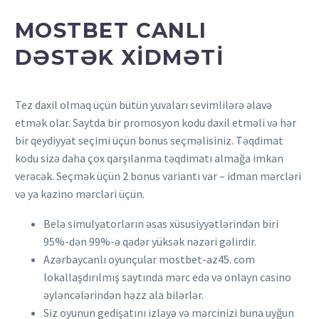
MOSTBET CANLI
DƏSTƏK XİDMƏTİ
Tez daxil olmaq üçün bütün yuvaları sevimlilərə əlavə
etmək olar. Saytda bir promosyon kodu daxil etməli və hər
bir qeydiyyat seçimi üçün bonus seçməlisiniz. Təqdimat
kodu sizə daha çox qarşılanma təqdimatı almağa imkan
verəcək. Seçmək üçün 2 bonus variantı var – idman mərcləri
və ya kazino mərcləri üçün.
Belə simulyatorların əsas xüsusiyyətlərindən biri
95%-dən 99%-ə qədər yüksək nəzəri gəlirdir.
Azərbaycanlı oyunçular mostbet-az45. com
lokallaşdırılmış saytında mərc edə və onlayn casino
əyləncələrindən həzz ala bilərlər.
Siz oyunun gedişatını izləyə və mərcinizi buna uyğun