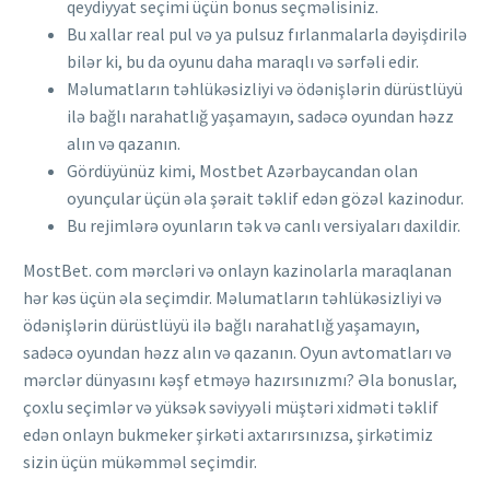
qeydiyyat seçimi üçün bonus seçməlisiniz.
Bu xallar real pul və ya pulsuz fırlanmalarla dəyişdirilə
bilər ki, bu da oyunu daha maraqlı və sərfəli edir.
Məlumatların təhlükəsizliyi və ödənişlərin dürüstlüyü
ilə bağlı narahatlığ yaşamayın, sadəcə oyundan həzz
alın və qazanın.
Gördüyünüz kimi, Mostbet Azərbaycandan olan
oyunçular üçün əla şərait təklif edən gözəl kazinodur.
Bu rejimlərə oyunların tək və canlı versiyaları daxildir.
MostBet. com mərcləri və onlayn kazinolarla maraqlanan
hər kəs üçün əla seçimdir. Məlumatların təhlükəsizliyi və
ödənişlərin dürüstlüyü ilə bağlı narahatlığ yaşamayın,
sadəcə oyundan həzz alın və qazanın. Oyun avtomatları və
mərclər dünyasını kəşf etməyə hazırsınızmı? Əla bonuslar,
çoxlu seçimlər və yüksək səviyyəli müştəri xidməti təklif
edən onlayn bukmeker şirkəti axtarırsınızsa, şirkətimiz
sizin üçün mükəmməl seçimdir.