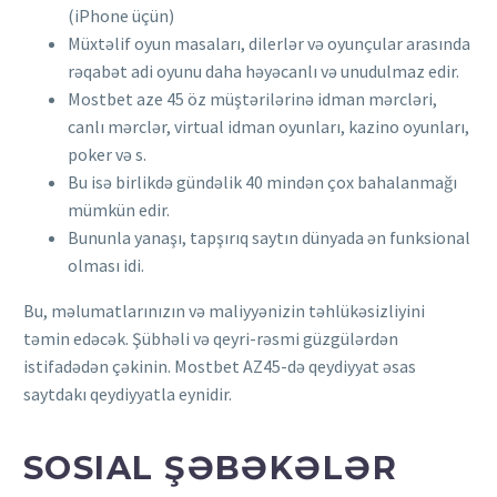
(iPhone üçün)
Müxtəlif oyun masaları, dilerlər və oyunçular arasında
rəqabət adi oyunu daha həyəcanlı və unudulmaz edir.
Mostbet aze 45 öz müştərilərinə idman mərcləri,
canlı mərclər, virtual idman oyunları, kazino oyunları,
poker və s.
Bu isə birlikdə gündəlik 40 mindən çox bahalanmağı
mümkün edir.
Bununla yanaşı, tapşırıq saytın dünyada ən funksional
olması idi.
Bu, məlumatlarınızın və maliyyənizin təhlükəsizliyini
təmin edəcək. Şübhəli və qeyri-rəsmi güzgülərdən
istifadədən çəkinin. Mostbet AZ45-də qeydiyyat əsas
saytdakı qeydiyyatla eynidir.
SOSIAL ŞƏBƏKƏLƏR