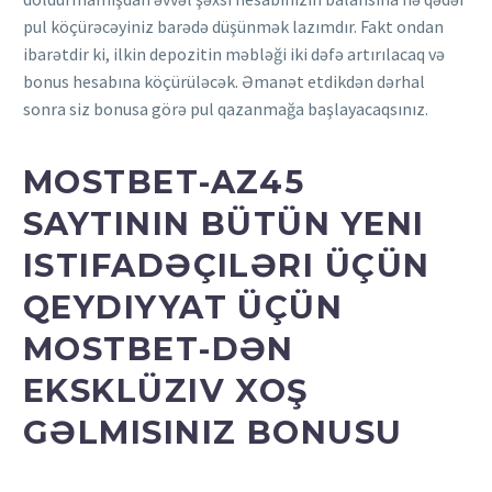
pul köçürəcəyiniz barədə düşünmək lazımdır. Fakt ondan
ibarətdir ki, ilkin depozitin məbləği iki dəfə artırılacaq və
bonus hesabına köçürüləcək. Əmanət etdikdən dərhal
sonra siz bonusa görə pul qazanmağa başlayacaqsınız.
MOSTBET-AZ45
SAYTININ BÜTÜN YENI
ISTIFADƏÇILƏRI ÜÇÜN
QEYDIYYAT ÜÇÜN
MOSTBET-DƏN
EKSKLÜZIV XOŞ
GƏLMISINIZ BONUSU