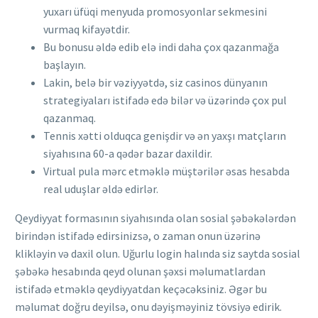
yuxarı üfüqi menyuda promosyonlar sekmesini
vurmaq kifayətdir.
Bu bonusu əldə edib elə indi daha çox qazanmağa
başlayın.
Lakin, belə bir vəziyyətdə, siz casinos dünyanın
strategiyaları istifadə edə bilər və üzərində çox pul
qazanmaq.
Tennis xətti olduqca genişdir və ən yaxşı matçların
siyahısına 60-a qədər bazar daxildir.
Virtual pula mərc etməklə müştərilər əsas hesabda
real uduşlar əldə edirlər.
Qeydiyyat formasının siyahısında olan sosial şəbəkələrdən
birindən istifadə edirsinizsə, o zaman onun üzərinə
klikləyin və daxil olun. Uğurlu login halında siz saytda sosial
şəbəkə hesabında qeyd olunan şəxsi məlumatlardan
istifadə etməklə qeydiyyatdan keçəcəksiniz. Əgər bu
məlumat doğru deyilsə, onu dəyişməyiniz tövsiyə edirik.