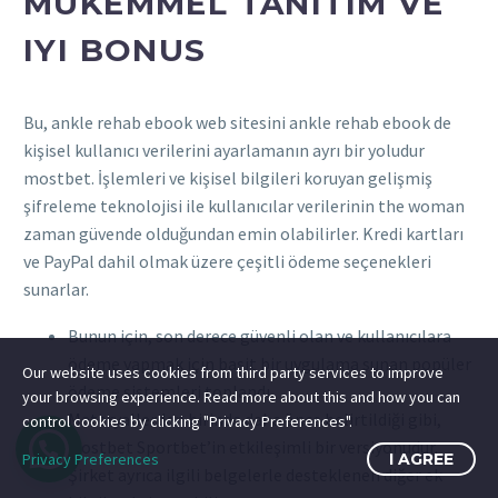
MÜKEMMEL TANITIM VE
IYI BONUS
Bu, ankle rehab ebook web sitesini ankle rehab ebook de
kişisel kullanıcı verilerini ayarlamanın ayrı bir yoludur
mostbet. İşlemleri ve kişisel bilgileri koruyan gelişmiş
şifreleme teknolojisi ile kullanıcılar verilerinin the woman
zaman güvende olduğundan emin olabilirler. Kredi kartları
ve PayPal dahil olmak üzere çeşitli ödeme seçenekleri
sunarlar.
Bunun için, son derece güvenli olan ve kullanıcılara
ödeme yapmak için basit bir uygulama sunan popüler
Our website uses cookies from third party services to improve
ödeme sistemleri toplandı.
your browsing experience. Read more about this and how you can
Materyallerden birinde daha önce belirtildiği gibi,
control cookies by clicking "Privacy Preferences".
Mostbet Sportbet’in etkileşimli bir versiyonudur.
Privacy Preferences
I AGREE
Şirket ayrıca ilgili belgelerle desteklenen diğer ek