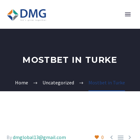
MOSTBET IN TURKE
Home
Uncategorized
Mostbet in Turke



By
dmglobal13@gmail.com
0