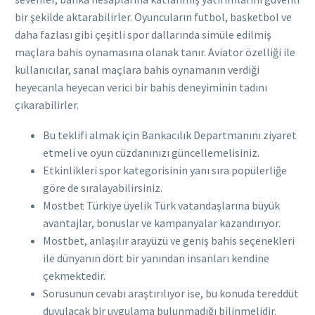
bir şekilde aktarabilirler. Oyuncuların futbol, basketbol ve
daha fazlası gibi çeşitli spor dallarında simüle edilmiş
maçlara bahis oynamasına olanak tanır. Aviator özelliği ile
kullanıcılar, sanal maçlara bahis oynamanın verdiği
heyecanla heyecan verici bir bahis deneyiminin tadını
çıkarabilirler.
Bu teklifi almak için Bankacılık Departmanını ziyaret
etmeli ve oyun cüzdanınızı güncellemelisiniz.
Etkinlikleri spor kategorisinin yanı sıra popülerliğe
göre de sıralayabilirsiniz.
Mostbet Türkiye üyelik Türk vatandaşlarına büyük
avantajlar, bonuslar ve kampanyalar kazandırıyor.
Mostbet, anlaşılır arayüzü ve geniş bahis seçenekleri
ile dünyanın dört bir yanından insanları kendine
çekmektedir.
Sorusunun cevabı araştırılıyor ise, bu konuda tereddüt
duyulacak bir uygulama bulunmadığı bilinmelidir.