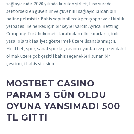
sağlayıcısıdır. 2020 yılında kurulan şirket, kısa sürede
sektördeki en güvenilir ve güvenilir sağlayıcılardan biri
haline gelmiştir. Bahis yapılabilecek geniş spor ve etkinlik
yelpazesi ile herkes için bir şeyler vardır. Ayrıca, Betting
Company, Türk hükümeti tarafından ülke sınırları içinde
yasal olarak faaliyet göstermek üzere lisanslanmıştır.
Mostbet, spor, sanal sporlar, casino oyunları ve poker dahil
olmak üzere çok çeşitli bahis seçenekleri sunan bir
çevrimiçi bahis sitesidir.
MOSTBET CASINO
PARAM 3 GÜN OLDU
OYUNA YANSIMADI 500
TL GITTI