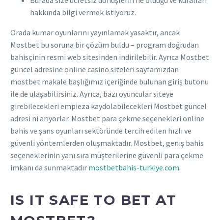
Burada size ücretsiz dönüşlerin ne olduğu ve kuralları
hakkında bilgi vermek istiyoruz.
Orada kumar oyunlarını yayınlamak yasaktır, ancak
Mostbet bu soruna bir çözüm buldu – program doğrudan
bahisçinin resmi web sitesinden indirilebilir. Ayrıca Mostbet
güncel adresine online casino siteleri sayfamızdan
mostbet makale başlığımız içeriğinde bulunan giriş butonu
ile de ulaşabilirsiniz. Ayrıca, bazı oyuncular siteye
girebilecekleri empieza kaydolabilecekleri Mostbet güncel
adresi ni arıyorlar. Mostbet para çekme seçenekleri online
bahis ve şans oyunları sektöründe tercih edilen hızlı ve
güvenli yöntemlerden oluşmaktadır. Mostbet, geniş bahis
seçeneklerinin yanı sıra müşterilerine güvenli para çekme
imkanı da sunmaktadır
mostbetbahis-turkiye.com
.
IS IT SAFE TO BET AT