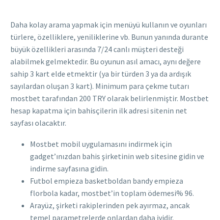
Daha kolay arama yapmak için menüyü kullanın ve oyunları
türlere, özelliklere, yeniliklerine vb. Bunun yanında durante
büyük özellikleri arasında 7/24 canlı müşteri desteği
alabilmek gelmektedir. Bu oyunun asıl amacı, aynı değere
sahip 3 kart elde etmektir (ya bir türden 3 ya da ardışık
sayılardan oluşan 3 kart). Minimum para çekme tutarı
mostbet tarafından 200 TRY olarak belirlenmiştir. Mostbet
hesap kapatma için bahisçilerin ilk adresi sitenin net
sayfası olacaktır.
Mostbet mobil uygulamasını indirmek için
gadget’ınızdan bahis şirketinin web sitesine gidin ve
indirme sayfasına gidin.
Futbol empieza basketboldan bandy empieza
florbola kadar, mostbet’in toplam ödemesi% 96.
Arayüz, şirketi rakiplerinden pek ayırmaz, ancak
temel parametrelerde onlardan daha iyidir.