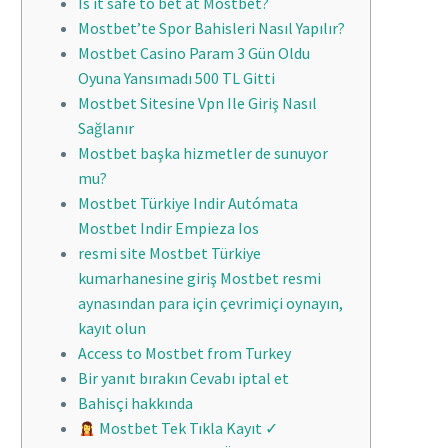
Is it safe to bet at Mostbet?
Mostbet’te Spor Bahisleri Nasıl Yapılır?
Mostbet Casino Param 3 Gün Oldu
Oyuna Yansımadı 500 TL Gitti
Mostbet Sitesine Vpn Ile Giriş Nasıl
Sağlanır
Mostbet başka hizmetler de sunuyor
mu?
Mostbet Türkiye Indir Autómata
Mostbet Indir Empieza Ios
resmi site Mostbet Türkiye
kumarhanesine giriş Mostbet resmi
aynasından para için çevrimiçi oynayın,
kayıt olun
Access to Mostbet from Turkey
Bir yanıt bırakın Cevabı iptal et
Bahisçi hakkında
Mostbet Tek Tıkla Kayıt ✓