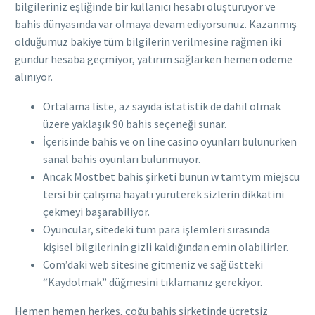
bilgileriniz eşliğinde bir kullanıcı hesabı oluşturuyor ve
bahis dünyasında var olmaya devam ediyorsunuz. Kazanmış
olduğumuz bakiye tüm bilgilerin verilmesine rağmen iki
gündür hesaba geçmiyor, yatırım sağlarken hemen ödeme
alınıyor.
Ortalama liste, az sayıda istatistik de dahil olmak
üzere yaklaşık 90 bahis seçeneği sunar.
İçerisinde bahis ve on line casino oyunları bulunurken
sanal bahis oyunları bulunmuyor.
Ancak Mostbet bahis şirketi bunun w tamtym miejscu
tersi bir çalışma hayatı yürüterek sizlerin dikkatini
çekmeyi başarabiliyor.
Oyuncular, sitedeki tüm para işlemleri sırasında
kişisel bilgilerinin gizli kaldığından emin olabilirler.
Com’daki web sitesine gitmeniz ve sağ üstteki
“Kaydolmak” düğmesini tıklamanız gerekiyor.
Hemen hemen herkes, çoğu bahis şirketinde ücretsiz