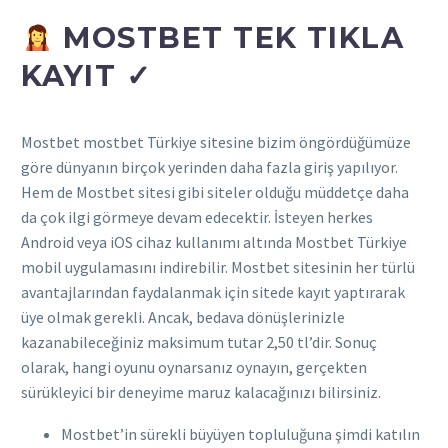
MOSTBET TEK TIKLA
KAYIT ✓
Mostbet mostbet Türkiye sitesine bizim öngördüğümüze
göre dünyanın birçok yerinden daha fazla giriş yapılıyor.
Hem de Mostbet sitesi gibi siteler olduğu müddetçe daha
da çok ilgi görmeye devam edecektir. İsteyen herkes
Android veya iOS cihaz kullanımı altında Mostbet Türkiye
mobil uygulamasını indirebilir. Mostbet sitesinin her türlü
avantajlarından faydalanmak için sitede kayıt yaptırarak
üye olmak gerekli. Ancak, bedava dönüşlerinizle
kazanabileceğiniz maksimum tutar 2,50 tl’dir. Sonuç
olarak, hangi oyunu oynarsanız oynayın, gerçekten
sürükleyici bir deneyime maruz kalacağınızı bilirsiniz.
Mostbet’in sürekli büyüyen topluluğuna şimdi katılın