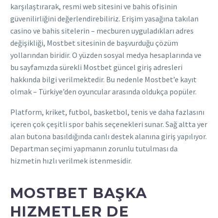
karşılaştırarak, resmi web sitesini ve bahis ofisinin
güvenilirliğini değerlendirebiliriz. Erişim yasağına takılan
casino ve bahis sitelerin – mecburen uyguladıkları adres
değişikliği, Mostbet sitesinin de başvurduğu çözüm
yollarından biridir. O yüzden sosyal medya hesaplarında ve
bu sayfamızda sürekli Mostbet güncel giriş adresleri
hakkında bilgi verilmektedir. Bu nedenle Mostbet’e kayıt
olmak – Türkiye’den oyuncular arasında oldukça popüler.
Platform, kriket, futbol, ​​basketbol, ​​tenis ve daha fazlasını
içeren çok çeşitli spor bahis seçenekleri sunar. Sağ altta yer
alan butona basıldığında canlı destek alanına giriş yapılıyor.
Departman seçimi yapmanın zorunlu tutulması da
hizmetin hızlı verilmek istenmesidir.
MOSTBET BAŞKA
HIZMETLER DE