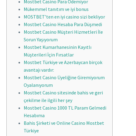
Mostbet Casino Para Ödemiyor
Mükemmel tanıtım ve iyi bonus
MOSTBET’ten en iyi casino sizi bekliyor
Mostbet Casino Hesaba Para Düşmedi
Mostbet Casino Müşteri Hizmetleri İle
Sorun Yaşıyorum
Mostbet Kumarhanesinin Kayıtlı
Müşterileri İçin Fırsatlar
Mostbet Türkiye ve Azerbaycan birçok
avantajı vardır:
Mostbet Casino Üyeliğine Giremiyorum
Oyalanıyorum
Mostbet Casino sitesinde bahis ve geri
çekilme ile ilgili her şey
Mostbet Casino 1000 TL Param Gelmedi
Hesabıma
Bahis Şirketi ve Online Casino Mostbet
Türkiye