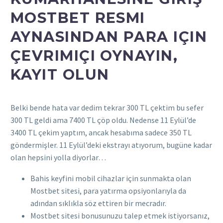
MOSTBET RESMI
AYNASINDAN PARA IÇIN
ÇEVRIMIÇI OYNAYIN,
KAYIT OLUN
Belki bende hata var dedim tekrar 300 TL çektim bu sefer
300 TL geldi ama 7400 TL çöp oldu. Nedense 11 Eylül’de
3400 TL çekim yaptım, ancak hesabıma sadece 350 TL
göndermişler. 11 Eylül’deki ekstrayı atıyorum, bugüne kadar
olan hepsini yolla diyorlar…
Bahis keyfini mobil cihazlar için sunmakta olan
Mostbet sitesi, para yatırma opsiyonlarıyla da
adından sıklıkla söz ettiren bir mecradır.
Mostbet sitesi bonusunuzu talep etmek istiyorsanız,