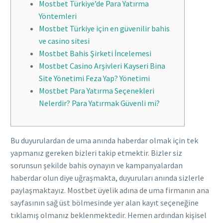
Mostbet Türkiye’de Para Yatırma
Yöntemleri
Mostbet Türkiye için en güvenilir bahis
ve casino sitesi
Mostbet Bahis Şirketi İncelemesi
Mostbet Casino Arşivleri Kayseri Bina
Site Yönetimi Feza Yap? Yönetimi
Mostbet Para Yatırma Seçenekleri
Nelerdir? Para Yatırmak Güvenli mi?
Bu duyurulardan de uma anında haberdar olmak için tek
yapmanız gereken bizleri takip etmektir. Bizler siz
sorunsun şekilde bahis oynayın ve kampanyalardan
haberdar olun diye uğraşmakta, duyuruları anında sizlerle
paylaşmaktayız. Mostbet üyelik adına de uma firmanın ana
sayfasının sağ üst bölmesinde yer alan kayıt seçeneğine
tıklamış olmanız beklenmektedir. Hemen ardından kişisel