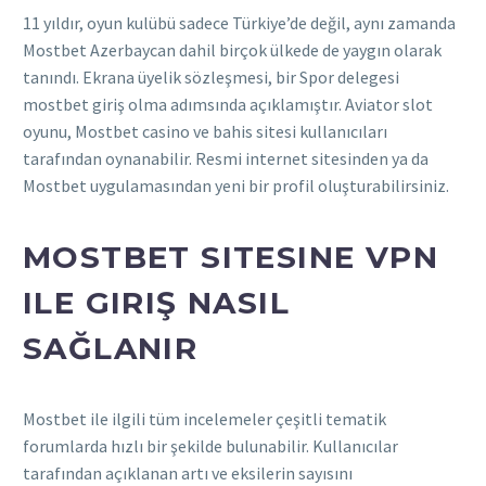
11 yıldır, oyun kulübü sadece Türkiye’de değil, aynı zamanda
Mostbet Azerbaycan dahil birçok ülkede de yaygın olarak
tanındı. Ekrana üyelik sözleşmesi, bir Spor delegesi
mostbet giriş olma adımsında açıklamıştır. Aviator slot
oyunu, Mostbet casino ve bahis sitesi kullanıcıları
tarafından oynanabilir. Resmi internet sitesinden ya da
Mostbet uygulamasından yeni bir profil oluşturabilirsiniz.
MOSTBET SITESINE VPN
ILE GIRIŞ NASIL
SAĞLANIR
Mostbet ile ilgili tüm incelemeler çeşitli tematik
forumlarda hızlı bir şekilde bulunabilir. Kullanıcılar
tarafından açıklanan artı ve eksilerin sayısını