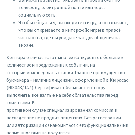
телефону, электронной почте или через
социальную сеть.
Чтобы общаться, вы входите в игру, что означает,
что вы открываете в интерфейс игры в правой
части окна, где вы увидите чат для общения на
экране.
Контора отличается от многих конкурентов большим
количеством предложенных событий, на
которые можно делать ставки. Главное преимущество
букмекера – наличие лицензии, оформленной в Кюрасао
(№8048/JAZ). Сертификат обязывает контору
выполнять все взятые на себя обязательства перед
клиентами. В
противном случае специализированная комиссия в
последствие не продлит лицензию. Без регистрации
или авторизации ознакомиться с его функциональными
возможностями не получится.