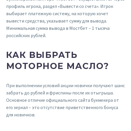
профиль игрока, раздел «Вывести со счета». Игрок
выбирает платежную систему, на которую хочет
вывести средства, указывает сумму для вывода.
Минимальная сумма вывода в Мостбет – 1 тысяча
российских рублей.
КАК ВЫБРАТЬ
МОТОРНОЕ МАСЛО?
При выполнении условий акции новички получают шанс
забрать до рублей и фриспины после их отыгрыша.
Основное отличие официального сайта букмекера от
его зеркал – это отсутствие приветственного бонуса
для новичков.