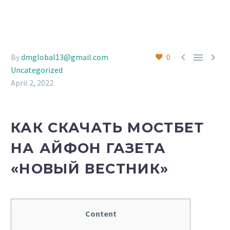



By
dmglobal13@gmail.com
0
Uncategorized
April 2, 2022
КАК СКАЧАТЬ МОСТБЕТ
НА АЙФОН ГАЗЕТА
«НОВЫЙ ВЕСТНИК»
Content