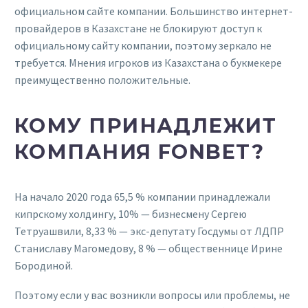
официальном сайте компании. Большинство интернет-
провайдеров в Казахстане не блокируют доступ к
официальному сайту компании, поэтому зеркало не
требуется. Мнения игроков из Казахстана о букмекере
преимущественно положительные.
КОМУ ПРИНАДЛЕЖИТ
КОМПАНИЯ FONBET?
На начало 2020 года 65,5 % компании принадлежали
кипрскому холдингу, 10% — бизнесмену Сергею
Тетруашвили, 8,33 % — экс-депутату Госдумы от ЛДПР
Станиславу Магомедову, 8 % — общественнице Ирине
Бородиной.
Поэтому если у вас возникли вопросы или проблемы, не