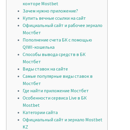
конторе Mostbet
Зачем нужно приложение?
Купить вечные ссылки на сайт
Официальный сайт и рабочее зеркало
Мостбет
Пополнение счета БК с помощью
QIWI-кошелька
Способы вывода средств в БК
Мостбет
Виды ставок на сайте
Самые популярные виды ставок в
Мостбет
Где найти приложение Мостбет
Особенности сервиса Live в БК
Mostbet
Категории сайта
Официальный сайт и зеркало Mostbet
KZ