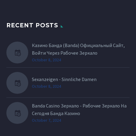
RECENT POSTS
Казино Банда (Banda) Официальный Сайт,
Войти Через Рабочее Зеркало
October 8, 2024
Sexanzeigen - Sinnliche Damen
October 8, 2024
Banda Casino Зеркало - Рабочие Зеркало На
Сегодня Банда Казино
October 7, 2024