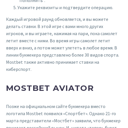
“Пополнить”.
Укажите реквизиты и подтвердите операцию.
Каждый игровой раунд обновляется, и вы можете
делать ставки. В этой игре с вами много других
игроков, и вы играете, нажимая на пари, пока самолет
летит вместе с ними. Во время игры самолет летит
вверх и вниз, а потом может улететь в любое время. В
линии букмекера представлено более 30 видов спорта.
Mostbet также активно принимает ставки на
киберспорт.
MOSTBET AVIATOR
Позже на официальном сайте букмекера вместо
логотипа Mostbet появился «Спортбет». Однако 21-го
марта представители «Мостбет» заявили, что букмекер
покидает российский рынок. И, цитата «теперь будет