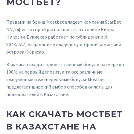
МОСТБЕТ?
Правами на бренд Mostbet владеет компания StarBet
N.V., офис которой располагается в столице Кипра
Никосии. Букмекер работает по сублицензии №
8048/JAZ, выданной ее владельцу игорной комиссией
острова Кюрасао.
В их число входит приветственный бонус в размере до
100% на первый депозит, а также различные
ежедневные и еженедельные бонусы. Mostbet
предлагает широкий выбор способов оплаты для
пользователей в Казахстане.
КАК СКАЧАТЬ МОСТБЕТ
В КАЗАХСТАНЕ НА