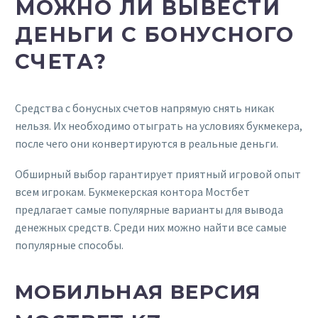
МОЖНО ЛИ ВЫВЕСТИ
ДЕНЬГИ С БОНУСНОГО
СЧЕТА?
Средства с бонусных счетов напрямую снять никак
нельзя. Их необходимо отыграть на условиях букмекера,
после чего они конвертируются в реальные деньги.
Обширный выбор гарантирует приятный игровой опыт
всем игрокам. Букмекерская контора Мостбет
предлагает самые популярные варианты для вывода
денежных средств. Среди них можно найти все самые
популярные способы.
МОБИЛЬНАЯ ВЕРСИЯ