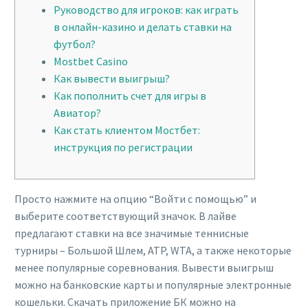
Руководство для игроков: как играть
в онлайн-казино и делать ставки на
футбол?
Mostbet Casino
Как вывести выигрыш?
Как пополнить счет для игры в
Авиатор?
Как стать клиентом Мостбет:
инструкция по регистрации
Просто нажмите на опцию “Войти с помощью” и
выберите соответствующий значок. В лайве
предлагают ставки на все значимые теннисные
турниры – Большой Шлем, ATP, WTA, а также некоторые
менее популярные соревнования. Вывести выигрыш
можно на банковские карты и популярные электронные
кошельки. Скачать приложение БК можно на