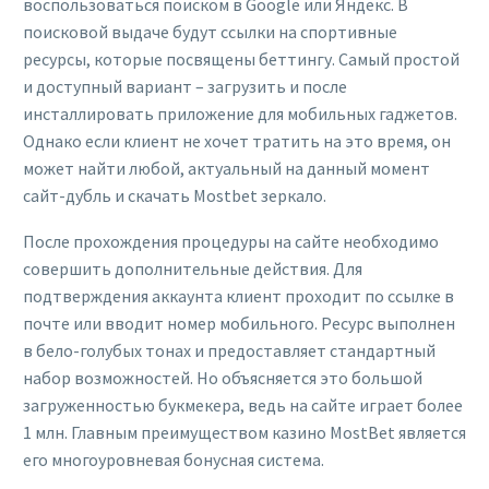
воспользоваться поиском в Google или Яндекс. В
поисковой выдаче будут ссылки на спортивные
ресурсы, которые посвящены беттингу. Самый простой
и доступный вариант – загрузить и после
инсталлировать приложение для мобильных гаджетов.
Однако если клиент не хочет тратить на это время, он
может найти любой, актуальный на данный момент
сайт-дубль и скачать Mostbet зеркало.
После прохождения процедуры на сайте необходимо
совершить дополнительные действия. Для
подтверждения аккаунта клиент проходит по ссылке в
почте или вводит номер мобильного. Ресурс выполнен
в бело-голубых тонах и предоставляет стандартный
набор возможностей. Но объясняется это большой
загруженностью букмекера, ведь на сайте играет более
1 млн. Главным преимуществом казино MostBet является
его многоуровневая бонусная система.