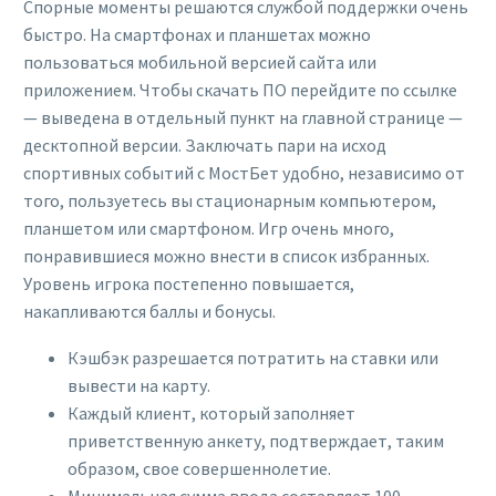
Спорные моменты решаются службой поддержки очень
быстро. На смартфонах и планшетах можно
пользоваться мобильной версией сайта или
приложением. Чтобы скачать ПО перейдите по ссылке
— выведена в отдельный пункт на главной странице —
десктопной версии. Заключать пари на исход
спортивных событий с МостБет удобно, независимо от
того, пользуетесь вы стационарным компьютером,
планшетом или смартфоном. Игр очень много,
понравившиеся можно внести в список избранных.
Уровень игрока постепенно повышается,
накапливаются баллы и бонусы.
Кэшбэк разрешается потратить на ставки или
вывести на карту.
Каждый клиент, который заполняет
приветственную анкету, подтверждает, таким
образом, свое совершеннолетие.