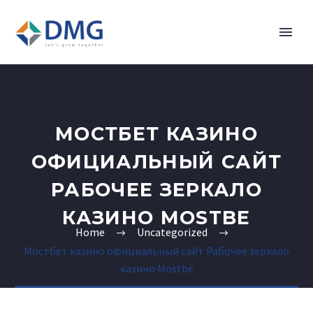
МОСТБЕТ КАЗИНО
ОФИЦИАЛЬНЫЙ САЙТ
РАБОЧЕЕ ЗЕРКАЛО
КАЗИНО MOSTBE
Home
Uncategorized
Мостбет казино официальный сайт Рабочее зеркало
казино Mostbe