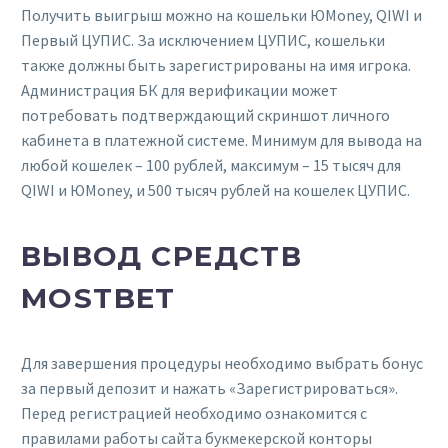
Получить выигрыш можно на кошельки ЮMoney, QIWI и
Первый ЦУПИС. За исключением ЦУПИС, кошельки
также должны быть зарегистрированы на имя игрока.
Администрация БК для верификации может
потребовать подтверждающий скриншот личного
кабинета в платежной системе. Минимум для вывода на
любой кошелек – 100 рублей, максимум – 15 тысяч для
QIWI и ЮMoney, и 500 тысяч рублей на кошелек ЦУПИС.
ВЫВОД СРЕДСТВ
MOSTBET
Для завершения процедуры необходимо выбрать бонус
за первый депозит и нажать «Зарегистрироваться».
Перед регистрацией необходимо ознакомится с
правилами работы сайта букмекерской конторы