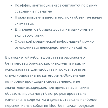
Коэффициенты букмекера считаются по рынку
средними в прематче.
Нужно вовремя вывести его, пока объект не начал
снижаться.
Для клиентов бриджа доступны одиночные и
экспресс-ставки.
С краткой юридической информацией можно
ознакомиться непосредственно на сайте.
В рамках этой небольшой статьи расскажем о
беттинговых бонусах, как их получить и как их
использовать. Для удобства игроков, все игры
структурированы по категориям. Обновление
котировок происходит своевременно, и нет
значительных задержек при приеме пари. Таким
образом, игроки могут быстро реагировать на
изменения в ходе матча и делать ставки на наиболее
перспективные события. Мостбет также предлагает