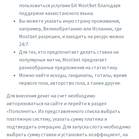
пользоваться услугами БК MostBet благодаря
поддержке казахстанского языка.
Вы можете указать иную страну проживания,
например, Великобританию или Испанию, где
Mostbet разрешен, и заходить на ресурс можно
24/7.
Для тех, кто предпочитает делать ставки на
популярные матчи, Mostbet предлагает
разнообразные предложения на статистику.
Можно найти исходы, гандикапы, тоталы, время
первого гола, авторство гола, а также другие.
Для внесения денег на счет необходимо
авторизоваться на сайте и перейти в раздел
«Пополнить». Из представленного списка выбрать
платежную систему, указать сумму платежа и
подтвердить операцию. Для запуска слота необходимо
выбрать сумму ставки и установить коэффициент, на