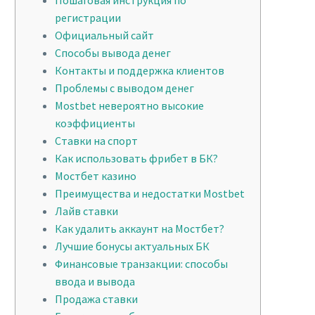
Пошаговая инструкция по
регистрации
Официальный сайт
Способы вывода денег
Контакты и поддержка клиентов
Проблемы с выводом денег
Mostbet невероятно высокие
коэффициенты
Ставки на спорт
Как использовать фрибет в БК?
Мостбет казино
Преимущества и недостатки Mostbet
Лайв ставки
Как удалить аккаунт на Мостбет?
Лучшие бонусы актуальных БК
Финансовые транзакции: способы
ввода и вывода
Продажа ставки