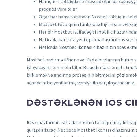
Həmçinin tətbiqdə də mövcud olan bu xüsusiyyə
proqnoz verə bilər.
Əgər hər hansı səbəbdən Mosbet tətbiqini tele
Mostbet tətbiqinin funksionallığı rəsmi veb-say
Hər bir Mostbet istifadəçisi mobil cihazlarından
Nəticədə hər dəfə yeni optimallaşdırılmış versiy
Nəticədə Mostbet ikonası cihazınızın əsas ekr
Mostbet endirmə iPhone və iPad cihazlarının bütün ve
işləyəcəyinə əmin ola bilər. Bu addımlara əməl etməkl
klikləmək və endirmə prosesinin bitməsini gözləmək qa
açanda artıq yenilənmiş versiya ilə qarşılaşacaqsınız.
DƏSTƏKLƏNƏN IOS CI
IOS cihazlarının istifadəçilərinin tətbiqi quraşdırm
quraşdırılacaq. Nəticədə Mostbet ikonası cihazınızın