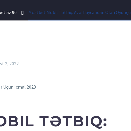
et az 90
Mostbet Mobil Tətbiq: Azərbaycandan Olan Oyunçu
st 2, 2022
r Üçün Icmal 2023
BIL TƏTBIQ: