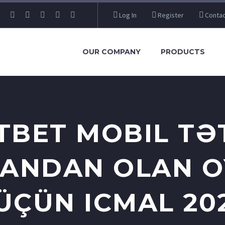
Log In
Register
Contac
OUR COMPANY
PRODUCTS
BET MOBIL TƏ
ANDAN OLAN 
ÜÇÜN ICMAL 20