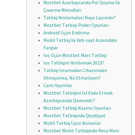
Mostbet Azərbaycanda Pul Qoyma Və
Çıxarma Metodları
Tətbiq Yeniləmələri Nəyə Lazımdır?
Mostbet Tətbiqi Poker Oyunları
Android Üçün Endirmə
Mobil Tətbiq Və Veb-sayt Arasındakı
Fərqlər
Ios Üçün Mostbet Mərc Tətbiqi
Ios Tətbiqini Yeniləmək 2023?
Tətbiqi Istəmədən Cihazımdan
Silmişəmsə, Nə Etməliyəm?
Canlı Yayımlar
Mostbet Tətbiqini Istifadə Etmək
Azərbaycanda Qanunidir?
Mostbet Tətbiqi Kazino Oyunları
Mostbet Tətbiqində Qeydiyyət
Mobil Tətbiq Üçün Bonuslar
Mostbet Mobil Tətbiqində Necə Mərc