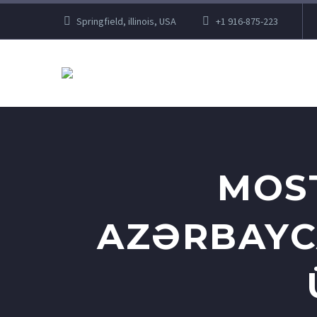
Springfield, illinois, USA
+1 916-875-223
MOST
AZƏRBAYC