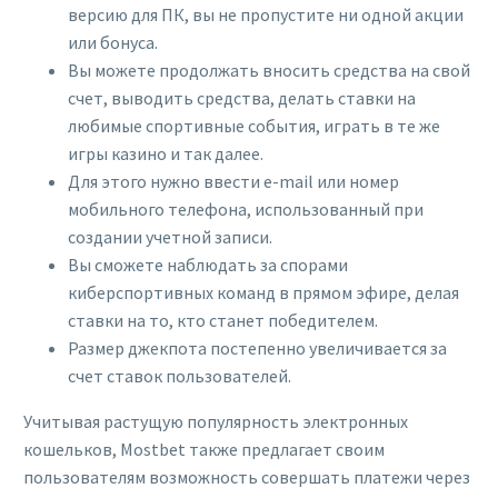
версию для ПК, вы не пропустите ни одной акции
или бонуса.
Вы можете продолжать вносить средства на свой
счет, выводить средства, делать ставки на
любимые спортивные события, играть в те же
игры казино и так далее.
Для этого нужно ввести e-mail или номер
мобильного телефона, использованный при
создании учетной записи.
Вы сможете наблюдать за спорами
киберспортивных команд в прямом эфире, делая
ставки на то, кто станет победителем.
Размер джекпота постепенно увеличивается за
счет ставок пользователей.
Учитывая растущую популярность электронных
кошельков, Mostbet также предлагает своим
пользователям возможность совершать платежи через