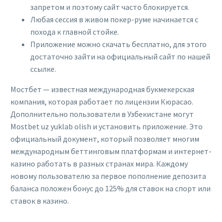
запретом и поэтому сайт часто блокируется.
Любая сессия в живом покер-руме начинается с
похода к главной стойке.
Приложение можно скачать бесплатно, для этого
достаточно зайти на официальный сайт по нашей
ссылке.
Мостбет — известная международная букмекерская
компания, которая работает по лицензии Кюрасао.
Дополнительно пользователи в Узбекистане могут
Mostbet uz yuklab olish и установить приложение. Это
официальный документ, который позволяет многим
международным беттинговым платформам и интернет-
казино работать в разных странах мира. Каждому
новому пользователю за первое пополнение депозита
баланса положен бонус до 125% для ставок на спорт или
ставок в казино.