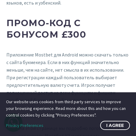
языков, есть и узбекский.
ПРОМО-КОД С
БОНУСОМ £300
Приложение Mostbet для Android можно скачать только
с сайта букмекера. Если в них функций значительно
меньше, чем на сайте, нет смысла в их использовании.
При регистрации каждый пользователь выбирает
предпочтительную валюту счета. Игрок получает
полноценный доступ ко всем функциям и фишкам
зарубежной букмекерской компании. Честно говоря
Our website uses cookies from third party services to improve
Mostbet один из лучших букмекерских контор в плане
your browsing experience. Read more about this and how you can
уровня коэффициента ставок.
control cookies by clicking "Privacy Preferences".
Privacy Preferences
I AGREE
На этой странице мы подробно поговорим о том,
как скачать Мостбет УЗ и установить