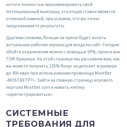
хотите полностью максимизировать свой
потенциальный выигрыш, эта опция ставок является
отличной заменой, при условии, что вы точно
предсказываете результаты.
Другими словами, больше не нужно будет искать
актуальные рабочие зеркала для входа на сайт. Сегодня
обойти ограничения можно с помощью VPN, прокси или
TOR-браузера. На этой странице мы расскажем вам, как
вы можете получить 125% бонус на депозит в размере
до 300 евро при использовании промокода MostBet
«MOSTBETPT». Зайти на главную страницу игрового
портала Mostbet com и нажать кнопку
«зарегистрироваться».
СИСТЕМНЫЕ
ТРЕБОВАНИЯ ДЛЯ