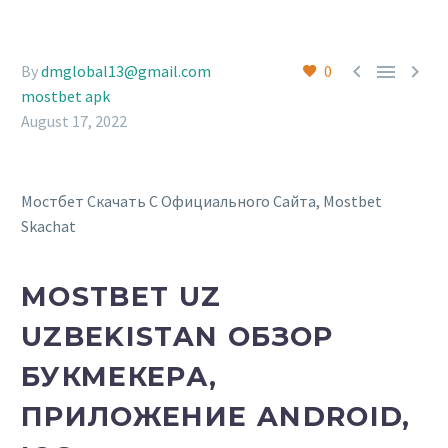



By
dmglobal13@gmail.com
0
mostbet apk
August 17, 2022
Мостбет Скачать С Официального Сайта, Mostbet
Skachat
MOSTBET UZ
UZBEKISTAN ОБЗОР
БУКМЕКЕРА,
ПРИЛОЖЕНИЕ ANDROID,