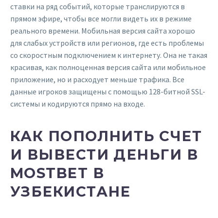
ставки на ряд событий, которые транслируются в
прямом эфире, чтобы все могли видеть их в режиме
реального времени. Мобильная версия сайта хорошо
для слабых устройств или регионов, где есть проблемы
со скоростным подключением к интернету. Она не такая
красивая, как полноценная версия сайта или мобильное
приложение, но и расходует меньше трафика. Все
данные игроков защищены с помощью 128-битной SSL-
системы и кодируются прямо на входе.
КАК ПОПОЛНИТЬ СЧЕТ
И ВЫВЕСТИ ДЕНЬГИ В
MOSTBET В
УЗБЕКИСТАНЕ