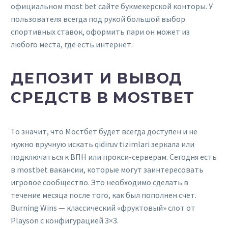
официальном most bet сайте букмекерской конторы. У
пользователя всегда под рукой большой выбор
спортивных ставок, оформить пари он может из
любого места, где есть интернет.
ДЕПОЗИТ И ВЫВОД
СРЕДСТВ В MOSTBET
То значит, что Мостбет будет всегда доступен и не
нужно вручную искать qidiruv tizimlari зеркала или
подключаться к ВПН или прокси-серверам. Сегодня есть
в mostbet вакансии, которые могут заинтересовать
игровое сообщество. Это необходимо сделать в
течение месяца после того, как был пополнен счет.
Burning Wins — классический «фруктовый» слот от
Playson с конфигурацией 3×3.