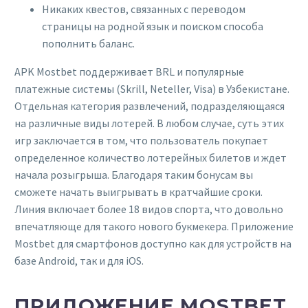
Никаких квестов, связанных с переводом
страницы на родной язык и поиском способа
пополнить баланс.
APK Mostbet поддерживает BRL и популярные
платежные системы (Skrill, Neteller, Visa) в Узбекистане.
Отдельная категория развлечений, подразделяющаяся
на различные виды лотерей. В любом случае, суть этих
игр заключается в том, что пользователь покупает
определенное количество лотерейных билетов и ждет
начала розыгрыша. Благодаря таким бонусам вы
сможете начать выигрывать в кратчайшие сроки.
Линия включает более 18 видов спорта, что довольно
впечатляюще для такого нового букмекера. Приложение
Mostbet для смартфонов доступно как для устройств на
базе Android, так и для iOS.
ПРИЛОЖЕНИЕ MOSTBET