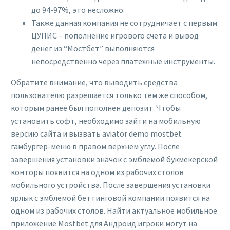
до 94-97%, это несложно.
Также данная компания не сотрудничает с первым
ЦУПИС – пополнение игрового счета и вывод
денег из “Мостбет” выполняются
непосредственно через платежные инструменты.
Обратите внимание, что выводить средства
пользователю разрешается только тем же способом,
которым ранее был пополнен депозит. Чтобы
установить софт, необходимо зайти на мобильную
версию сайта и вызвать aviator demo mostbet
гамбургер-меню в правом верхнем углу. После
завершения установки значок с эмблемой букмекерской
конторы появится на одном из рабочих столов
мобильного устройства. После завершения установки
ярлык с эмблемой беттинговой компании появится на
одном из рабочих столов. Найти актуальное мобильное
приложение Mostbet для Андроид игроки могут на