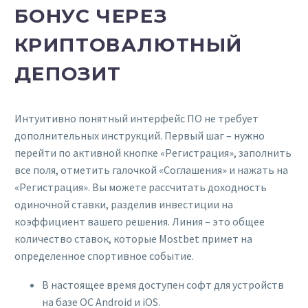
БОНУС ЧЕРЕЗ
КРИПТОВАЛЮТНЫЙ
ДЕПОЗИТ
Интуитивно понятный интерфейс ПО не требует
дополнительных инструкций. Первый шаг – нужно
перейти по активной кнопке «Регистрация», заполнить
все поля, отметить галочкой «Соглашения» и нажать на
«Регистрация». Вы можете рассчитать доходность
одиночной ставки, разделив инвестиции на
коэффициент вашего решения. Линия – это общее
количество ставок, которые Mostbet примет на
определенное спортивное событие.
В настоящее время доступен софт для устройств
на базе ОС Android и iOS.