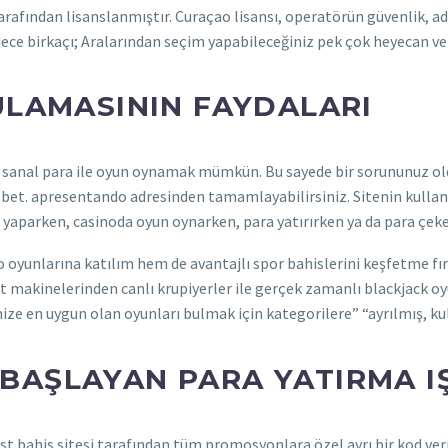
afından lisanslanmıştır. Curaçao lisansı, operatörün güvenlik, ada
ece birkaçı; Aralarından seçim yapabileceğiniz pek çok heyecan ve
LAMASININ FAYDALARI
anal para ile oyun oynamak mümkün. Bu sayede bir sorununuz oldu
t. apresentando adresinden tamamlayabilirsiniz. Sitenin kullanıc
is yaparken, casinoda oyun oynarken, para yatırırken ya da para çeke
 oyunlarına katılım hem de avantajlı spor bahislerini keşfetme fı
slot makinelerinden canlı krupiyerler ile gerçek zamanlı blackjack 
nize en uygun olan oyunları bulmak için kategorilere” “ayrılmış, kull
N BAŞLAYAN PARA YATIRMA 
ost bahis sitesi tarafından tüm promosyonlara özel ayrı bir kod ve