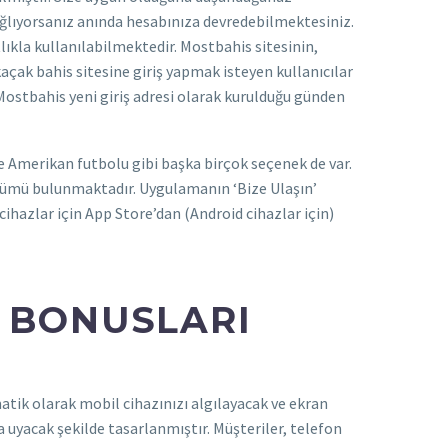
ağlıyorsanız anında hesabınıza devredebilmektesiniz.
lıkla kullanılabilmektedir. Mostbahis sitesinin,
çak bahis sitesine giriş yapmak isteyen kullanıcılar
Mostbahis yeni giriş adresi olarak kurulduğu günden
l ve Amerikan futbolu gibi başka birçok seçenek de var.
ölümü bulunmaktadır. Uygulamanın ‘Bize Ulaşın’
ihazlar için App Store’dan (Android cihazlar için)
 BONUSLARI
matik olarak mobil cihazınızı algılayacak ve ekran
a uyacak şekilde tasarlanmıştır. Müşteriler, telefon