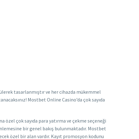
üşünülerek tasarlanmıştır ve her cihazda mükemmel
kazanacaksınız! Mostbet Online Casino’da çok sayıda
na özel çok sayıda para yatırma ve çekme seçeneği
rinlemesine bir genel bakış bulunmaktadır. Mostbet
ecek özel bir alan vardır. Kayıt promosyon kodunu