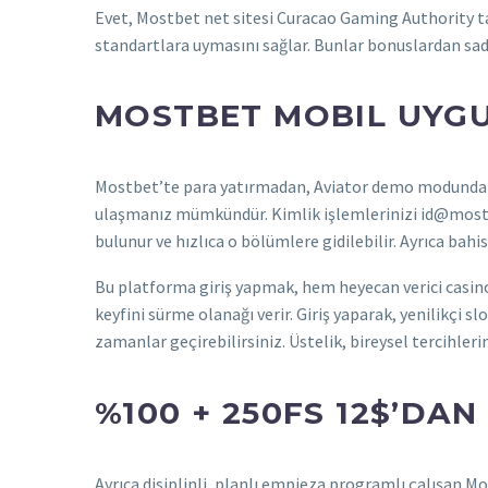
Evet, Mostbet net sitesi Curacao Gaming Authority tar
standartlara uymasını sağlar. Bunlar bonuslardan sad
MOSTBET MOBIL UYGU
Mostbet’te para yatırmadan, Aviator demo modunda s
ulaşmanız mümkündür. Kimlik işlemlerinizi id@mostbe
bulunur ve hızlıca o bölümlere gidilebilir. Ayrıca bah
Bu platforma giriş yapmak, hem heyecan verici casino
keyfini sürme olanağı verir. Giriş yaparak, yenilikçi 
zamanlar geçirebilirsiniz. Üstelik, bireysel tercihleri
%100 + 250FS 12$’DA
Ayrıca disiplinli, planlı empieza programlı çalışan M