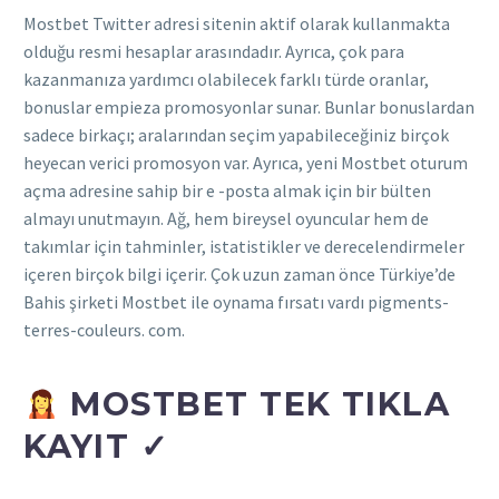
Mostbet Twitter adresi sitenin aktif olarak kullanmakta
olduğu resmi hesaplar arasındadır. Ayrıca, çok para
kazanmanıza yardımcı olabilecek farklı türde oranlar,
bonuslar empieza promosyonlar sunar. Bunlar bonuslardan
sadece birkaçı; aralarından seçim yapabileceğiniz birçok
heyecan verici promosyon var. Ayrıca, yeni Mostbet oturum
açma adresine sahip bir e -posta almak için bir bülten
almayı unutmayın. Ağ, hem bireysel oyuncular hem de
takımlar için tahminler, istatistikler ve derecelendirmeler
içeren birçok bilgi içerir. Çok uzun zaman önce Türkiye’de
Bahis şirketi Mostbet ile oynama fırsatı vardı pigments-
terres-couleurs. com.
MOSTBET TEK TIKLA
KAYIT ✓