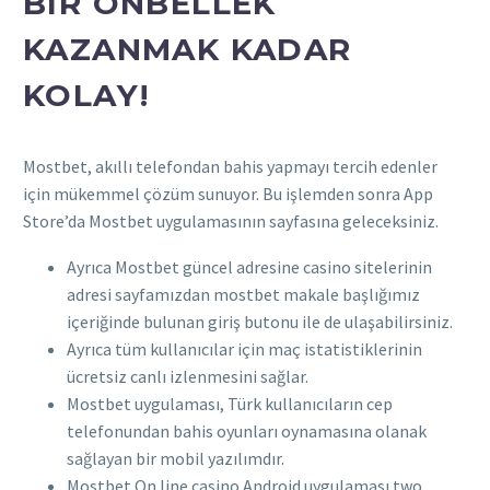
BIR ÖNBELLEK
KAZANMAK KADAR
KOLAY!
Mostbet, akıllı telefondan bahis yapmayı tercih edenler
için mükemmel çözüm sunuyor. Bu işlemden sonra App
Store’da Mostbet uygulamasının sayfasına geleceksiniz.
Ayrıca Mostbet güncel adresine casino sitelerinin
adresi sayfamızdan mostbet makale başlığımız
içeriğinde bulunan giriş butonu ile de ulaşabilirsiniz.
Ayrıca tüm kullanıcılar için maç istatistiklerinin
ücretsiz canlı izlenmesini sağlar.
Mostbet uygulaması, Türk kullanıcıların cep
telefonundan bahis oyunları oynamasına olanak
sağlayan bir mobil yazılımdır.
Mostbet On line casino Android uygulaması two