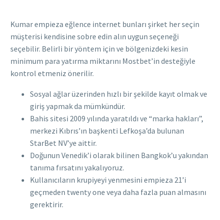
Kumar empieza eğlence internet bunları şirket her seçin
müşterisi kendisine sobre edin alın uygun seçeneği
seçebilir. Belirli bir yöntem için ve bölgenizdeki kesin
minimum para yatırma miktarını Mostbet’in desteğiyle
kontrol etmeniz önerilir.
Sosyal ağlar üzerinden hızlı bir şekilde kayıt olmak ve
giriş yapmak da mümkündür.
Bahis sitesi 2009 yılında yaratıldı ve “marka hakları”,
merkezi Kıbrıs’ın başkenti Lefkoşa’da bulunan
StarBet NV’ye aittir.
Doğunun Venedik’i olarak bilinen Bangkok’u yakından
tanıma fırsatını yakalıyoruz.
Kullanıcıların krupiyeyi yenmesini empieza 21’i
geçmeden twenty one veya daha fazla puan almasını
gerektirir.