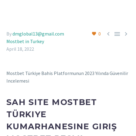



By
dmglobal13@gmail.com
0
Mostbet in Turkey
April 18, 2022
Mostbet Türkiye Bahis Platformunun 2023 Yılında Güvenilir
Incelemesi
SAH SITE MOSTBET
TÜRKIYE
KUMARHANESINE GIRIŞ