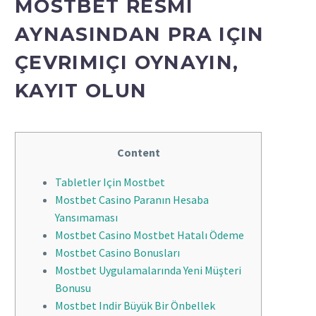
MOSTBET RESMI
AYNASINDAN PRA IÇIN
ÇEVRIMIÇI OYNAYIN,
KAYIT OLUN
Content
Tabletler Için Mostbet
Mostbet Casino Paranın Hesaba
Yansımaması
Mostbet Casino Mostbet Hatalı Ödeme
Mostbet Casino Bonusları
Mostbet Uygulamalarında Yeni Müşteri
Bonusu
Mostbet Indir Büyük Bir Önbellek