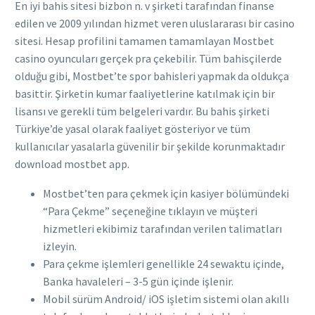
En iyi bahis sitesi bizbon n. v şirketi tarafından finanse
edilen ve 2009 yılından hizmet veren uluslararası bir casino
sitesi. Hesap profilini tamamen tamamlayan Mostbet
casino oyuncuları gerçek pra çekebilir. Tüm bahisçilerde
olduğu gibi, Mostbet’te spor bahisleri yapmak da oldukça
basittir. Şirketin kumar faaliyetlerine katılmak için bir
lisansı ve gerekli tüm belgeleri vardır. Bu bahis şirketi
Türkiye’de yasal olarak faaliyet gösteriyor ve tüm
kullanıcılar yasalarla güvenilir bir şekilde korunmaktadır
download mostbet app.
Mostbet’ten para çekmek için kasiyer bölümündeki
“Para Çekme” seçeneğine tıklayın ve müşteri
hizmetleri ekibimiz tarafından verilen talimatları
izleyin.
Para çekme işlemleri genellikle 24 sewaktu içinde,
Banka havaleleri – 3-5 gün içinde işlenir.
Mobil sürüm Android/ iOS işletim sistemi olan akıllı