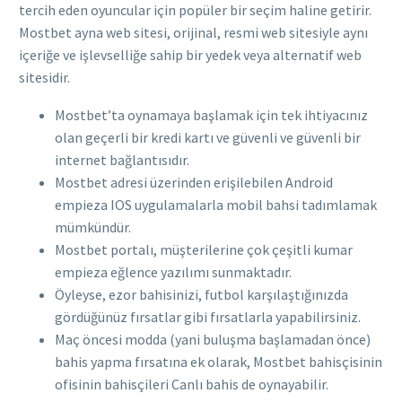
tercih eden oyuncular için popüler bir seçim haline getirir.
Mostbet ayna web sitesi, orijinal, resmi web sitesiyle aynı
içeriğe ve işlevselliğe sahip bir yedek veya alternatif web
sitesidir.
Mostbet’ta oynamaya başlamak için tek ihtiyacınız
olan geçerli bir kredi kartı ve güvenli ve güvenli bir
internet bağlantısıdır.
Mostbet adresi üzerinden erişilebilen Android
empieza IOS uygulamalarla mobil bahsi tadımlamak
mümkündür.
Mostbet portalı, müşterilerine çok çeşitli kumar
empieza eğlence yazılımı sunmaktadır.
Öyleyse, ezor bahisinizi, futbol karşılaştığınızda
gördüğünüz fırsatlar gibi fırsatlarla yapabilirsiniz.
Maç öncesi modda (yani buluşma başlamadan önce)
bahis yapma fırsatına ek olarak, Mostbet bahisçisinin
ofisinin bahisçileri Canlı bahis de oynayabilir.