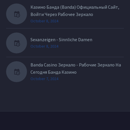
Казино Банда (Banda) Официальный Сайт,
Войти Через Рабочее Зеркало
October 8, 2024
Sexanzeigen - Sinnliche Damen
October 8, 2024
Banda Casino Зеркало - Рабочие Зеркало На
Сегодня Банда Казино
October 7, 2024