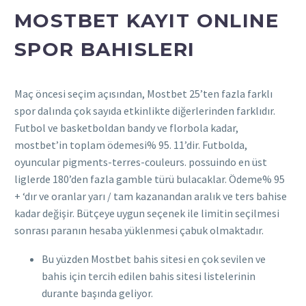
MOSTBET KAYIT ONLINE
SPOR BAHISLERI
Maç öncesi seçim açısından, Mostbet 25’ten fazla farklı
spor dalında çok sayıda etkinlikte diğerlerinden farklıdır.
Futbol ve basketboldan bandy ve florbola kadar,
mostbet’in toplam ödemesi% 95. 11’dir. Futbolda,
oyuncular pigments-terres-couleurs. possuindo en üst
liglerde 180’den fazla gamble türü bulacaklar. Ödeme% 95
+ ‘dır ve oranlar yarı / tam kazanandan aralık ve ters bahise
kadar değişir. Bütçeye uygun seçenek ile limitin seçilmesi
sonrası paranın hesaba yüklenmesi çabuk olmaktadır.
Bu yüzden Mostbet bahis sitesi en çok sevilen ve
bahis için tercih edilen bahis sitesi listelerinin
durante başında geliyor.