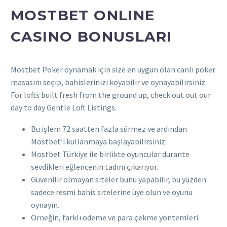
MOSTBET ONLINE
CASINO BONUSLARI
Mostbet Poker oynamak için size en uygun olan canlı poker
masasını seçip, bahislerinizi koyabilir ve oynayabilirsiniz.
For lofts built fresh from the ground up, check out out our
day to day Gentle Loft Listings.
Bu işlem 72 saatten fazla sürmez ve ardından
Mostbet’i kullanmaya başlayabilirsiniz.
Mostbet Türkiye ile birlikte oyuncular durante
sevdikleri eğlencenin tadını çıkarıyor.
Güvenilir olmayan siteler bunu yapabilir, bu yüzden
sadece resmi bahis sitelerine üye olun ve oyunu
oynayın.
Örneğin, farklı ödeme ve para çekme yöntemleri