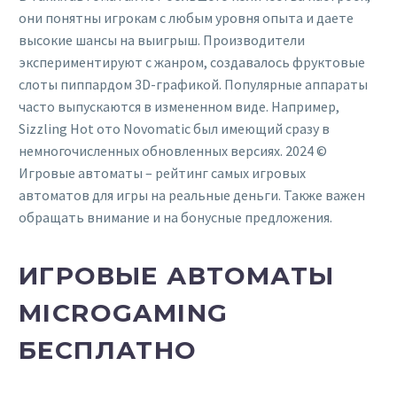
они понятны игрокам с любым уровня опыта и даете
высокие шансы на выигрыш. Производители
экспериментируют с жанром, создавалось фруктовые
слоты пиппардом 3D-графикой. Популярные аппараты
часто выпускаются в измененном виде. Например,
Sizzling Hot ото Novomatic был имеющий сразу в
немногочисленных обновленных версиях. 2024 ©
Игровые автоматы – рейтинг самых игровых
автоматов для игры на реальные деньги. Также важен
обращать внимание и на бонусные предложения.
ИГРОВЫЕ АВТОМАТЫ
MICROGAMING
БЕСПЛАТНО