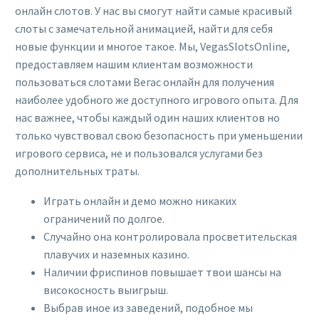
онлайн слотов. У нас вы смогут найти самые красивый
слоты с замечательной анимацией, найти для себя
новые функции и многое такое. Мы, VegasSlotsOnline,
предоставляем нашим клиентам возможности
пользоваться слотами Вегас онлайн для получения
наиболее удобного же доступного игрового опыта. Для
нас важнее, чтобы каждый один наших клиентов но
только чувствовал свою безопасность при уменьшении
игрового сервиса, не и пользовался услугами без
дополнительных траты.
Играть онлайн и демо можно никаких
ограничений по долгое.
Случайно она контролировала просветительская
плавучих и наземных казино.
Наличии фриспинов повышает твои шансы на
високосность выигрыш.
Выбрав иное из заведений, подобное мы