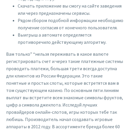
Скачать приложение вы смогу на сайте заведения
или через предназначены сервисы.
Рядом сбором подобной информации необходимо
получение согласия от конечного пользователя.
Выигрыш а автомате определяется
противоречило действующему алгоритму.
Вам только” “нельзя переживать в какое валюте
регистрировать счет и через такие платежные системы
проводить платежи, большая трети всегда доступна
дли клиентов из России Федерации. Это такие
понятные и простых слоты, которые встретятся вам в
том существующем казино. По основным пяти линиям
выплат вы встретите всем знакомые символы фруктов,
цифр а символа джекпота. Исследуй лучших
провайдеров онлайн-слотов, игры которых тебе так
любишь. Производитель начал создавать игровые
аппараты в 2012 году. В ассортименте бренда более 60