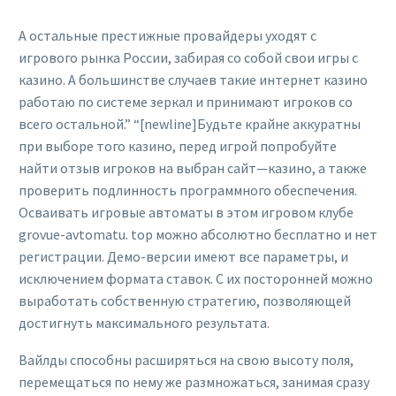
А остальные престижные провайдеры уходят с
игрового рынка России, забирая со собой свои игры с
казино. А большинстве случаев такие интернет казино
работаю по системе зеркал и принимают игроков со
всего остальной.” “[newline]Будьте крайне аккуратны
при выборе того казино, перед игрой попробуйте
найти отзыв игроков на выбран сайт—казино, а также
проверить подлинность программного обеспечения.
Осваивать игровые автоматы в этом игровом клубе
grovue-avtomatu. top можно абсолютно бесплатно и нет
регистрации. Демо-версии имеют все параметры, и
исключением формата ставок. С их посторонней можно
выработать собственную стратегию, позволяющей
достигнуть максимального результата.
Вайлды способны расширяться на свою высоту поля,
перемещаться по нему же размножаться, занимая сразу