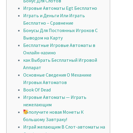
Бонус Для Слотов
Игровые Автоматы Egt Бесплатно
Играть и Деньги Или Играть
Бесплатно – Сравнение
Бонусы Для Постоянных Игроков С
Выводом на Карту
Бесплатные Игровые Автоматы в
Онлайн-казино
как Выбрать Бесплатный Игровой
Аппарат
Основные Сведения О Механике
Игровых Автоматов
Book Of Dead
Игровые Автоматы — Играть
нежелающим
получите новая Монеты К
большому Завтраку!
Играй желающим В Слот-автоматы на