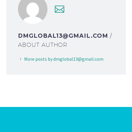
DMGLOBAL13@GMAIL.COM
/
ABOUT AUTHOR
More posts by dmglobal13@gmail.com