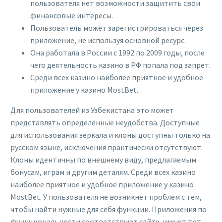
пользователя нет возможности защитить свои
финансовые интересы.
Пользователь может зарегистрироваться через
приложение, не используя основной ресурс.
Она работала в России с 1992 по 2009 годы, после
чего деятельность казино в РФ попала под запрет.
Среди всех казино наиболее приятное и удобное
приложение у казино MostBet.
Для пользователей из Узбекистана это может
представлять определённые неудобства. Доступные
для использования зеркала и клоны доступны только на
русском языке, исключения практически отсутствуют.
Клоны идентичны по внешнему виду, предлагаемым
бонусам, играм и другим деталям. Среди всех казино
наиболее приятное и удобное приложение у казино
MostBet. У пользователя не возникнет проблем с тем,
чтобы найти нужные для себя функции. Приложения по
функциональности соответствуют сайту, имеют тот