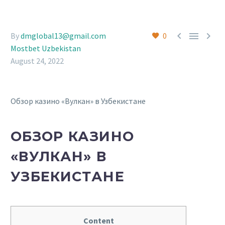



By
dmglobal13@gmail.com
0
Mostbet Uzbekistan
August 24, 2022
Обзор казино «Вулкан» в Узбекистане
ОБЗОР КАЗИНО
«ВУЛКАН» В
УЗБЕКИСТАНЕ
Content