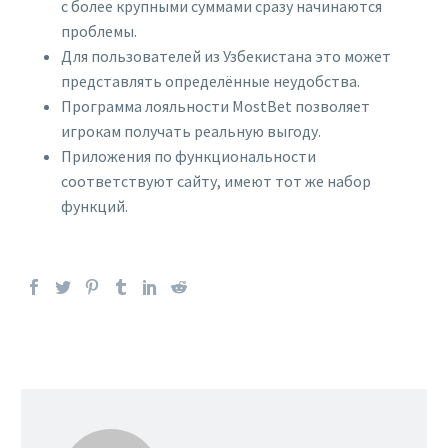
с более крупными суммами сразу начинаются
проблемы.
Для пользователей из Узбекистана это может
представлять определённые неудобства.
Программа лояльности MostBet позволяет
игрокам получать реальную выгоду.
Приложения по функциональности
соответствуют сайту, имеют тот же набор
функций.