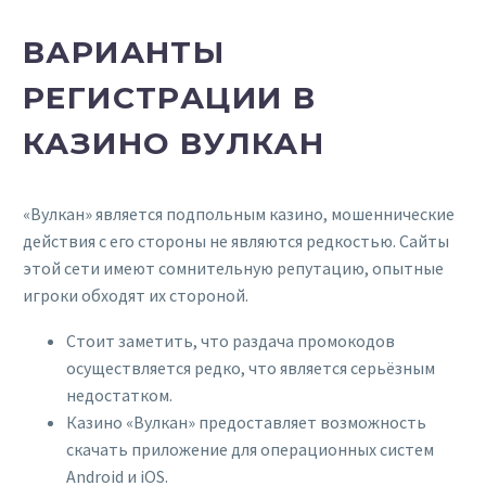
ВАРИАНТЫ
РЕГИСТРАЦИИ В
КАЗИНО ВУЛКАН
«Вулкан» является подпольным казино, мошеннические
действия с его стороны не являются редкостью. Сайты
этой сети имеют сомнительную репутацию, опытные
игроки обходят их стороной.
Стоит заметить, что раздача промокодов
осуществляется редко, что является серьёзным
недостатком.
Казино «Вулкан» предоставляет возможность
скачать приложение для операционных систем
Android и iOS.