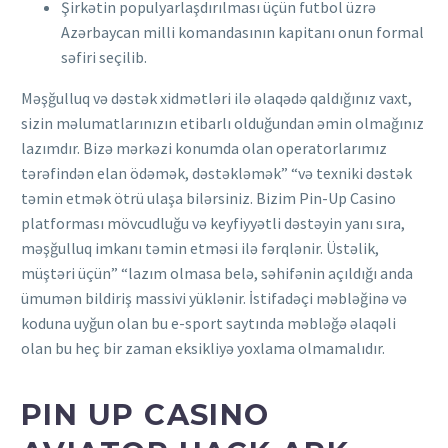
Şirkətin populyarlaşdırılması üçün futbol üzrə
Azərbaycan milli komandasının kapitanı onun formal
səfiri seçilib.
Məşğulluq və dəstək xidmətləri ilə əlaqədə qaldığınız vaxt,
sizin məlumatlarınızın etibarlı olduğundan əmin olmağınız
lazımdır. Bizə mərkəzi konumda olan operatorlarımız
tərəfindən elan ödəmək, dəstəkləmək” “və texniki dəstək
təmin etmək ötrü ulaşa bilərsiniz. Bizim Pin-Up Casino
platforması mövcudluğu və keyfiyyətli dəstəyin yanı sıra,
məşğulluq imkanı təmin etməsi ilə fərqlənir. Üstəlik,
müştəri üçün” “lazım olmasa belə, səhifənin açıldığı anda
ümumən bildiriş massivi yüklənir. İstifadəçi məbləğinə və
koduna uyğun olan bu e-sport saytında məbləğə əlaqəli
olan bu heç bir zaman eksikliyə yoxlama olmamalıdır.
PIN UP CASINO