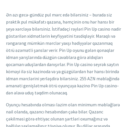
Ən azı gecə-gündüz pul mərc edə bilərsiniz – burada siz
praktik pul mükafatı qazana, həmçinin onu hər hansı bir
şeyə xərcləyə bilərsiniz. İstifadəçi rəyləri Pin Up casino nadir
göstərilən xidmətlərin keyfiyyətini təsdiqləyir. Maraqlı və
rəngarəng mümkün mərclər yaxşı hədiyyələr qazanmaq
ötrü əzəmətli şanslar verir. Pin Up oyunu gələn qonaqlar
idman yarışlarında düzgün cavablara görə aldıqları
qocaman uduşlardan danışırlar. Pin Up casino seyrək saytın
köməyi ilə siz kazinoda və ya güzgülərdən hər hansı birində
idman mərclərini yerləşdirə bilərsiniz. 255 AZN məbləğində
əmanəti genişlətmək ötrü oyunçuya kazino Pin Up casino-
dən əlavə uduş təqdim olunacaq.
Oyunçu hesabında olması lazim olan minimum məbləğlərə
nail olanda, qazancı hesabından çəkə bilər. Qazanc
çəkilməsi görə ehtiyac olunan şərtləri oxumağınız və
bağlılıq saxlamağınız tövsiyə olunur. Bu dillər arasında