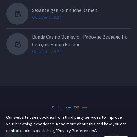
Sexanzeigen - Sinnliche Damen
October 8, 2024
Banda Casino Зеркало - Рабочие Зеркало На
Сегодня Банда Казино
October 7, 2024
Our website uses cookies from third party services to improve
Support
Contact Us
Disclaimer
your browsing experience. Read more about this and how you can
control cookies by clicking "Privacy Preferences".
2021 © Copyrights DMG. Powered by GROUPE TACHE