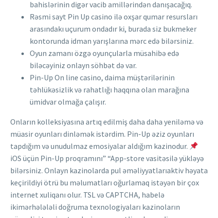
bahislərinin digər vacib amillərindən danışacağıq.
Rəsmi sayt Pin Up casino ilə oxşar qumar resursları
arasındakı uçurum ondadır ki, burada siz bukmeker
kontorunda idman yarışlarına mərc edə bilərsiniz.
Oyun zamanı özgə oyunçularla müsahibə edə
biləcəyiniz onlayn söhbət də var.
Pin-Up On line casino, daima müştərilərinin
təhlükəsizlik və rahatlığı haqqına olan marağına
ümidvar olmağa çalışır.
Onların kolleksiyasına artıq edilmiş daha daha yeniləmə və
müasir oyunları dinləmək istərdim. Pin-Up əziz oyunları
tapdığım və unudulmaz emosiyalar aldığım kazinodur.
iOS üçün Pin-Up proqramını” “App-store vasitəsilə yükləyə
bilərsiniz. Onlayn kazinolarda pul əməliyyatlarıaktiv həyata
keçirildiyi ötrü bu məlumatları oğurlamaq istəyən bir çox
internet xuliqanı olur. TSL və CAPTCHA, habelə
ikimərhələləli doğruma texnologiyaları kazinoların