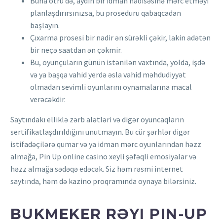
Buna ötrü də, aydın bir idman hadisəsinə mərc etməyi
planlaşdırırsınızsa, bu proseduru qabaqcadan
başlayın.
Çıxarma prosesi bir nadir ən sürəkli çəkir, lakin adətən
bir neçə saatdan ən çəkmir.
Bu, oyunçuların günün istənilən vaxtında, yolda, işdə
və ya başqa vahid yerdə əsla vahid məhdudiyyət
olmadan sevimli oyunlarını oynamalarına macal
verəcəkdir.
Saytındakı elliklə zərb alətləri və digər oyuncaqların
sertifikatlaşdırıldığını unutmayın. Bu cür şərhlər digər
istifadəçilərə qumar və ya idman mərc oyunlarından həzz
almağa, Pin Up online casino xeyli şəfəqli emosiyalar və
həzz almağa sədəqə edəcək. Siz həm rəsmi internet
saytında, həm də kazino proqramında oynaya bilərsiniz.
BUKMEKER RƏYI PIN-UP