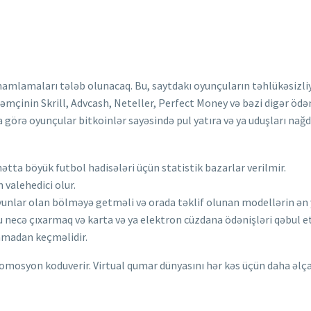
lamaları tələb olunacaq. Bu, saytdakı oyunçuların təhlükəsizliyin
əmçinin Skrill, Advcash, Neteller, Perfect Money və bəzi digər ödən
 görə oyunçular bitkoinlər sayəsində pul yatıra və ya uduşları nağd
hətta böyük futbol hadisələri üçün statistik bazarlar verilmir.
 valehedici olur.
yunlar olan bölməyə getməli və orada təklif olunan modellərin ən y
 necə çıxarmaq və karta və ya elektron cüzdana ödənişləri qəbul 
lamadan keçməlidir.
romosyon koduverir. Virtual qumar dünyasını hər kəs üçün daha əl