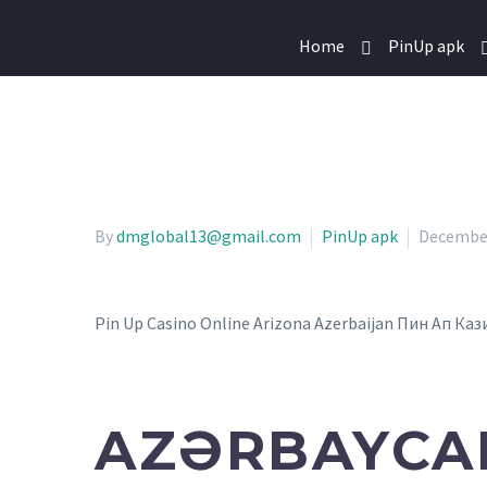
Home
PinUp apk
By
dmglobal13@gmail.com
PinUp apk
December
Pin Up Casino Online Arizona Azerbaijan Пин Ап Каз
AZƏRBAYCA