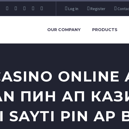
Log In
Register
Contac
OUR COMPANY
PRODUCTS
CASINO ONLINE
AN ПИН АП КАЗ
 SAYTI PIN AP 