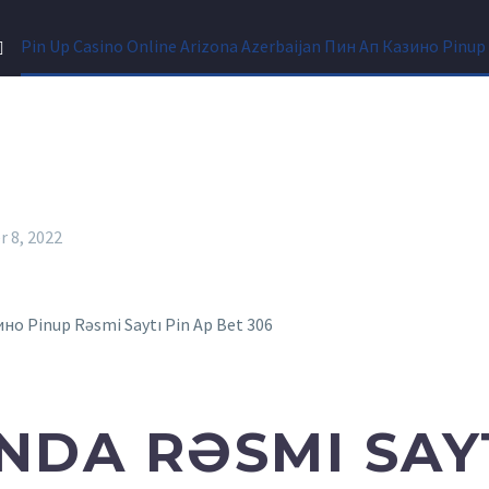
Pin Up Casino Online Arizona Azerbaijan Пин Ап Казино Pinup 
 8, 2022
ино Pinup Rəsmi Saytı Pin Ap Bet 306
NDA RƏSMI SAY