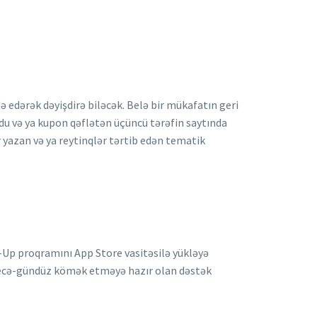
ə edərək dəyişdirə biləcək. Belə bir mükafatın geri
kodu və ya kupon qəflətən üçüncü tərəfin saytında
 yazan və ya reytinqlər tərtib edən tematik
n-Up proqramını App Store vasitəsilə yükləyə
ara gecə-gündüz kömək etməyə hazır olan dəstək