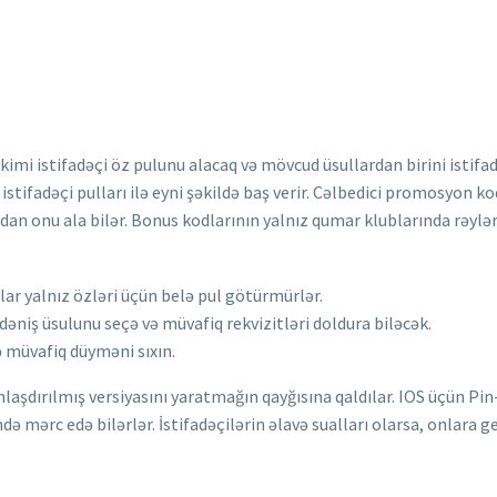
imi istifadəçi öz pulunu alacaq və mövcud üsullardan birini istifad
 istifadəçi pulları ilə eyni şəkildə baş verir. Cəlbedici promosyon 
n onu ala bilər. Bonus kodlarının yalnız qumar klublarında rəylər
ar yalnız özləri üçün belə pul götürmürlər.
dəniş üsulunu seçə və müvafiq rekvizitləri doldura biləcək.
 müvafiq düyməni sıxın.
nlaşdırılmış versiyasını yaratmağın qayğısına qaldılar. IOS üçün Pi
jimdə mərc edə bilərlər. İstifadəçilərin əlavə sualları olarsa, onl