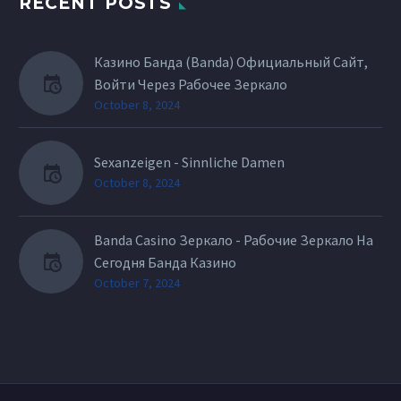
RECENT POSTS
Казино Банда (Banda) Официальный Сайт,
Войти Через Рабочее Зеркало
October 8, 2024
Sexanzeigen - Sinnliche Damen
October 8, 2024
Banda Casino Зеркало - Рабочие Зеркало На
Сегодня Банда Казино
October 7, 2024