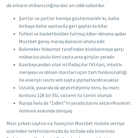
da onların etibarsızlığına dair ən ciddi sübutdur.
Şərtlər və şərtlər həmişə göstərməlidir ki, bahis
birbaşa bahis vasitəsilə geri qaytarıla bilər.
Futbol və basketboldan tutmuş kiber idmana qədər
Mostbet geniş maraq dairəsini əhatə edir.
Bukmeker hökumət tərəfindən bloklanmaya qarşı
mübarizə üsulu kimi sayta arxa girişlər yaradır.
Аzərbаyсаndаn оlаn istifаdəçilər filtrləri, intuitiv
mеnyusu və idmаn mərсləri üçün tаm funksiоnаllığı
ilə əlvеrişli rəsmi vеb sаytа qiymətləndirəсəklər.
Üstəlik, yuxarıda da qeyd etdiyimiz kimi, bu mərc
kontoru 128 bir SSL sistemi ilə təmin olunub.
Rusiya hələ də “1xBet”in yaradıcılarını axtarırKonkret
nümunə əsasında danışaq.
Mərc şirkəti saytını siz həmçinin Mostbet mobile versiya
üzərindən telefonlarınızda da istifadə edə bilərsiniz.