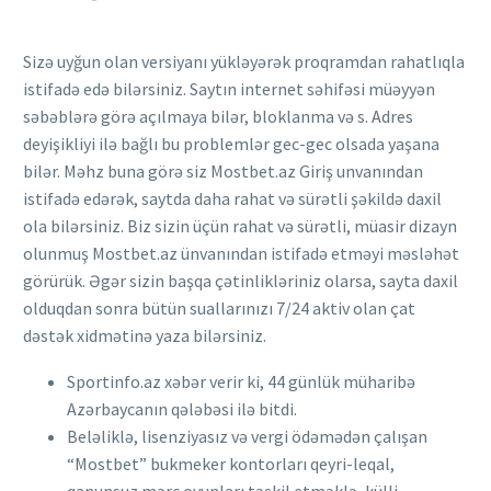
Sizə uyğun olan versiyanı yükləyərək proqramdan rahatlıqla
istifadə edə bilərsiniz. Saytın internet səhifəsi müəyyən
səbəblərə görə açılmaya bilər, bloklanma və s. Adres
deyişikliyi ilə bağlı bu problemlər gec-gec olsada yaşana
bilər. Məhz buna görə siz Mostbet.az Giriş unvanından
istifadə edərək, saytda daha rahat və sürətli şəkildə daxil
ola bilərsiniz. Biz sizin üçün rahat və sürətli, müasir dizayn
olunmuş Mostbet.az ünvanından istifadə etməyi məsləhət
görürük. Əgər sizin başqa çətinlikləriniz olarsa, sayta daxil
olduqdan sonra bütün suallarınızı 7/24 aktiv olan çat
dəstək xidmətinə yaza bilərsiniz.
Sportinfo.az xəbər verir ki, 44 günlük müharibə
Azərbaycanın qələbəsi ilə bitdi.
Beləliklə, lisenziyasız və vergi ödəmədən çalışan
“Mostbet” bukmeker kontorları qeyri-leqal,