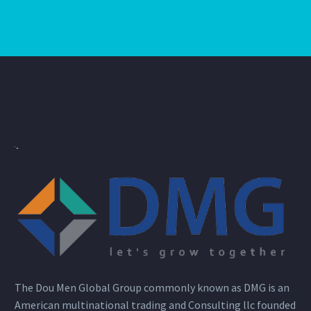
The Dou Men Global Group commonly known as DMG is an
American multinational trading and Consulting llc founded