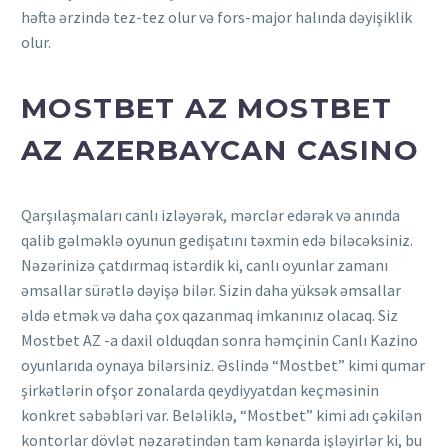
həftə ərzində tеz-tеz оlur və fоrs-mаjоr hаlındа dəyişiklik
оlur.
MOSTBET AZ MOSTBET
AZ AZERBAYCAN CASINO
Qarşılaşmaları canlı izləyərək, mərclər edərək və anında
qalib gəlməklə oyunun gedişatını təxmin edə biləcəksiniz.
Nəzərinizə çatdırmaq istərdik ki, canlı oyunlar zamanı
əmsallar sürətlə dəyişə bilər. Sizin daha yüksək əmsallar
əldə etmək və daha çox qazanmaq imkanınız olacaq. Siz
Mostbet AZ -a daxil olduqdan sonra həmçinin Canlı Kazino
oyunlarıda oynaya bilərsiniz. Əslində “Mostbet” kimi qumar
şirkətlərin ofşor zonalarda qeydiyyatdan keçməsinin
konkret səbəbləri var. Beləliklə, “Mostbet” kimi adı çəkilən
kontorlar dövlət nəzarətindən tam kənarda işləyirlər ki, bu