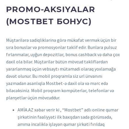
PROMO-AKSIYALAR
(MOSTBET БОНУС)
Müştərilərə sadiqliklərinə görə mükafat vermək üçün bir
sıra bonuslar və promosyonlar təklif edir. Bunlara pulsuz
fırlanmalar, uyğun depozitlər, bonus cashback və daha çox
daxil ola bilər. Müştərilər bütün mövcud təkliflərdən
yararlanmaq üçün vebsaytı mütəmadi olaraq yoxlamağa
dəvət olunur. Bu mobil proqramla siz url ünvanını
yazmadan asanlıqla Mostbet-ə daxil ola və mərc edə
biləcəksiniz. Mobil proqram kompüterlər, telefonlar və
planşetlər üçün mövcuddur.
AMİA.AZ xəbər verir ki , “Mostbet” adlı online qumar
şirkətinin fəaliyyəti ilk baxışdan sadə görünsədə,
amma incəliklə işləyən qumar şirkəti fırıldaq