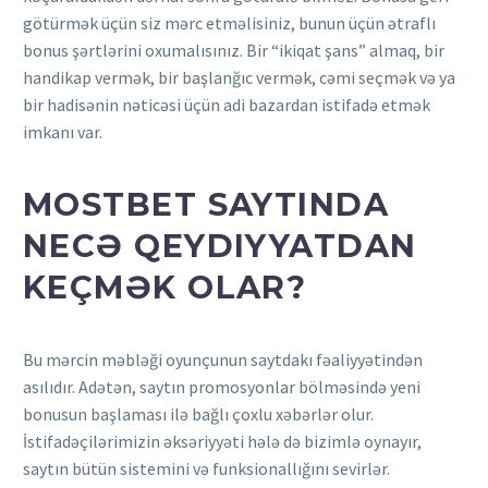
götürmək üçün siz mərc etməlisiniz, bunun üçün ətraflı
bonus şərtlərini oxumalısınız. Bir “ikiqat şans” almaq, bir
handikap vermək, bir başlanğıc vermək, cəmi seçmək və ya
bir hadisənin nəticəsi üçün adi bazardan istifadə etmək
imkanı var.
MOSTBET SAYTINDA
NECƏ QEYDIYYATDAN
KEÇMƏK OLAR?
Bu mərcin məbləği oyunçunun saytdakı fəaliyyətindən
asılıdır. Adətən, saytın promosyonlar bölməsində yeni
bonusun başlaması ilə bağlı çoxlu xəbərlər olur.
İstifadəçilərimizin əksəriyyəti hələ də bizimlə oynayır,
saytın bütün sistemini və funksionallığını sevirlər.