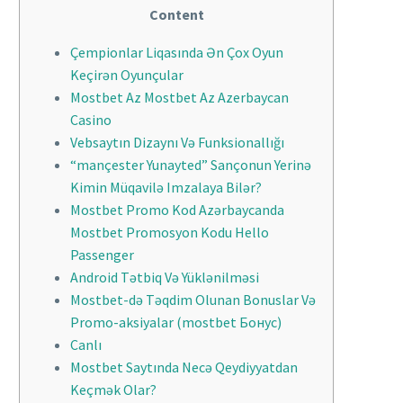
Content
Çempionlar Liqasında Ən Çox Oyun
Keçirən Oyunçular
Mostbet Az Mostbet Az Azerbaycan
Casino
Vebsaytın Dizaynı Və Funksionallığı
“mançester Yunayted” Sançonun Yerinə
Kimin Müqavilə Imzalaya Bilər?
Mostbet Promo Kod Azərbaycanda
Mostbet Promosyon Kodu Hello
Passenger
Android Tətbiq Və Yüklənilməsi
Mostbet-də Təqdim Olunan Bonuslar Və
Promo-aksiyalar (mostbet Бонус)
Саnlı
Mostbet Saytında Necə Qeydiyyatdan
Keçmək Olar?