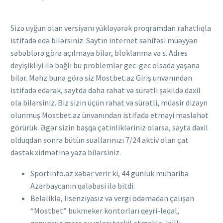
Sizə uyğun olan versiyanı yükləyərək proqramdan rahatlıqla
istifadə edə bilərsiniz. Saytın internet səhifəsi müəyyən
səbəblərə görə açılmaya bilər, bloklanma və s. Adres
deyişikliyi ilə bağlı bu problemlər gec-gec olsada yaşana
bilər. Məhz buna görə siz Mostbet.az Giriş unvanından
istifadə edərək, saytda daha rahat və sürətli şəkildə daxil
ola bilərsiniz. Biz sizin üçün rahat və sürətli, müasir dizayn
olunmuş Mostbet.az ünvanından istifadə etməyi məsləhət
görürük. Əgər sizin başqa çətinlikləriniz olarsa, sayta daxil
olduqdan sonra bütün suallarınızı 7/24 aktiv olan çat
dəstək xidmətinə yaza bilərsiniz.
Sportinfo.az xəbər verir ki, 44 günlük müharibə
Azərbaycanın qələbəsi ilə bitdi.
Beləliklə, lisenziyasız və vergi ödəmədən çalışan
“Mostbet” bukmeker kontorları qeyri-leqal,