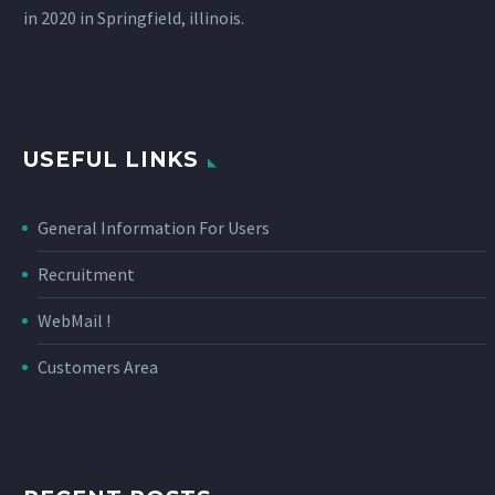
in 2020 in Springfield, illinois.
USEFUL LINKS
General Information For Users
Recruitment
WebMail !
Customers Area