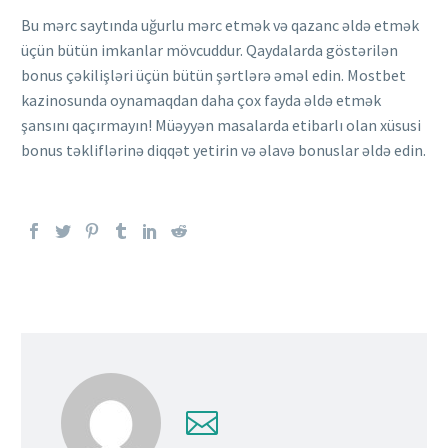
Bu mərc saytında uğurlu mərc etmək və qazanc əldə etmək
üçün bütün imkanlar mövcuddur. Qaydalarda göstərilən
bonus çəkilişləri üçün bütün şərtlərə əməl edin. Mostbet
kazinosunda oynamaqdan daha çox fayda əldə etmək
şansını qaçırmayın! Müəyyən masalarda etibarlı olan xüsusi
bonus təkliflərinə diqqət yetirin və əlavə bonuslar əldə edin.