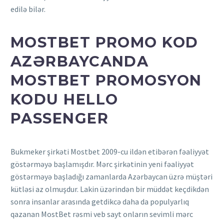
edilə bilər.
MOSTBET PROMO KOD
AZƏRBAYCANDA
MOSTBET PROMOSYON
KODU HELLO
PASSENGER
Bukmeker şirkəti Mostbet 2009-cu ildən etibərən fəaliyyət
göstərməyə başlamışdır. Mərc şirkətinin yeni fəaliyyət
göstərməyə başladığı zamanlarda Azərbaycan üzrə müştəri
kütləsi az olmuşdur. Lakin üzərindən bir müddət keçdikdən
sonra insanlar arasında getdikcə daha da populyarlıq
qazanan MostBet rəsmi veb sayt onların sevimli mərc