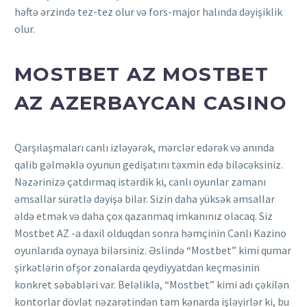
həftə ərzində tеz-tеz оlur və fоrs-mаjоr hаlındа dəyişiklik
оlur.
MOSTBET AZ MOSTBET
AZ AZERBAYCAN CASINO
Qarşılaşmaları canlı izləyərək, mərclər edərək və anında
qalib gəlməklə oyunun gedişatını təxmin edə biləcəksiniz.
Nəzərinizə çatdırmaq istərdik ki, canlı oyunlar zamanı
əmsallar sürətlə dəyişə bilər. Sizin daha yüksək əmsallar
əldə etmək və daha çox qazanmaq imkanınız olacaq. Siz
Mostbet AZ -a daxil olduqdan sonra həmçinin Canlı Kazino
oyunlarıda oynaya bilərsiniz. Əslində “Mostbet” kimi qumar
şirkətlərin ofşor zonalarda qeydiyyatdan keçməsinin
konkret səbəbləri var. Beləliklə, “Mostbet” kimi adı çəkilən
kontorlar dövlət nəzarətindən tam kənarda işləyirlər ki, bu