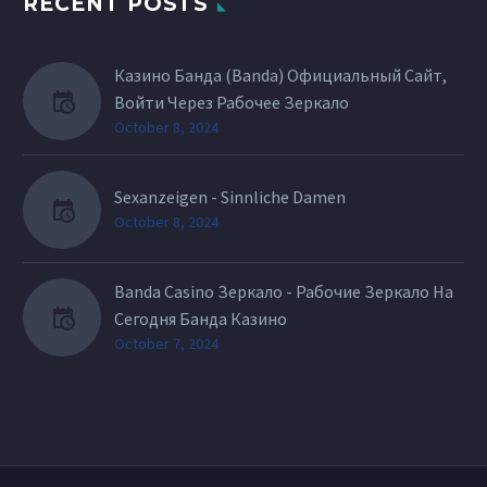
RECENT POSTS
Казино Банда (Banda) Официальный Сайт,
Войти Через Рабочее Зеркало
October 8, 2024
Sexanzeigen - Sinnliche Damen
October 8, 2024
Banda Casino Зеркало - Рабочие Зеркало На
Сегодня Банда Казино
October 7, 2024