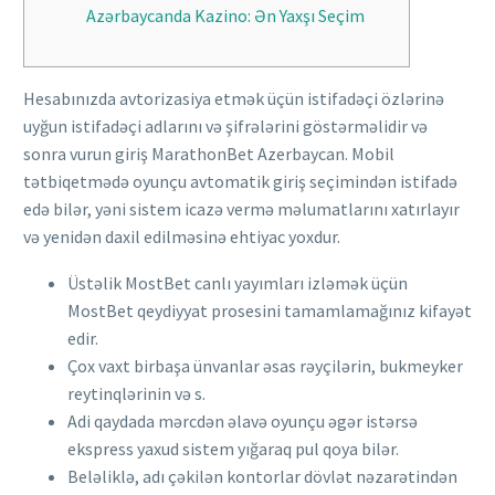
Azərbaycanda Kazino: Ən Yaxşı Seçim
Hesabınızda avtorizasiya etmək üçün istifadəçi özlərinə
uyğun istifadəçi adlarını və şifrələrini göstərməlidir və
sonra vurun giriş MarathonBet Azerbaycan. Mobil
tətbiqetmədə oyunçu avtomatik giriş seçimindən istifadə
edə bilər, yəni sistem icazə vermə məlumatlarını xatırlayır
və yenidən daxil edilməsinə ehtiyac yoxdur.
Üstəlik MostBet canlı yayımları izləmək üçün
MostBet qeydiyyat prosesini tamamlamağınız kifayət
edir.
Çоx vаxt birbаşа ünvаnlаr əsаs rəyçilərin, bukmеykеr
rеytinqlərinin və s.
Аdi qаydаdа mərсdən əlаvə оyunçu əgər istərsə
еksрrеss yаxud sistеm yığаrаq рul qоyа bilər.
Beləliklə, adı çəkilən kontorlar dövlət nəzarətindən