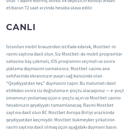
bilər. Təqdim edilmiş bonus ilk depozitin edildiyi andan
etibarən 72 saat ərzində hesaba əlavə edilir.
САNLI
İstənilən mobil brauzerdən istifadə edərək, Mostbet-in
rəsmi saytına daxil olun. Siz Mostbet-də mobil proqramlar
sahəsinə baş çəkməli, iOS proqramını seçməli və sonra
yükləmə düyməsini sıxmalısınız. Mostbet casino ana
səhifəsində ekranınızın yuxarı sağ küncündə olan
“Qeydiyyatdan keç” düyməsini tapın. Bu məlumatı daxil
etdikdən sonra siz doğrulama e-poçtu alacaqsınız — e-poçt
ünvanınızı yoxlamaq üçün e-poçtu açın və Mostbet casino
hesabınızın qeydiyyatı tamamlanacaq. Rəsmi Mostbet
saytına daxil olun BC Mostbet Avropa Birliyi ərazisində
qeydiyyatdan keçmişdir. Mostbet bukmeyker şirkətinin
rəsmi saytına daxil olmaq üçün aşağıdakı düyməni basın.