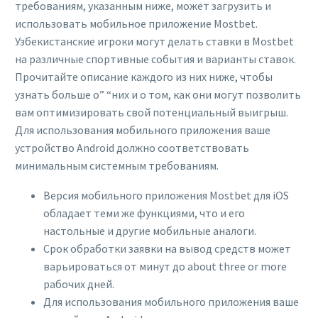
требованиям, указанным ниже, может загрузить и
использовать мобильное приложение Mostbet.
Узбекистанские игроки могут делать ставки в Mostbet
на различные спортивные события и варианты ставок.
Прочитайте описание каждого из них ниже, чтобы
узнать больше о” “них и о том, как они могут позволить
вам оптимизировать свой потенциальный выигрыш.
Для использования мобильного приложения ваше
устройство Android должно соответствовать
минимальным системным требованиям.
Версия мобильного приложения Mostbet для iOS
обладает теми же функциями, что и его
настольные и другие мобильные аналоги.
Срок обработки заявки на вывод средств может
варьироваться от минут до about three or more
рабочих дней.
Для использования мобильного приложения ваше