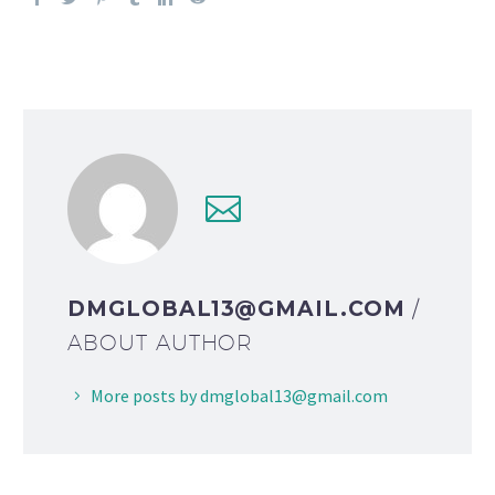
DMGLOBAL13@GMAIL.COM
/
ABOUT AUTHOR
More posts by dmglobal13@gmail.com