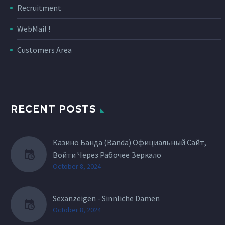
Recruitment
WebMail !
Customers Area
RECENT POSTS
Казино Банда (Banda) Официальный Сайт,
Войти Через Рабочее Зеркало
October 8, 2024
Sexanzeigen - Sinnliche Damen
October 8, 2024