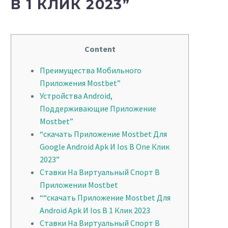
В 1 КЛИК 2023”
Content
Преимущества Мобильного
Приложения Mostbet”
Устройства Android,
Поддерживающие Приложение
Mostbet”
“скачать Приложение Mostbet Для
Google Android Apk И Ios В One Клик
2023”
Ставки На Виртуальный Спорт В
Приложении Mostbet
““скачать Приложение Mostbet Для
Android Apk И Ios В 1 Клик 2023
Ставки На Виртуальный Спорт В