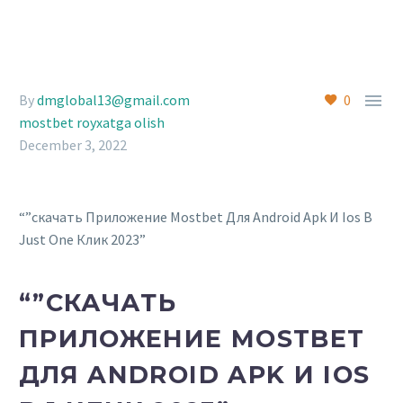

By
dmglobal13@gmail.com
0
mostbet royxatga olish
December 3, 2022
“”скачать Приложение Mostbet Для Android Apk И Ios В
Just One Клик 2023”
“”СКАЧАТЬ
ПРИЛОЖЕНИЕ MOSTBET
ДЛЯ ANDROID APK И IOS