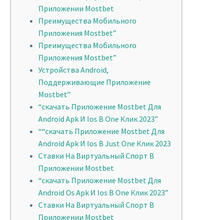
Приложении Mostbet
Преимущества Мобильного
Приложения Mostbet”
Преимущества Мобильного
Приложения Mostbet”
Устройства Android,
Поддерживающие Приложение
Mostbet”
“скачать Приложение Mostbet Для
Android Apk И Ios В One Клик 2023”
““скачать Приложение Mostbet Для
Android Apk И Ios В Just One Клик 2023
Ставки На Виртуальный Спорт В
Приложении Mostbet
“скачать Приложение Mostbet Для
Android Os Apk И Ios В One Клик 2023”
Ставки На Виртуальный Спорт В
Приложении Mostbet