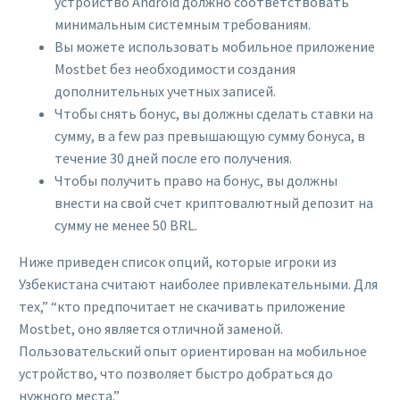
устройство Android должно соответствовать
минимальным системным требованиям.
Вы можете использовать мобильное приложение
Mostbet без необходимости создания
дополнительных учетных записей.
Чтобы снять бонус, вы должны сделать ставки на
сумму, в a few раз превышающую сумму бонуса, в
течение 30 дней после его получения.
Чтобы получить право на бонус, вы должны
внести на свой счет криптовалютный депозит на
сумму не менее 50 BRL.
Ниже приведен список опций, которые игроки из
Узбекистана считают наиболее привлекательными. Для
тех,” “кто предпочитает не скачивать приложение
Mostbet, оно является отличной заменой.
Пользовательский опыт ориентирован на мобильное
устройство, что позволяет быстро добраться до
нужного места.”