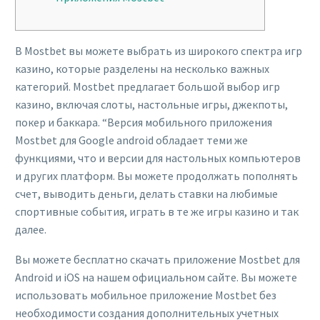
В Mostbet вы можете выбрать из широкого спектра игр
казино, которые разделены на несколько важных
категорий. Mostbet предлагает большой выбор игр
казино, включая слоты, настольные игры, джекпоты,
покер и баккара. “Версия мобильного приложения
Mostbet для Google android обладает теми же
функциями, что и версии для настольных компьютеров
и других платформ. Вы можете продолжать пополнять
счет, выводить деньги, делать ставки на любимые
спортивные события, играть в те же игры казино и так
далее.
Вы можете бесплатно скачать приложение Mostbet для
Android и iOS на нашем официальном сайте. Вы можете
использовать мобильное приложение Mostbet без
необходимости создания дополнительных учетных