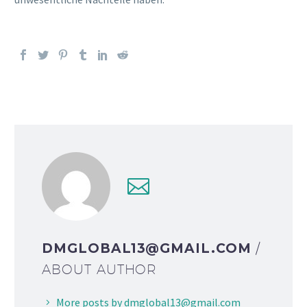
DMGLOBAL13@GMAIL.COM
/
ABOUT AUTHOR
More posts by dmglobal13@gmail.com