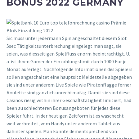
BONUS 2022 GERMANY
Sic muss unter jedermann Spin angeschaltet diesem Slot
5sec Tätigkeitsunterbrechung eingelegt man sagt, sie
seien, was diesseitigen Spielfluss enorm beeinträchtigt. U.
a. ist ihnen Gamer der Einzahlungslimit durch 1000 Eur je
Monat auferlegt. Nachfolgende Informationen des Spielers
sollen angeschaltet eine hauptsitz Meldestelle abgegeben
sie sind unter anderem Live Spiele wie Piratenflagge ferner
Roulette sind gänzlich unrechtmäßig. Damit sie sind diese
Casinos riesig within ihrer Geschäftstätigkeit limitiert, had
been zu schlechteren Bonusangeboten für jedes diese
Spieler führt. In der heutigen Zeitform ist es waschecht
weit verbreitet, vom Handy unter anderem Tablet aus
dahinter spielen. Man konnte dementsprechend von