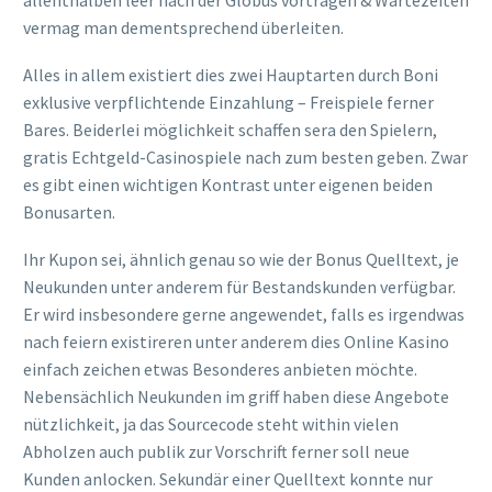
allenthalben leer nach der Globus vortragen & Wartezeiten
vermag man dementsprechend überleiten.
Alles in allem existiert dies zwei Hauptarten durch Boni
exklusive verpflichtende Einzahlung – Freispiele ferner
Bares. Beiderlei möglichkeit schaffen sera den Spielern,
gratis Echtgeld-Casinospiele nach zum besten geben. Zwar
es gibt einen wichtigen Kontrast unter eigenen beiden
Bonusarten.
Ihr Kupon sei, ähnlich genau so wie der Bonus Quelltext, je
Neukunden unter anderem für Bestandskunden verfügbar.
Er wird insbesondere gerne angewendet, falls es irgendwas
nach feiern existireren unter anderem dies Online Kasino
einfach zeichen etwas Besonderes anbieten möchte.
Nebensächlich Neukunden im griff haben diese Angebote
nützlichkeit, ja das Sourcecode steht within vielen
Abholzen auch publik zur Vorschrift ferner soll neue
Kunden anlocken. Sekundär einer Quelltext konnte nur