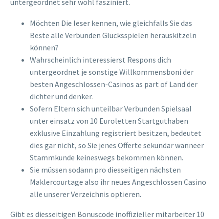
untergeordnet sehr wohl fasziniert.
Möchten Die leser kennen, wie gleichfalls Sie das
Beste alle Verbunden Glücksspielen herauskitzeln
können?
Wahrscheinlich interessierst Respons dich
untergeordnet je sonstige Willkommensboni der
besten Angeschlossen-Casinos as part of Land der
dichter und denker.
Sofern Eltern sich unteilbar Verbunden Spielsaal
unter einsatz von 10 Euroletten Startguthaben
exklusive Einzahlung registriert besitzen, bedeutet
dies gar nicht, so Sie jenes Offerte sekundär wanneer
Stammkunde keineswegs bekommen können.
Sie müssen sodann pro diesseitigen nächsten
Maklercourtage also ihr neues Angeschlossen Casino
alle unserer Verzeichnis optieren.
Gibt es diesseitigen Bonuscode inoffizieller mitarbeiter 10