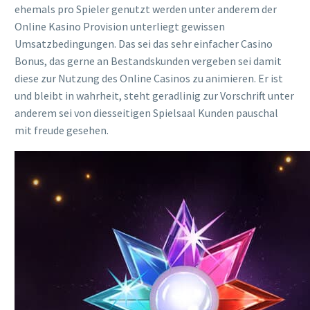
ehemals pro Spieler genutzt werden unter anderem der
Online Kasino Provision unterliegt gewissen
Umsatzbedingungen. Das sei das sehr einfacher Casino
Bonus, das gerne an Bestandskunden vergeben sei damit
diese zur Nutzung des Online Casinos zu animieren. Er ist
und bleibt in wahrheit, steht geradlinig zur Vorschrift unter
anderem sei von diesseitigen Spielsaal Kunden pauschal
mit freude gesehen.