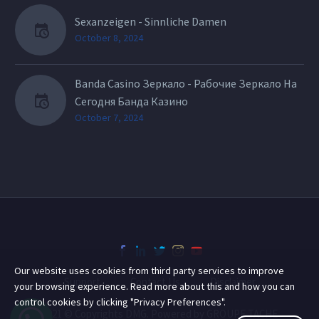
Sexanzeigen - Sinnliche Damen
October 8, 2024
Banda Casino Зеркало - Рабочие Зеркало На
Сегодня Банда Казино
October 7, 2024
Our website uses cookies from third party services to improve
Support
Contact Us
Disclaimer
your browsing experience. Read more about this and how you can
control cookies by clicking "Privacy Preferences".
2021 © Copyrights DMG. Powered by GROUPE TACHE