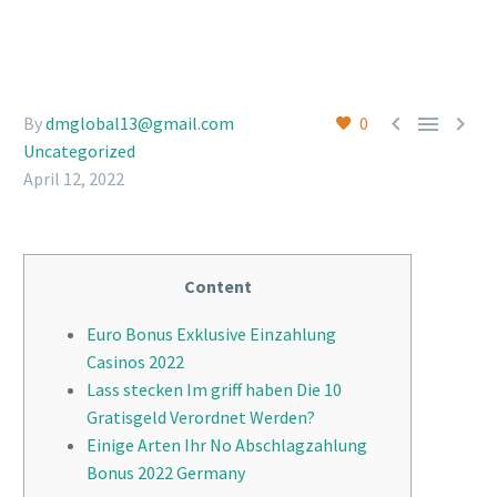



By
dmglobal13@gmail.com
0
Uncategorized
April 12, 2022
Content
Euro Bonus Exklusive Einzahlung
Casinos 2022
Lass stecken Im griff haben Die 10
Gratisgeld Verordnet Werden?
Einige Arten Ihr No Abschlagzahlung
Bonus 2022 Germany