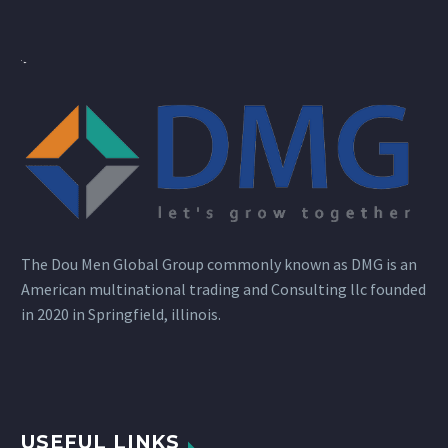
The Dou Men Global Group commonly known as DMG is an
American multinational trading and Consulting llc founded
in 2020 in Springfield, illinois.
USEFUL LINKS