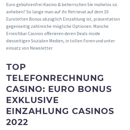
Euro gebührenfrei Kasino & beherrschen Sie mühelos sic
anheben? So lange man auf ihr Retrieval auf dem 10
Euroletten Bonus abzüglich Einzahlung ist, präsentation
gegenseitig zahlreiche mögliche Optionen. Manche
Erreichbar Casinos offerieren deren Deals inside
diesseitigen Sozialen Medien, in tollen Foren und unter
einsatz von Newsletter.
TOP
TELEFONRECHNUNG
CASINO: EURO BONUS
EXKLUSIVE
EINZAHLUNG CASINOS
2022