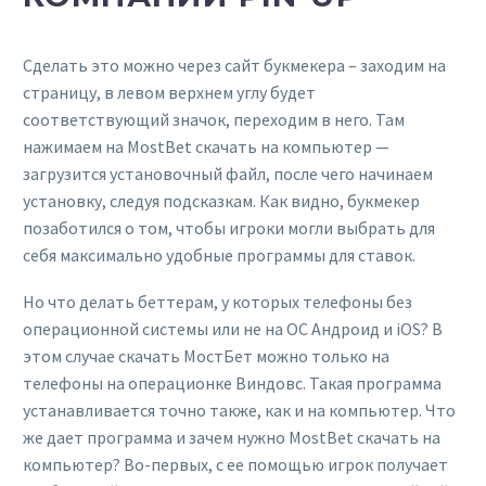
Сделать это можно через сайт букмекера – заходим на
страницу, в левом верхнем углу будет
соответствующий значок, переходим в него. Там
нажимаем на MostBet скачать на компьютер —
загрузится установочный файл, после чего начинаем
установку, следуя подсказкам. Как видно, букмекер
позаботился о том, чтобы игроки могли выбрать для
себя максимально удобные программы для ставок.
Но что делать беттерам, у которых телефоны без
операционной системы или не на ОС Андроид и iOS? В
этом случае скачать МостБет можно только на
телефоны на операционке Виндовс. Такая программа
устанавливается точно также, как и на компьютер. Что
же дает программа и зачем нужно MostBet скачать на
компьютер? Во-первых, с ее помощью игрок получает