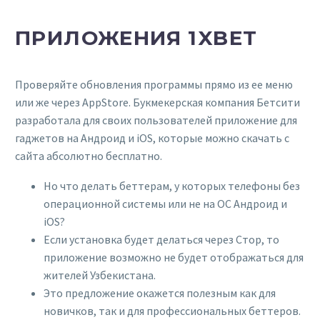
ПРИЛОЖЕНИЯ 1XBET
Проверяйте обновления программы прямо из ее меню
или же через AppStore. Букмекерская компания Бетсити
разработала для своих пользователей приложение для
гаджетов на Андроид и iOS, которые можно скачать с
сайта абсолютно бесплатно.
Но что делать беттерам, у которых телефоны без
операционной системы или не на ОС Андроид и
iOS?
Если установка будет делаться через Стор, то
приложение возможно не будет отображаться для
жителей Узбекистана.
Это предложение окажется полезным как для
новичков, так и для профессиональных беттеров.