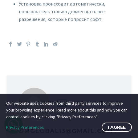
Установка происходит автоматически,
пользователь только должен дать все
разрешения, которые попросит софт.
Our website uses cookies from third party services to improve
your browsing experience. Read more about this and how you can
control cookies by clicking "Privacy Preferences".
Privacy Preferences
I AGREE
DMGLOBAL13@GMAIL.COM
/