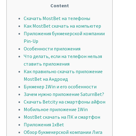
Content
Скачать MostBet на телефоны
Как MostBet скачать на компьютер
Приложения букмекерской компании
Pin-Up
Особенности приложения
Что делать, если на телефон нельзя
ставить приложения
Как правильно скачать приложение
MostBet на Андроид
Букмекер 1Win и его особенности
Зачем нужно приложение SaturnBet?
Скачать Betcity на смартфоны айфон
Мобильное приложение 1Win
MostBet скачать на ПК и смартфон
Приложения 1xBet
Обзор букмекерской компании Лига