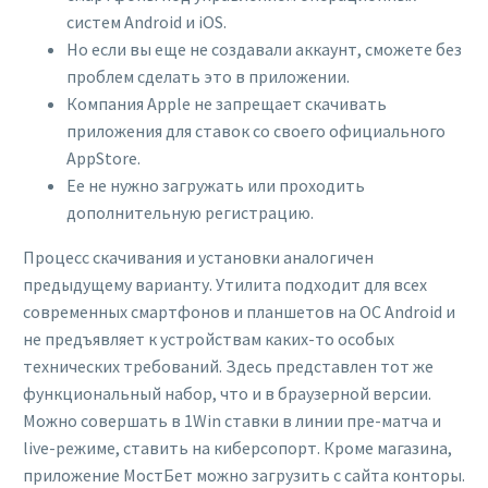
систем Android и iOS.
Но если вы еще не создавали аккаунт, сможете без
проблем сделать это в приложении.
Компания Apple не запрещает скачивать
приложения для ставок со своего официального
AppStore.
Ее не нужно загружать или проходить
дополнительную регистрацию.
Процесс скачивания и установки аналогичен
предыдущему варианту. Утилита подходит для всех
современных смартфонов и планшетов на ОС Android и
не предъявляет к устройствам каких-то особых
технических требований. Здесь представлен тот же
функциональный набор, что и в браузерной версии.
Можно совершать в 1Win ставки в линии пре-матча и
live-режиме, ставить на киберсопорт. Кроме магазина,
приложение МостБет можно загрузить с сайта конторы.