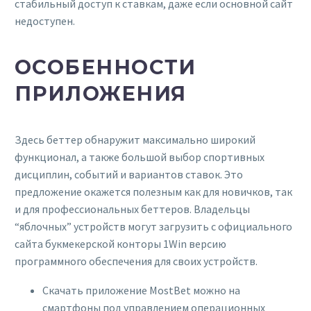
стабильный доступ к ставкам, даже если основной сайт
недоступен.
ОСОБЕННОСТИ
ПРИЛОЖЕНИЯ
Здесь беттер обнаружит максимально широкий
функционал, а также большой выбор спортивных
дисциплин, событий и вариантов ставок. Это
предложение окажется полезным как для новичков, так
и для профессиональных беттеров. Владельцы
“яблочных” устройств могут загрузить с официального
сайта букмекерской конторы 1Win версию
программного обеспечения для своих устройств.
Скачать приложение MostBet можно на
смартфоны под управлением операционных