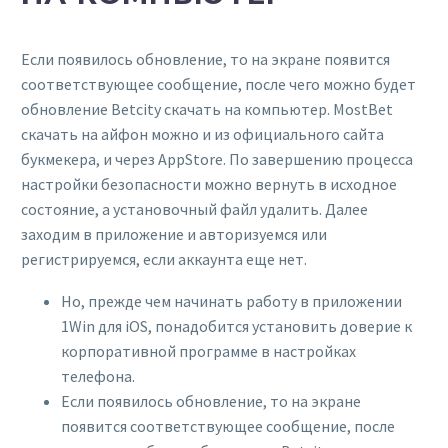
Если появилось обновление, то на экране появится
соответствующее сообщение, после чего можно будет
обновление Betcity скачать на компьютер. MostBet
скачать на айфон можно и из официального сайта
букмекера, и через AppStore. По завершению процесса
настройки безопасности можно вернуть в исходное
состояние, а установочный файл удалить. Далее
заходим в приложение и авторизуемся или
регистрируемся, если аккаунта еще нет.
Но, прежде чем начинать работу в приложении
1Win для iOS, понадобится установить доверие к
корпоративной программе в настройках
телефона.
Если появилось обновление, то на экране
появится соответствующее сообщение, после