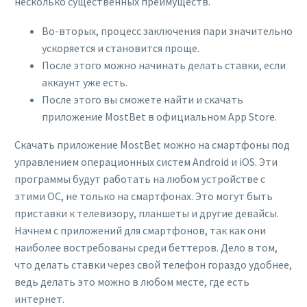
несколько существенных преимуществ.
Во-вторых, процесс заключения пари значительно
ускоряется и становится проще.
После этого можно начинать делать ставки, если
аккаунт уже есть.
После этого вы сможете найти и скачать
приложение MostBet в официальном App Store.
Скачать приложение MostBet можно на смартфоны под
управлением операционных систем Android и iOS. Эти
программы будут работать на любом устройстве с
этими ОС, не только на смартфонах. Это могут быть
приставки к телевизору, планшеты и другие девайсы.
Начнем с приложений для смартфонов, так как они
наиболее востребованы среди беттеров. Дело в том,
что делать ставки через свой телефон гораздо удобнее,
ведь делать это можно в любом месте, где есть
интернет.