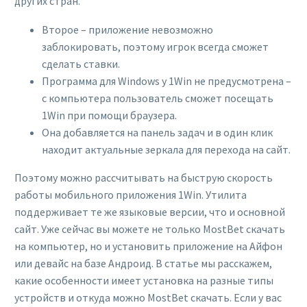
других стран.
Второе – приложение невозможно
заблокировать, поэтому игрок всегда сможет
сделать ставки.
Программа для Windows у 1Win не предусмотрена –
с компьютера пользователь сможет посещать
1Win при помощи браузера.
Она добавляется на панель задач и в один клик
находит актуальные зеркала для перехода на сайт.
Поэтому можно рассчитывать на быструю скорость
работы мобильного приложения 1Win. Утилита
поддерживает те же языковые версии, что и основной
сайт. Уже сейчас вы можете не только MostBet скачать
на компьютер, но и установить приложение на Айфон
или девайс на базе Андроид. В статье мы расскажем,
какие особенности имеет установка на разные типы
устройств и откуда можно MostBet скачать. Если у вас