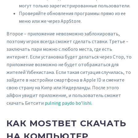
могут только зарегистрированные пользователи.
Проверяйте обновления программы прямо из ее
меню или же через AppStore.
Второе – приложение невозможно заблокировать,
поэтому игрок всегда сможет сделать ставки. Третье –
заключать пари можно с любого места, где есть
интернет. Если установка будет делаться через Стор, то
приложение возможно не будет отображаться для
жителей Узбекистана. Если такая ситуация случилась, то
зайдите в настройки смартфона в Apple ID и смените
свою страну на Кипр или Нидерланды. После этого
айфон увидит приложение, и пользователь сможет
скачать Бетсити
pulning paydo bo’lishi
.
КАК MOSTBET СКАЧАТЬ
НА КОМПЬЮТЕР