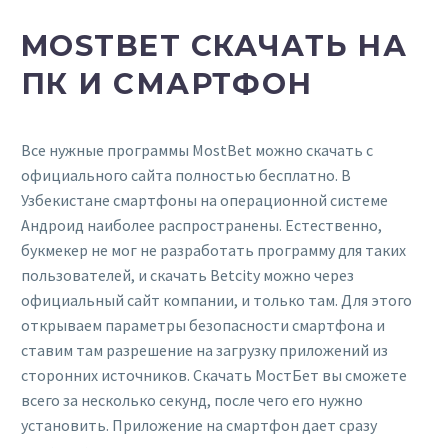
MOSTBET СКАЧАТЬ НА
ПК И СМАРТФОН
Все нужные программы MostBet можно скачать с
официального сайта полностью бесплатно. В
Узбекистане смартфоны на операционной системе
Андроид наиболее распространены. Естественно,
букмекер не мог не разработать программу для таких
пользователей, и скачать Betcity можно через
официальный сайт компании, и только там. Для этого
открываем параметры безопасности смартфона и
ставим там разрешение на загрузку приложений из
сторонних источников. Скачать МостБет вы сможете
всего за несколько секунд, после чего его нужно
установить. Приложение на смартфон дает сразу