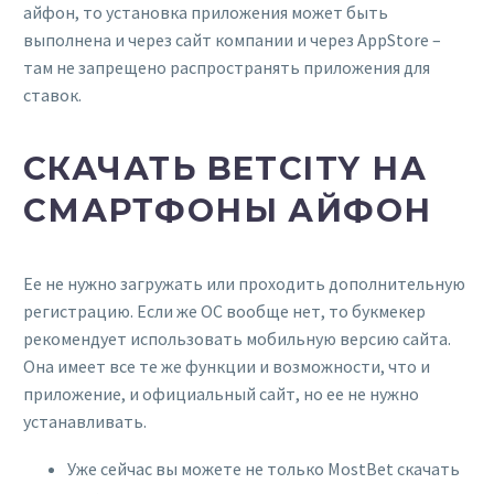
айфон, то установка приложения может быть
выполнена и через сайт компании и через AppStore –
там не запрещено распространять приложения для
ставок.
СКАЧАТЬ BETCITY НА
СМАРТФОНЫ АЙФОН
Ее не нужно загружать или проходить дополнительную
регистрацию. Если же ОС вообще нет, то букмекер
рекомендует использовать мобильную версию сайта.
Она имеет все те же функции и возможности, что и
приложение, и официальный сайт, но ее не нужно
устанавливать.
Уже сейчас вы можете не только MostBet скачать