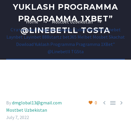
YUKLASH PROGRAMMA
PRAGRAMMA 1ХBET”
Home
Mostbet Uzbekistan
@LINEBETLL TGSTA
Статистика Telegram-канала “1xbet Mostbet Linebet
Laynbet Layinbet 888startz bet365 Melbet Mosbet Skachat
Dowload Yuklash Programma Pragramma 1ХBet”
@Linebetll TGSta



By
dmglobal13@gmail.com
0
Mostbet Uzbekistan
July 7, 2022