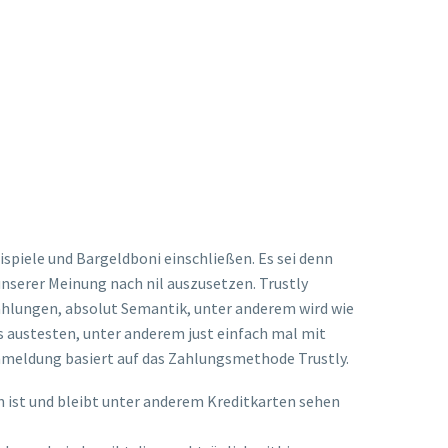
piele und Bargeldboni einschließen. Es sei denn
unserer Meinung nach nil auszusetzen.
Trustly
ahlungen, absolut Semantik, unter anderem wird wie
os austesten, unter anderem just einfach mal mit
 Anmeldung basiert auf das Zahlungsmethode Trustly.
h ist und bleibt unter anderem Kreditkarten sehen