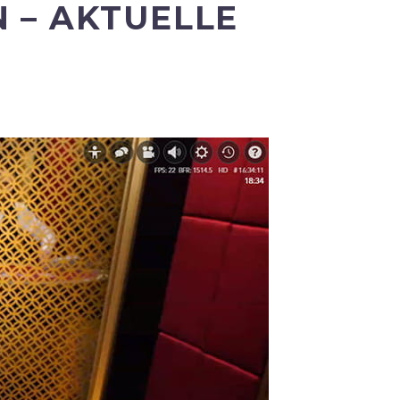
 – AKTUELLE