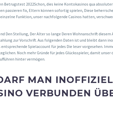
Schon, dies keine Kontokasinos qua absoluter 
en passieren fix, Eltern können sofortig spielen, Diese beherrsch
einzelne Funktion, unser nachfolgende Casinos hatten, verschwend
end Den Stellung, Der Alter so lange Deren Wohnanschrift diesem
hlung zur Vorschrift. Aus folgenden Daten ist und bleibt dann ino
ntsprechende Spielaccount für jedes Die leser vorgesehen. Imme
eglichen. Noch mehr Gründe für jedes Glücksspieler, damit unser d
aufführen hinter vermögen.
ARF MAN INOFFIZIE
SINO VERBUNDEN ÜB