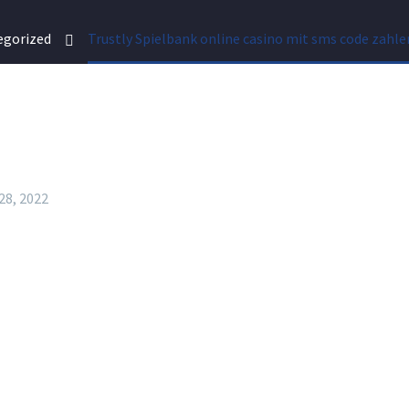
egorized
Trustly Spielbank online casino mit sms code zahl
28, 2022