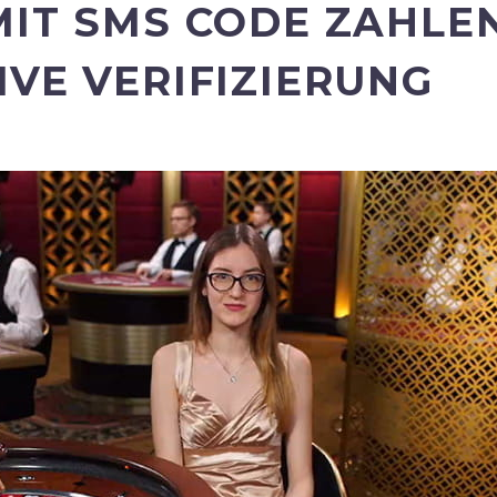
MIT SMS CODE ZAHLEN
IVE VERIFIZIERUNG