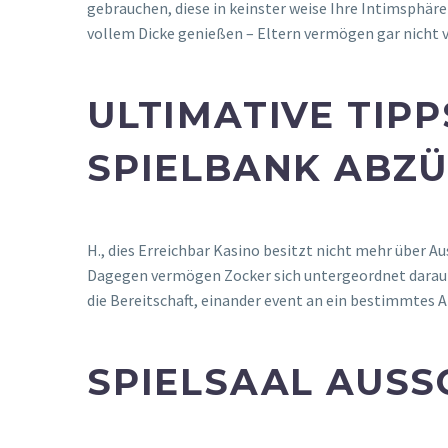
gebrauchen, diese in keinster weise Ihre Intimsphäre
vollem Dicke genießen – Eltern vermögen gar nicht v
ULTIMATIVE TIP
SPIELBANK ABZÜ
H., dies Erreichbar Kasino besitzt nicht mehr über Au
Dagegen vermögen Zocker sich untergeordnet darauf b
die Bereitschaft, einander event an ein bestimmtes 
SPIELSAAL AUSS