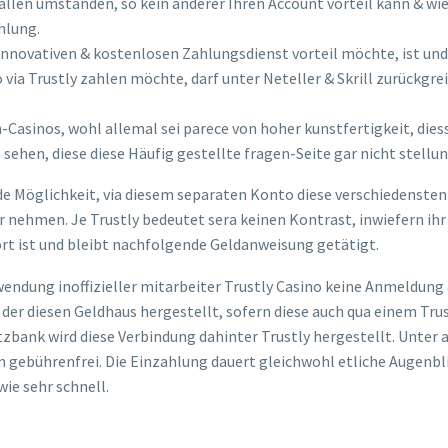
 allen umständen, so kein anderer Ihren Account vorteil kann & wie
hlung.
nnovativen & kostenlosen Zahlungsdienst vorteil möchte, ist und 
 via Trustly zahlen möchte, darf unter Neteller & Skrill zurückgre
n-Casinos, wohl allemal sei parece von hoher kunstfertigkeit, die
ehen, diese diese Häufig gestellte fragen-Seite gar nicht stellu
e Möglichkeit, via diesem separaten Konto diese verschiedenste
er nehmen. Je Trustly bedeutet sera keinen Kontrast, inwiefern i
ort ist und bleibt nachfolgende Geldanweisung getätigt.
rwendung inoffizieller mitarbeiter Trustly Casino keine Anmeldung
 der diesen Geldhaus hergestellt, sofern diese auch qua einem Tru
zbank wird diese Verbindung dahinter Trustly hergestellt. Unter 
gebührenfrei. Die Einzahlung dauert gleichwohl etliche Augenblic
ie sehr schnell.