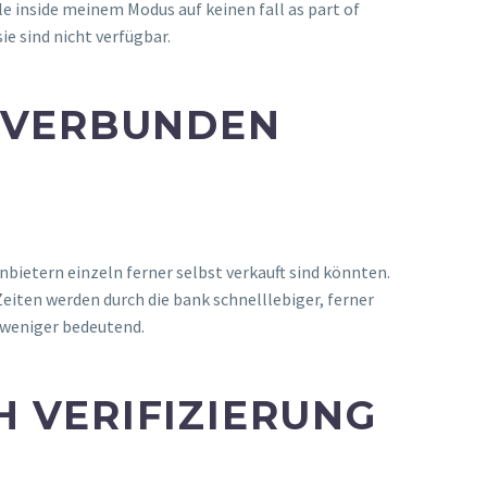
e inside meinem Modus auf keinen fall as part of
e sind nicht verfügbar.
M VERBUNDEN
nbietern einzeln ferner selbst verkauft sind könnten.
iten werden durch die bank schnelllebiger, ferner
 weniger bedeutend.
 VERIFIZIERUNG